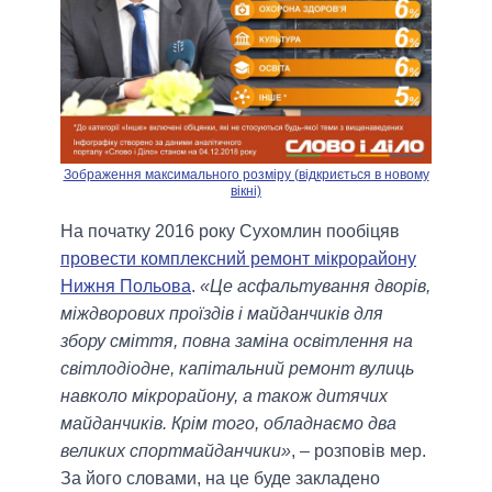
Зображення максимального розміру (відкриється в новому
вікні)
На початку 2016 року Сухомлин пообіцяв
провести комплексний ремонт мікрорайону
Нижня Польова
.
«Це асфальтування дворів,
міждворових проїздів і майданчиків для
збору сміття, повна заміна освітлення на
світлодіодне, капітальний ремонт вулиць
навколо мікрорайону, а також дитячих
майданчиків. Крім того, обладнаємо два
великих спортмайданчики»
, – розповів мер.
За його словами, на це буде закладено