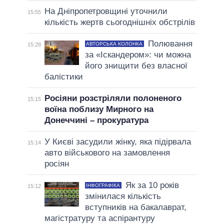
На Дніпропетровщині уточнили
15:55
кількість жертв сьогоднішніх обстрілів
Полювання
АВТОРСЬКА КОЛОНКА
15:28
за «Іскандером»: чи можна
його знищити без власної
балістики
Росіяни розстріляли полоненого
15:15
воїна поблизу Мирного на
Донеччині – прокуратура
У Києві засудили жінку, яка підірвала
15:14
авто військового на замовлення
росіян
Як за 10 років
ІНФОГРАФІКА
15:12
змінилася кількість
вступників на бакалаврат,
магістратуру та аспірантуру