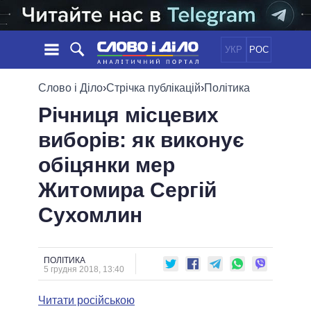
УКР
РОС
НОВИНИ
Слово і Діло
›
Стрічка публікацій
›
Політика
Річниця місцевих
ОБIЦЯНКИ
СТРІЧКА
ПОЛІТИКА
виборів: як виконує
ПОДІЇ
ЕКОНОМІКА
ПОЛIТИКИ
обіцянки мер
СТАТТІ
СУСПІЛЬСТВО
ІНФОГРАФІКА
ДУМКИ
СВІТ
УСІ ПОЛІТИКИ
Житомира Сергій
ОГЛЯДИ
ПРЕЗИДЕНТ І ОФІС
Сухомлин
ВІДЕО
ДАЙДЖЕСТИ
ВЕРХОВНА РАДА
ПІДТРИМАТИ
КАБІНЕТ МІНІСТРІВ
ГОЛОВИ ОБЛАДМІНІСТРАЦІЙ
ПОЛІТИКА
ПОРІВНЯННЯ ПОЛІТИКІВ
5 грудня 2018, 13:40
МЕРИ МІСТ
Читати російською
ВСІ ПЕРСОНИ