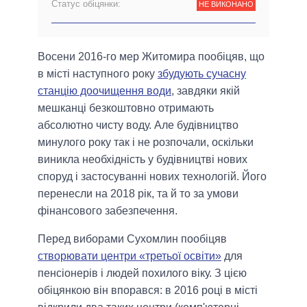
Статус обіцянки:
НЕ ВИКОНАНО
Восени 2016-го мер Житомира пообіцяв, що
в місті наступного року
збудують сучасну
станцію доочищення води
, завдяки якій
мешканці безкоштовно отримають
абсолютно чисту воду. Але будівництво
минулого року так і не розпочали, оскільки
виникла необхідність у будівництві нових
споруд і застосуванні нових технологій. Його
перенесли на 2018 рік, та й то за умови
фінансового забезпечення.
Перед виборами Сухомлин пообіцяв
створювати центри «третьої освіти»
для
пенсіонерів і людей похилого віку. З цією
обіцянкою він впорався: в 2016 році в місті