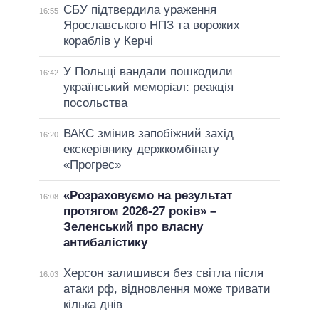
СБУ підтвердила ураження
16:55
Ярославського НПЗ та ворожих
кораблів у Керчі
У Польщі вандали пошкодили
16:42
український меморіал: реакція
посольства
ВАКС змінив запобіжний захід
16:20
екскерівнику держкомбінату
«Прогрес»
«Розраховуємо на результат
16:08
протягом 2026-27 років» –
Зеленський про власну
антибалістику
Херсон залишився без світла після
16:03
атаки рф, відновлення може тривати
кілька днів