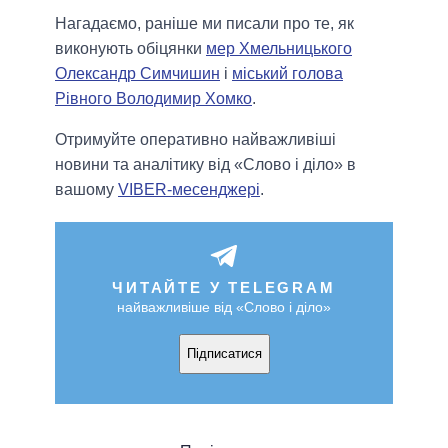
Нагадаємо, раніше ми писали про те, як
виконують обіцянки
мер Хмельницького
Олександр Симчишин
і
міський голова
Рівного Володимир Хомко
.
Отримуйте оперативно найважливіші
новини та аналітику від «Слово і діло» в
вашому
VIBER-месенджері
.
ЧИТАЙТЕ У TELEGRAM
найважливіше від «Слово і діло»
Підписатися