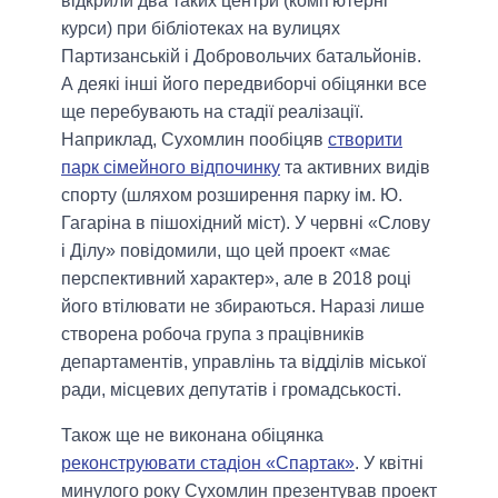
відкрили два таких центри (комп'ютерні
курси) при бібліотеках на вулицях
Партизанській і Добровольчих батальйонів.
А деякі інші його передвиборчі обіцянки все
ще перебувають на стадії реалізації.
Наприклад, Сухомлин пообіцяв
створити
парк сімейного відпочинку
та активних видів
спорту (шляхом розширення парку ім. Ю.
Гагаріна в пішохідний міст). У червні «Слову
і Ділу» повідомили, що цей проект «має
перспективний характер», але в 2018 році
його втілювати не збираються. Наразі лише
створена робоча група з працівників
департаментів, управлінь та відділів міської
ради, місцевих депутатів і громадськості.
Також ще не виконана обіцянка
реконструювати стадіон «Спартак»
. У квітні
минулого року Сухомлин презентував проект