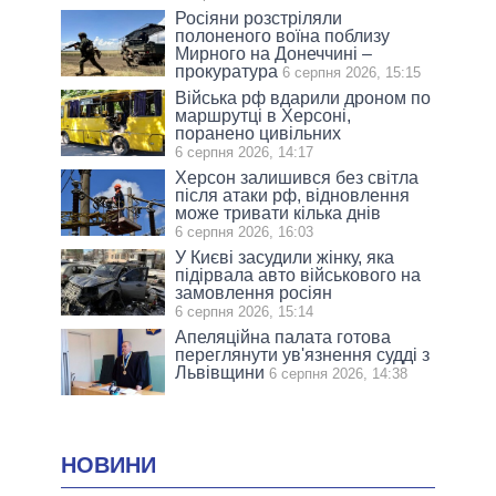
Росіяни розстріляли
полоненого воїна поблизу
Мирного на Донеччині –
прокуратура
6 серпня 2026, 15:15
Війська рф вдарили дроном по
маршрутці в Херсоні,
поранено цивільних
6 серпня 2026, 14:17
Херсон залишився без світла
після атаки рф, відновлення
може тривати кілька днів
6 серпня 2026, 16:03
У Києві засудили жінку, яка
підірвала авто військового на
замовлення росіян
6 серпня 2026, 15:14
Апеляційна палата готова
переглянути ув'язнення судді з
Львівщини
6 серпня 2026, 14:38
НОВИНИ