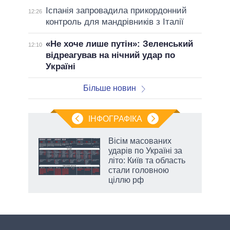
Іспанія запровадила прикордонний
12:26
контроль для мандрівників з Італії
«Не хоче лише путін»: Зеленський
12:10
відреагував на нічний удар по
Україні
Більше новин
ІНФОГРАФІКА
Вісім масованих
ть
ударів по Україні за
літо: Київ та область
стали головною
ціллю рф