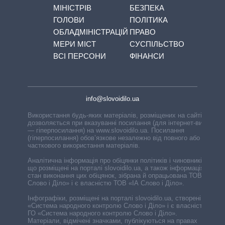
МІНІСТРІВ
БЕЗПЕКА
ГОЛОВИ
ПОЛІТИКА
ОБЛАДМІНІСТРАЦІЙ
ПРАВО
МЕРИ МІСТ
СУСПІЛЬСТВО
ВСІ ПЕРСОНИ
ФІНАНСИ
info@slovoidilo.ua
Використання будь-яких матеріалів, розміщених на сайті,
дозволяється при вказуванні посилання (для інтернет-видань
— гіперпосилання) на www.slovoidilo.ua. Посилання
(гіперпосилання) обов’язкове незалежно від повного або
часткового використання матеріалів.
Аналітична інформація про обіцянки політиків і чиновників,
що розміщені на порталі slovoidilo.ua, а також інформація про
стан виконання цих обіцянок, зібрана й опрацьована ТОВ «ІА
Слово і Діло» і є власністю ТОВ «ІА Слово і Діло».
Інфографіки, розміщені на порталі slovoidilo.ua, створені ГО
«Система народного контролю Слово і Діло» і є власністю
ГО «Система народного контролю Слово і Діло».
Матеріали, відмічені значками, публікуються на правах