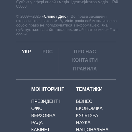
Cуб'єкт у сфері онлайн-медіа. Ідентифікатор медіа – R40-
05063
© 2009—2026
«Слово і Діло»
.
Всі права захищені і
охороняються законом. Адміністрація сайту залишає за
собою право не погоджуватися з інформацією, яка
публікується на сайті, власниками або авторами якої є треті
особи.
УКР
РОС
ПРО НАС
КОНТАКТИ
ПРАВИЛА
МОНІТОРИНГ
ТЕМАТИКИ
ПРЕЗИДЕНТ І
БІЗНЕС
ОФІС
ЕКОНОМІКА
ВЕРХОВНА
КУЛЬТУРА
РАДА
НАУКА
КАБІНЕТ
НАЦІОНАЛЬНА