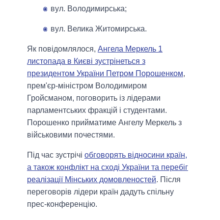
вул. Володимирська;
вул. Велика Житомирська.
Як повідомлялося,
Ангела Меркель 1
листопада в Києві зустрінеться з
президентом України Петром Порошенком
,
прем'єр-міністром Володимиром
Гройсманом, поговорить із лідерами
парламентських фракцій і студентами.
Порошенко прийматиме Ангелу Меркель з
військовими почестями.
Під час зустрічі
обговорять відносини країн,
а також конфлікт на сході України та перебіг
реалізації Мінських домовленостей
. Після
переговорів лідери країн дадуть спільну
прес-конференцію.