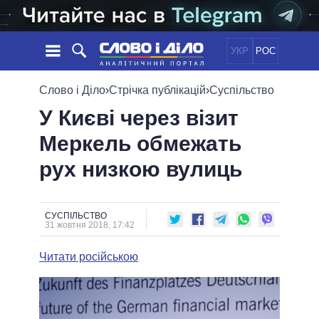
УКР
РОС
НОВИНИ
Слово і Діло
›
Стрічка публікацій
›
Суспільство
У Києві через візит
ОБIЦЯНКИ
СТРІЧКА
ПОЛІТИКА
Меркель обмежать
ПОДІЇ
ЕКОНОМІКА
ПОЛIТИКИ
рух низкою вулиць
СТАТТІ
СУСПІЛЬСТВО
ІНФОГРАФІКА
ДУМКИ
СВІТ
УСІ ПОЛІТИКИ
ОГЛЯДИ
ПРЕЗИДЕНТ І ОФІС
ВІДЕО
СУСПІЛЬСТВО
ДАЙДЖЕСТИ
31 жовтня 2018, 17:42
ВЕРХОВНА РАДА
ПІДТРИМАТИ
КАБІНЕТ МІНІСТРІВ
Читати російською
ГОЛОВИ ОБЛАДМІНІСТРАЦІЙ
ПОРІВНЯННЯ ПОЛІТИКІВ
МЕРИ МІСТ
ВСІ ПЕРСОНИ