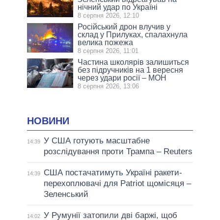
нічний удар по Україні
8 серпня 2026, 12:10
Російський дрон влучив у
склад у Прилуках, спалахнула
велика пожежа
8 серпня 2026, 11:01
Частина школярів залишиться
без підручників на 1 вересня
через удари росії – МОН
8 серпня 2026, 13:06
НОВИНИ
У США готують масштабне
14:39
розслідування проти Трампа – Reuters
США постачатимуть Україні ракети-
14:39
перехоплювачі для Patriot щомісяця –
Зеленський
У Румунії затопили дві баржі, щоб
14:02