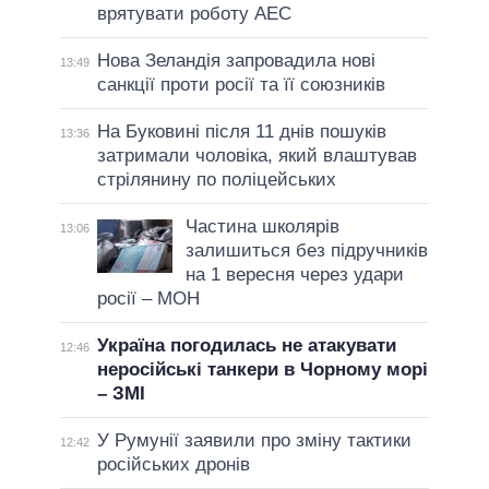
врятувати роботу АЕС
Нова Зеландія запровадила нові
13:49
санкції проти росії та її союзників
На Буковині після 11 днів пошуків
13:36
затримали чоловіка, який влаштував
стрілянину по поліцейських
Частина школярів
13:06
залишиться без підручників
на 1 вересня через удари
росії – МОН
Україна погодилась не атакувати
12:46
неросійські танкери в Чорному морі
– ЗМІ
У Румунії заявили про зміну тактики
12:42
російських дронів