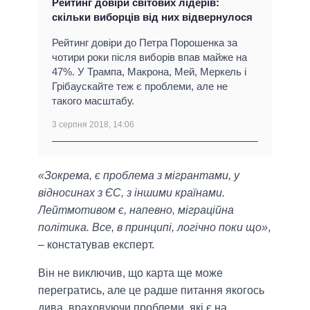
Рейтинг довіри світових лідерів:
скільки виборців від них відвернулося
Рейтинг довіри до Петра Порошенка за
чотири роки після виборів впав майже на
47%. У Трампа, Макрона, Мей, Меркель і
Грібаускайте теж є проблеми, але не
такого масштабу.
3 серпня 2018, 14:06
«Зокрема, є проблема з мігрантами, у
відносинах з ЄС, з іншими країнами.
Лейтмотивом є, напевно, міграційна
політика. Все, в принципі, логічно поки що»
,
– констатував експерт.
Він не виключив, що карта ще може
перегратись, але це радше питання якогось
дива, враховуючи проблеми, які є на