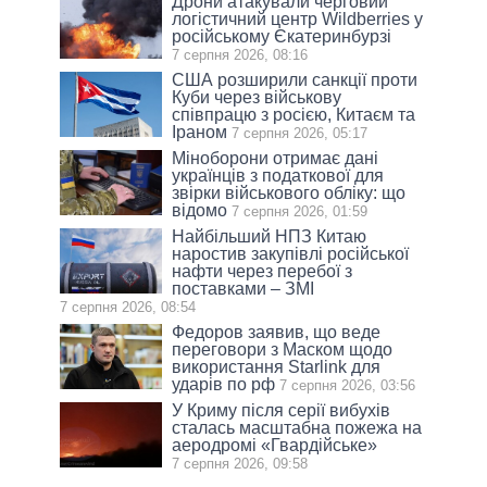
Дрони атакували черговий
логістичний центр Wildberries у
російському Єкатеринбурзі
7 серпня 2026, 08:16
США розширили санкції проти
Куби через військову
співпрацю з росією, Китаєм та
Іраном
7 серпня 2026, 05:17
Міноборони отримає дані
українців з податкової для
звірки військового обліку: що
відомо
7 серпня 2026, 01:59
Найбільший НПЗ Китаю
наростив закупівлі російської
нафти через перебої з
поставками – ЗМІ
7 серпня 2026, 08:54
Федоров заявив, що веде
переговори з Маском щодо
використання Starlink для
ударів по рф
7 серпня 2026, 03:56
У Криму після серії вибухів
сталась масштабна пожежа на
аеродромі «Гвардійське»
7 серпня 2026, 09:58