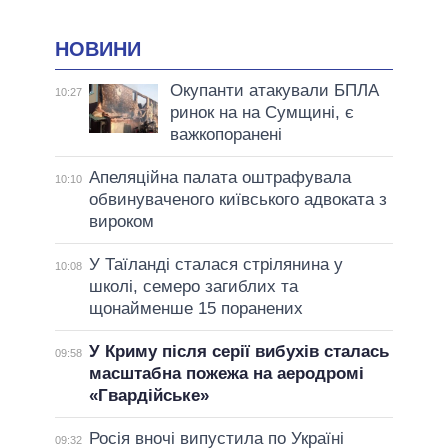
НОВИНИ
Окупанти атакували БПЛА
10:27
ринок на на Сумщині, є
важкопоранені
Апеляційна палата оштрафувала
10:10
обвинуваченого київського адвоката з
вироком
У Таїланді сталася стрілянина у
10:08
школі, семеро загиблих та
щонайменше 15 поранених
У Криму після серії вибухів сталась
09:58
масштабна пожежа на аеродромі
«Гвардійське»
Росія вночі випустила по Україні
09:32