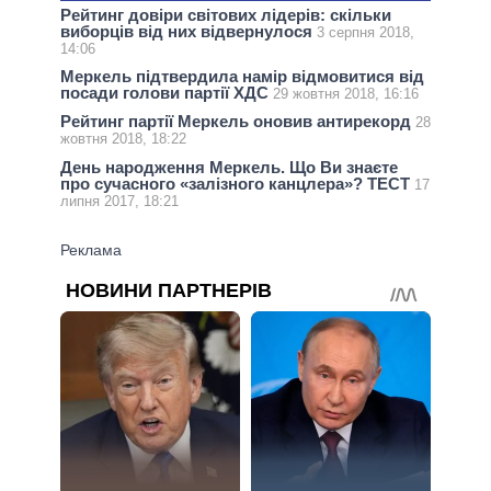
Рейтинг довіри світових лідерів: скільки
виборців від них відвернулося
3 серпня 2018,
14:06
Меркель підтвердила намір відмовитися від
посади голови партії ХДС
29 жовтня 2018, 16:16
Рейтинг партії Меркель оновив антирекорд
28
жовтня 2018, 18:22
День народження Меркель. Що Ви знаєте
про сучасного «залізного канцлера»? ТЕСТ
17
липня 2017, 18:21