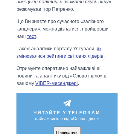
німецькій політиці й займати якусь нішу»
, –
резюмував Ігор Петренко.
Що Ви знаєте про сучасного «залізного
канцлера», можна дізнатися, пройшовши
наш
тест
.
Також аналітики порталу з'ясували,
як
змінювалися рейтинги світових лідерів
.
Отримуйте оперативно найважливіші
новини та аналітику від «Слово і діло» в
вашому
VIBER-месенджері
.
ЧИТАЙТЕ У TELEGRAM
найважливіше від «Слово і діло»
Підписатися