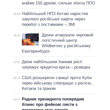
майже 150 дронів: скільки збила ППО
Найбільший НПЗ Китаю наростив
08:54
закупівлі російської нафти через
перебої з поставками – ЗМІ
Дрони атакували черговий
08:16
логістичний центр
Wildberries у російському
Єкатеринбурзі
Двом найбільшим банкам росії
07:51
загрожує кредитна криза – розвідка
США розширили санкції проти Куби
05:17
через військову співпрацю з росією,
Китаєм та Іраном
Радник президента попередив
04:57
бізнес про фейкові листи з
погрозами атак дронів