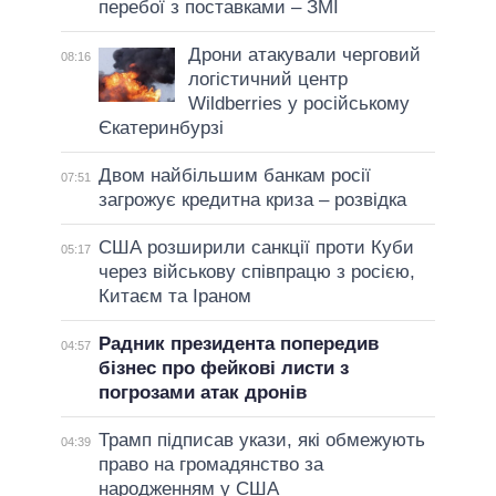
перебої з поставками – ЗМІ
Дрони атакували черговий
08:16
логістичний центр
Wildberries у російському
Єкатеринбурзі
Двом найбільшим банкам росії
07:51
загрожує кредитна криза – розвідка
США розширили санкції проти Куби
05:17
через військову співпрацю з росією,
Китаєм та Іраном
Радник президента попередив
04:57
бізнес про фейкові листи з
погрозами атак дронів
Трамп підписав укази, які обмежують
04:39
право на громадянство за
народженням у США