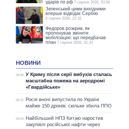
ударів по рф
7 серпня 2026, 03:56
Зеленський цими вихідними
вперше відвідає Сербію
6 серпня 2026, 22:32
Федоров розкрив, як
пропонував змінити
мобілізацію: що передбачав
план
7 серпня 2026, 01:24
НОВИНИ
У Криму після серії вибухів сталась
09:58
масштабна пожежа на аеродромі
«Гвардійське»
Росія вночі випустила по Україні
09:32
майже 150 дронів: скільки збила ППО
Найбільший НПЗ Китаю наростив
08:54
закупівлі російської нафти через