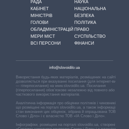
РАДА
НАУКА
КАБІНЕТ
НАЦІОНАЛЬНА
МІНІСТРІВ
БЕЗПЕКА
ГОЛОВИ
ПОЛІТИКА
ОБЛАДМІНІСТРАЦІЙ
ПРАВО
МЕРИ МІСТ
СУСПІЛЬСТВО
ВСІ ПЕРСОНИ
ФІНАНСИ
info@slovoidilo.ua
Використання будь-яких матеріалів, розміщених на сайті,
дозволяється при вказуванні посилання (для інтернет-видань
— гіперпосилання) на www.slovoidilo.ua. Посилання
(гіперпосилання) обов’язкове незалежно від повного або
часткового використання матеріалів.
Аналітична інформація про обіцянки політиків і чиновників,
що розміщені на порталі slovoidilo.ua, а також інформація про
стан виконання цих обіцянок, зібрана й опрацьована ТОВ «ІА
Слово і Діло» і є власністю ТОВ «ІА Слово і Діло».
Інфографіки, розміщені на порталі slovoidilo.ua, створені ГО
«Система народного контролю Слово і Діло» і є власністю