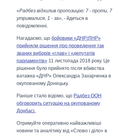
«
Радбез відхилив пропозицію: 7 - проти, 7
утрималися, 1 - за
», - йдеться в
повідомленні.
Нагадаємо, що
бойовики «ДНР/ЛНР»
прийняли рішення про проведення так
званих виборів «глав» і «депутатів
парламентів»
11 листопада 2018 року. Це
рішення було прийнято після вбивства
ватажка «ДНР» Олександра Захарченка в
окупованому Донецьку.
Раніше стало відомо, що
Радбез ООН
обговорить ситуацію на окупованому
Донбасі.
Отримуйте оперативно найважливіші
новини та аналітику від «Слово і діло» в