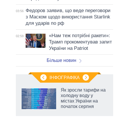
Федоров заявив, що веде переговори
03:56
з Маском щодо використання Starlink
для ударів по рф
«Нам теж потрібні ракети»:
02:59
Трамп прокоментував запит
України на Patriot
Більше новин
ІНФОГРАФІКА
нтів:
Як зросли тарифи на
 і
холодну воду у
nAI
містах України на
початок серпня