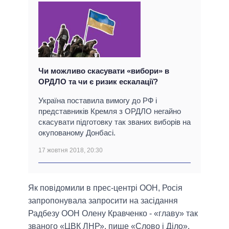
Чи можливо скасувати «вибори» в
ОРДЛО та чи є ризик ескалації?
Україна поставила вимогу до РФ і
представників Кремля з ОРДЛО негайно
скасувати підготовку так званих виборів на
окупованому Донбасі.
17 жовтня 2018, 20:30
Як повідомили в прес-центрі ООН, Росія
запропонувала запросити на засідання
Радбезу ООН Олену Кравченко - «главу» так
званого «ЦВК ЛНР», пише «Слово і Діло».