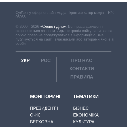
Cуб'єкт у сфері онлайн-медіа. Ідентифікатор медіа – R40-
05063
© 2009—2026
«Слово і Діло»
.
Всі права захищені і
охороняються законом. Адміністрація сайту залишає за
собою право не погоджуватися з інформацією, яка
публікується на сайті, власниками або авторами якої є треті
особи.
УКР
РОС
ПРО НАС
КОНТАКТИ
ПРАВИЛА
МОНІТОРИНГ
ТЕМАТИКИ
ПРЕЗИДЕНТ І
БІЗНЕС
ОФІС
ЕКОНОМІКА
ВЕРХОВНА
КУЛЬТУРА