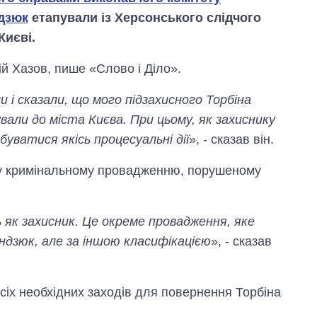
ндзюк
етапували із Херсонського слідчого
Києві.
й Хазов, пише «Слово і Діло».
ли і сказали, що мого підзахисного Торбіна
али до міста Києва. При цьому, як захиснику
буватися якісь процесуальні дії
», - сказав він.
му кримінальному провадженню, порушеному
 як захисник. Це окреме провадження, яке
дзюк, але за іншою класифікацією
», - сказав
Як зросли тарифи
на холодну воду у
сіх необхідних заходів для повернення Торбіна
містах України на
початок серпня