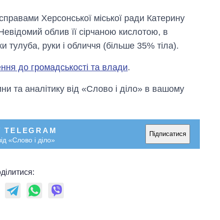
справами Херсонської міської ради Катерину
Невідомий облив її сірчаною кислотою, в
и тулуба, руки і обличчя (більше 35% тіла).
ння до громадськості та влади
.
и та аналітику від «Слово і діло» в вашому
У TELEGRAM
Підписатися
ід «Слово і діло»
ділитися: