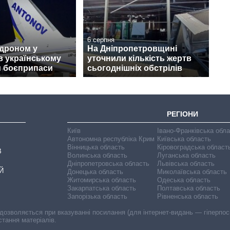
6 серпня
 дроном у
На Дніпропетровщині
в українському
уточнили кількість жертв
и боєприпаси
сьогоднішніх обстрілів
РЕГІОНИ
Київ
Івано-Франківська обл
Автономна республіка Крим
Київська область
Вінницька область
Кіровоградська област
В
Волинська область
Луганська область
Дніпропетровська область
Львівська область
Й
Донецька область
Миколаївська область
Житомирська область
Одеська область
Закарпатська область
Полтавська область
Запорізька область
Рівненська область
 дозволяється при вказуванні посилання (для інтернет-видань — гіперпоси
стання матеріалів.