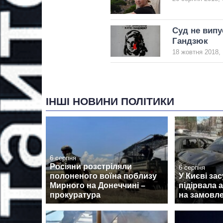
Суд не випу
Гандзюк
18 жовтня 2018, 
ІНШІ НОВИНИ ПОЛІТИКИ
6 серпня
Росіяни розстріляли
6 серпня
полоненого воїна поблизу
У Києві зас
Мирного на Донеччині –
підірвала 
прокуратура
на замовле