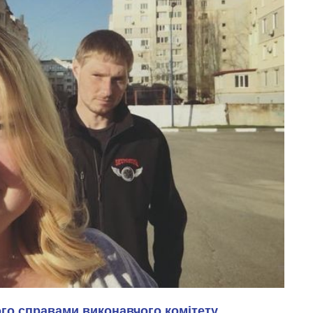
ого справами виконавчого комітету