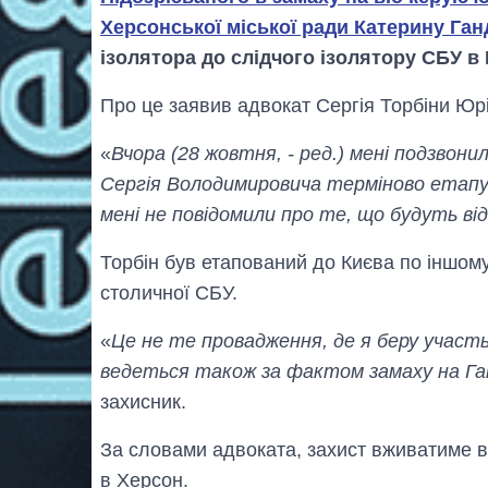
Херсонської міської ради Катерину Га
ізолятора до слідчого ізолятору СБУ в 
Про це заявив адвокат Сергія Торбіни Юрі
«
Вчора (28 жовтня, - ред.) мені подзвони
Сергія Володимировича терміново етапув
мені не повідомили про те, що будуть від
Торбін був етапований до Києва по іншо
столичної СБУ.
«
Це не те провадження, де я беру участь
ведеться також за фактом замаху на Ган
захисник.
За словами адвоката, захист вживатиме в
в Херсон.