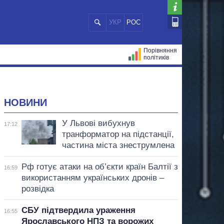
УКР
РОС
Порівняння
політиків
ЦІЙ
МЕРИ МІСТ
ВСІ ПЕРСОНИ
НОВИНИ
У Львові вибухнув
17:12
транформатор на підстанції,
частина міста знеструмлена
Рф готує атаки на об’єкти країн Балтії з
16:59
використанням українських дронів –
розвідка
СБУ підтвердила ураження
16:55
Ярославського НПЗ та ворожих