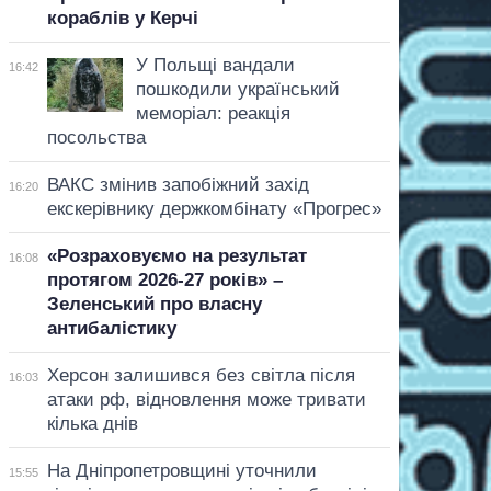
кораблів у Керчі
У Польщі вандали
16:42
пошкодили український
меморіал: реакція
посольства
ВАКС змінив запобіжний захід
16:20
екскерівнику держкомбінату «Прогрес»
«Розраховуємо на результат
16:08
протягом 2026-27 років» –
Зеленський про власну
антибалістику
Херсон залишився без світла після
16:03
атаки рф, відновлення може тривати
кілька днів
На Дніпропетровщині уточнили
15:55