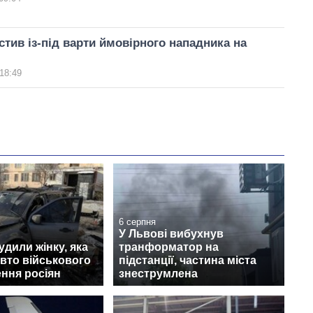
стив із-під варти ймовірного нападника на
18:49
6 серпня
У Львові вибухнув
удили жінку, яка
транформатор на
авто військового
підстанції, частина міста
ння росіян
знеструмлена