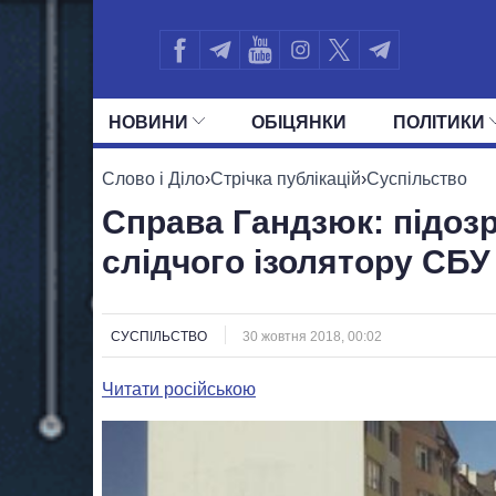
НОВИНИ
ОБIЦЯНКИ
ПОЛIТИКИ
УСІ ПОЛІТИКИ
ПРЕЗИДЕНТ І ОФ
Слово і Діло
›
Стрічка публікацій
›
Суспільство
Справа Гандзюк: підоз
слідчого ізолятору СБУ
СУСПІЛЬСТВО
30 жовтня 2018, 00:02
Читати російською