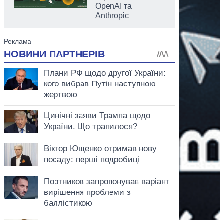
OpenAI та
Anthropic