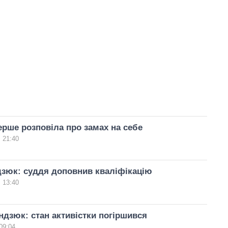
рше розповіла про замах на себе
 21:40
дзюк: суддя доповнив кваліфікацію
 13:40
ндзюк: стан активістки погіршився
09:04