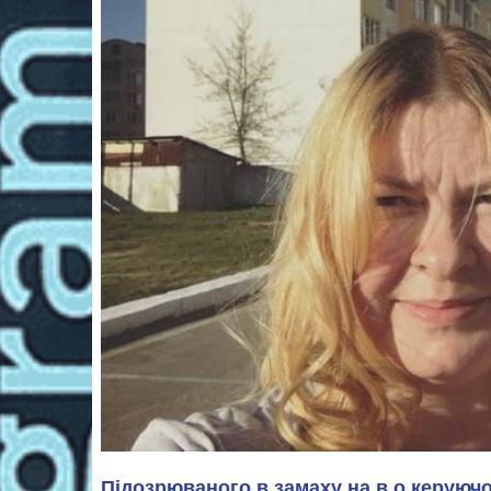
Підозрюваного в замаху на в.о керуюч