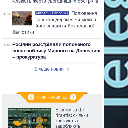
кількість жертв сьогоднішніх обстрілів
Полювання
АВТОРСЬКА КОЛОНКА
15:28
за «Іскандером»: чи можна
його знищити без власної
балістики
Росіяни розстріляли полоненого
15:15
воїна поблизу Мирного на Донеччині
– прокуратура
Більше новин
ІНФОГРАФІКА
Економіка ШІ-
гігантів: скільки
коштують і
заробляють