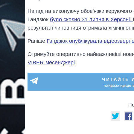
Напад на виконуючу обов'язки керуючого 
Гандзюк
було скоєно 31 липня в Херсоні.
результаті чиновниця отримала хімічні опік
Раніше
Гандзюк опублікувала відеозверне
Отримуйте оперативно найважливіші новин
VIBER-месенджері
.
ЧИТАЙТЕ 
найважливіше в
По