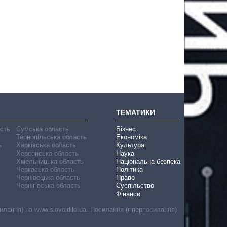
ТЕМАТИКИ
асть
Сумська область
Бізнес
Тернопільська область
Економіка
ь
Харківська область
Культура
Херсонська область
Наука
Хмельницька область
Національна безпека
Черкаська область
Політика
Чернівецька область
Право
Чернігівська область
Суспільство
Фінанси
лання) на www.slovoidilo.ua. Посилання (гіперпосилання)