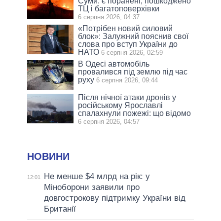
Суми: є поранені, пошкоджено
ТЦ і багатоповерхівки
6 серпня 2026, 04:37
«Потрібен новий силовий
блок»: Залужний пояснив свої
слова про вступ України до
НАТО
6 серпня 2026, 02:59
В Одесі автомобіль
провалився під землю під час
руху
6 серпня 2026, 09:44
Після нічної атаки дронів у
російському Ярославлі
спалахнули пожежі: що відомо
6 серпня 2026, 04:57
НОВИНИ
Не менше $4 млрд на рік: у
12:01
Міноборони заявили про
довгострокову підтримку України від
Британії