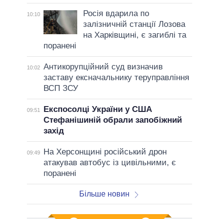
Росія вдарила по
10:10
залізничній станції Лозова
на Харківщині, є загиблі та
поранені
Антикорупційний суд визначив
10:02
заставу ексначальнику теруправління
ВСП ЗСУ
Експосолці України у США
09:51
Стефанішиній обрали запобіжний
захід
На Херсонщині російський дрон
09:49
атакував автобус із цивільними, є
поранені
Більше новин