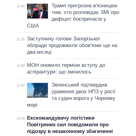
Трамп пригрозив в'язницею
11:34
тим, хто розповідає ЗМІ про
дефіцит боєприпасів у
США
Заступнику голови Запорізької
11:26
облради продовжили обов'язки ще на
два місяці
МОН оновило терміни вступу до
11:09
аспірантури: що змінилось
Зеленський підтвердив
11:00
ураження двох НПЗ у росії
та суден ворога у Чорному
морі
Екскомандувачу логістики
10:35
Повітряних сил повідомили про
підозру в незаконному збагаченні