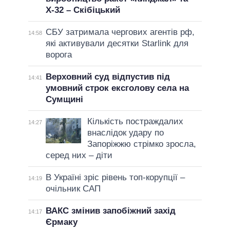
Х-32 – Скібіцький
СБУ затримала чергових агентів рф,
14:58
які активували десятки Starlink для
ворога
Верховний суд відпустив під
14:41
умовний строк ексголову села на
Сумщині
Кількість постраждалих
14:27
внаслідок удару по
Запоріжжю стрімко зросла,
серед них – діти
В Україні зріс рівень топ-корупції –
14:19
очільник САП
ВАКС змінив запобіжний захід
14:17
Єрмаку