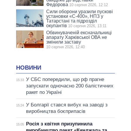
Федорова
10 серпня 2026, 12:12
Сили оборони уразили пускові
установки «С-400», НПЗ у
Татарстані та підрозділ
окупантів
10 серпня 2026, 13:11
Обвинуваченій ексначальниці
апарату Харківської ОВА не
змінили заставу
10 серпня 2026, 12:40
НОВИНИ
У СБС попередили, що рф прагне
15:33
запускати одночасно 200 балістичних
ракет по Україні
У Болгарії стався вибух на заводі з
15:24
виробництва боєприпасів
Росія з квітня призупинила
15:05
виробництво ракет «Кинджал» та