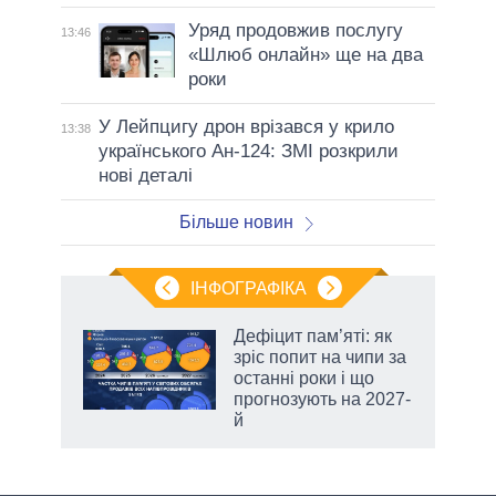
Уряд продовжив послугу
13:46
«Шлюб онлайн» ще на два
роки
У Лейпцигу дрон врізався у крило
13:38
українського Ан-124: ЗМІ розкрили
нові деталі
Більше новин
ІНФОГРАФІКА
 5
Дефіцит пам’яті: як
вго
зріс попит на чипи за
останні роки і що
прогнозують на 2027-
й