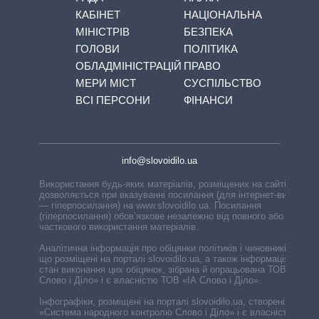
КАБІНЕТ
НАЦІОНАЛЬНА
МІНІСТРІВ
БЕЗПЕКА
ГОЛОВИ
ПОЛІТИКА
ОБЛАДМІНІСТРАЦІЙ
ПРАВО
МЕРИ МІСТ
СУСПІЛЬСТВО
ВСІ ПЕРСОНИ
ФІНАНСИ
info@slovoidilo.ua
Використання будь-яких матеріалів, розміщених на сайті,
дозволяється при вказуванні посилання (для інтернет-видань
— гіперпосилання) на www.slovoidilo.ua. Посилання
(гіперпосилання) обов’язкове незалежно від повного або
часткового використання матеріалів.
Аналітична інформація про обіцянки політиків і чиновників,
що розміщені на порталі slovoidilo.ua, а також інформація про
стан виконання цих обіцянок, зібрана й опрацьована ТОВ «ІА
Слово і Діло» і є власністю ТОВ «ІА Слово і Діло».
Інфографіки, розміщені на порталі slovoidilo.ua, створені ГО
«Система народного контролю Слово і Діло» і є власністю