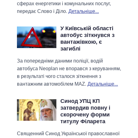
сферах енергетики і комунальних послуг,
передає Слово і Діло.
Детальніше...
У Київській області
автобус зіткнувся з
вантажівкою, є
загиблі
За попередніми даними поліції, водій
автобуса Neoplan не впорався з керуванням,
в результаті чого сталося зіткнення з
вантажним автомобілем MAZ.
Детальніше...
Синод УПЦ КП
затвердив повну і
скорочену форми
титулу Філарета
Священний Синод Української православної