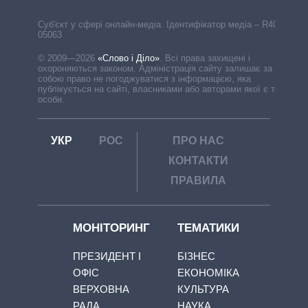
Cуб'єкт у сфері онлайн-медіа. Ідентифікатор медіа – R40-
05063
© 2009—2026
«Слово і Діло»
.
Всі права захищені і
охороняються законом. Адміністрація сайту залишає за
собою право не погоджуватися з інформацією, яка
публікується на сайті, власниками або авторами якої є треті
особи.
УКР
РОС
ПРО НАС
КОНТАКТИ
ПРАВИЛА
МОНІТОРИНГ
ТЕМАТИКИ
ПРЕЗИДЕНТ І
БІЗНЕС
ОФІС
ЕКОНОМІКА
ВЕРХОВНА
КУЛЬТУРА
РАДА
НАУКА