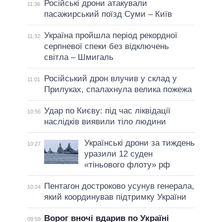
Російські дрони атакували
11:36
пасажирський поїзд Суми – Київ
Україна пройшла період рекордної
11:32
серпневої спеки без відключень
світла – Шмигаль
Російський дрон влучив у склад у
11:01
Прилуках, спалахнула велика пожежа
Удар по Києву: під час ліквідації
10:56
наслідків виявили тіло людини
Українські дрони за тиждень
10:27
уразили 12 суден
«тіньового флоту» рф
Пентагон достроково усунув генерала,
10:24
який координував підтримку України
Ворог вночі вдарив по Україні
09:59