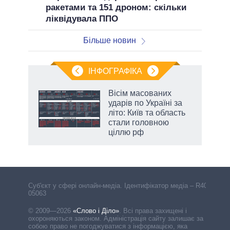
ракетами та 151 дроном: скільки
ліквідувала ППО
Більше новин
ІНФОГРАФІКА
жет
Вісім масованих
ударів по Україні за
ків
літо: Київ та область
стали головною
ціллю рф
Cуб'єкт у сфері онлайн-медіа. Ідентифікатор медіа – R40-
05063
© 2009—2026
«Слово і Діло»
.
Всі права захищені і
охороняються законом. Адміністрація сайту залишає за
собою право не погоджуватися з інформацією, яка