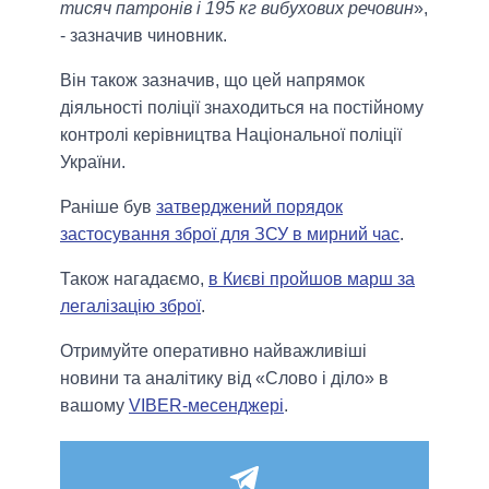
тисяч патронів і 195 кг вибухових речовин
»,
- зазначив чиновник.
Він також зазначив, що цей напрямок
діяльності поліції знаходиться на постійному
контролі керівництва Національної поліції
України.
Раніше був
затверджений порядок
застосування зброї для ЗСУ в мирний час
.
Також нагадаємо,
в Києві пройшов марш за
легалізацію зброї
.
Отримуйте оперативно найважливіші
новини та аналітику від «Слово і діло» в
вашому
VIBER-месенджері
.