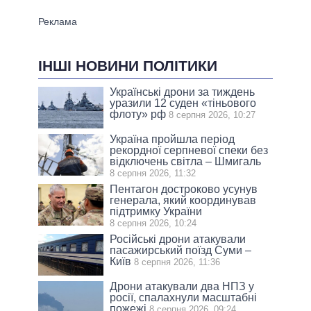
ІНШІ НОВИНИ ПОЛІТИКИ
Українські дрони за тиждень
уразили 12 суден «тіньового
флоту» рф
8 серпня 2026, 10:27
Україна пройшла період
рекордної серпневої спеки без
відключень світла – Шмигаль
8 серпня 2026, 11:32
Пентагон достроково усунув
генерала, який координував
підтримку України
8 серпня 2026, 10:24
Російські дрони атакували
пасажирський поїзд Суми –
Київ
8 серпня 2026, 11:36
Дрони атакували два НПЗ у
росії, спалахнули масштабні
пожежі
8 серпня 2026, 09:24