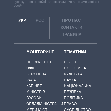
публікується на сайті, власниками або авторами якої є треті
особи.
УКР
РОС
ПРО НАС
КОНТАКТИ
ПРАВИЛА
МОНІТОРИНГ
ТЕМАТИКИ
ПРЕЗИДЕНТ І
БІЗНЕС
ОФІС
ЕКОНОМІКА
ВЕРХОВНА
КУЛЬТУРА
РАДА
НАУКА
КАБІНЕТ
НАЦІОНАЛЬНА
МІНІСТРІВ
БЕЗПЕКА
ГОЛОВИ
ПОЛІТИКА
ОБЛАДМІНІСТРАЦІЙ
ПРАВО
МЕРИ МІСТ
СУСПІЛЬСТВО