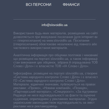
ВСІ ПЕРСОНИ
ФІНАНСИ
info@slovoidilo.ua
Використання будь-яких матеріалів, розміщених на сайті,
дозволяється при вказуванні посилання (для інтернет-видань
— гіперпосилання) на www.slovoidilo.ua. Посилання
(гіперпосилання) обов’язкове незалежно від повного або
часткового використання матеріалів.
Аналітична інформація про обіцянки політиків і чиновників,
що розміщені на порталі slovoidilo.ua, а також інформація про
стан виконання цих обіцянок, зібрана й опрацьована ТОВ «ІА
Слово і Діло» і є власністю ТОВ «ІА Слово і Діло».
Інфографіки, розміщені на порталі slovoidilo.ua, створені ГО
«Система народного контролю Слово і Діло» і є власністю
ГО «Система народного контролю Слово і Діло».
Матеріали, відмічені значками, публікуються на правах
реклами: «Промо», «Новини компаній», «Позиція»,
«Партнерський матеріал», «Спецпроєкт», «За підтримки».
Редакція не несе відповідальності за факти та оціночні
судження, оприлюднені у рекламних матеріалах. Згідно з
українським законодавством відповідальність за зміст
реклами несе рекламодавець.