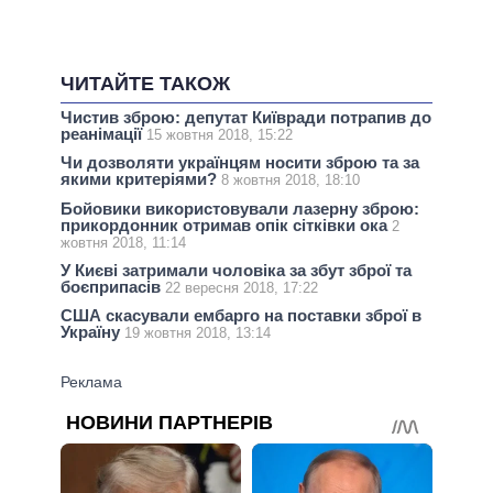
ЧИТАЙТЕ ТАКОЖ
Чистив зброю: депутат Київради потрапив до
реанімації
15 жовтня 2018, 15:22
Чи дозволяти українцям носити зброю та за
якими критеріями?
8 жовтня 2018, 18:10
Бойовики використовували лазерну зброю:
прикордонник отримав опік сітківки ока
2
жовтня 2018, 11:14
У Києві затримали чоловіка за збут зброї та
боєприпасів
22 вересня 2018, 17:22
США скасували ембарго на поставки зброї в
Україну
19 жовтня 2018, 13:14