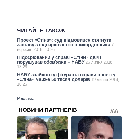
ЧИТАЙТЕ ТАКОЖ
Проект «Стіна»: суд відмовився стягнути
заставу з підозрюваного прикордонника
7
вересня 2018, 10:26
Підозрюваний у справі «Стіни» двічі
порушував обов'язки – НАБУ
26 липня 2018,
13:26
НАБУ знайшло у фігуранта справи проекту
«Стіна» майже 50 тисяч доларів
19 липня 2018,
10:26