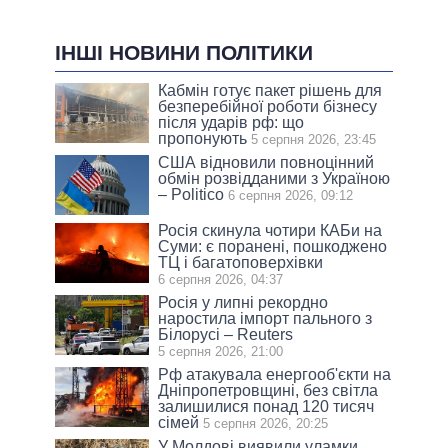
ІНШІ НОВИНИ ПОЛІТИКИ
Кабмін готує пакет рішень для
безперебійної роботи бізнесу
після ударів рф: що
пропонують
5 серпня 2026, 23:45
США відновили повноцінний
обмін розвідданими з Україною
– Politico
6 серпня 2026, 09:12
Росія скинула чотири КАБи на
Суми: є поранені, пошкоджено
ТЦ і багатоповерхівки
6 серпня 2026, 04:37
Росія у липні рекордно
наростила імпорт пального з
Білорусі – Reuters
5 серпня 2026, 21:00
Рф атакувала енергооб'єкти на
Дніпропетровщині, без світла
залишилися понад 120 тисяч
сімей
5 серпня 2026, 20:25
У Молдові виявили уламки