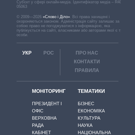
Cуб'єкт у сфері онлайн-медіа. Ідентифікатор медіа – R40-
05063
© 2009—2026
«Слово і Діло»
.
Всі права захищені і
охороняються законом. Адміністрація сайту залишає за
собою право не погоджуватися з інформацією, яка
публікується на сайті, власниками або авторами якої є треті
особи.
УКР
РОС
ПРО НАС
КОНТАКТИ
ПРАВИЛА
МОНІТОРИНГ
ТЕМАТИКИ
ПРЕЗИДЕНТ І
БІЗНЕС
ОФІС
ЕКОНОМІКА
ВЕРХОВНА
КУЛЬТУРА
РАДА
НАУКА
КАБІНЕТ
НАЦІОНАЛЬНА