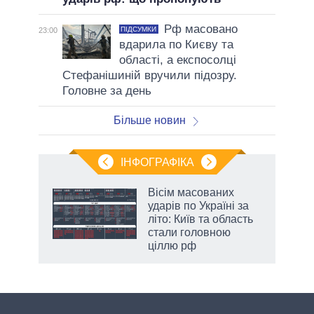
Рф масовано
ПІДСУМКИ
23:00
вдарила по Києву та
області, а експосолці
Стефанішиній вручили підозру.
Головне за день
Більше новин
ІНФОГРАФІКА
ільки
Вісім масованих
нків
ударів по Україні за
 за
літо: Київ та область
ті
стали головною
ціллю рф