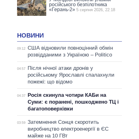
російського безпілотника
«Герань-2»
5 серпня 2026, 22:18
НОВИНИ
США відновили повноцінний обмін
09:12
розвідданими з Україною – Politico
Після нічної атаки дронів у
04:57
російському Ярославлі спалахнули
пожежі: що відомо
Росія скинула чотири КАБи на
04:37
Суми: є поранені, пошкоджено ТЦ і
багатоповерхівки
Затемнення Сонця скоротить
03:59
виробництво електроенергії в ЄС
майже на 10 ГВт