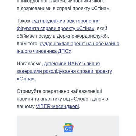
прикордонної служби, чиновники якої є
підозрюваними в справі проекту «Стіна».
Також
суд продовжив відсторонення
фігуранта справи проекту «Стіна»
, який
обіймає посаду в Держприкордонслужбі.
Крім того,
суддя наклав арешт на нове майно
іншого чиновника ДПСУ
.
Нагадаємо,
детективи НАБУ 5 липня
завершили розслідування справи проекту
«Стіна»
.
Отримуйте оперативно найважливіші
новини та аналітику від «Слово і діло» в
вашому
VIBER-месенджері
.