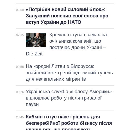
«Потрібен новий силовий блок»:
02:59
Залужний пояснив свої слова про
вступ України до НАТО
Кремль готував замах на
02:15
очільника компанії, що
постачає дрони Україні –
Die Zeit
На кордоні Литви з Білоруссю
00:58
знайшли вже третій підземний тунель
для нелегальних мігрантів
Українська служба «Голосу Америки»
00:26
відновлює роботу після тривалої
паузи
Кабмін готує пакет рішень для
23:45
безперебійної роботи бізнесу після
ударів рф: що пропонують