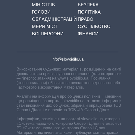
МІНІСТРІВ
БЕЗПЕКА
ГОЛОВИ
ПОЛІТИКА
ОБЛАДМІНІСТРАЦІЙ
ПРАВО
МЕРИ МІСТ
СУСПІЛЬСТВО
ВСІ ПЕРСОНИ
ФІНАНСИ
info@slovoidilo.ua
Використання будь-яких матеріалів, розміщених на сайті,
дозволяється при вказуванні посилання (для інтернет-видань
— гіперпосилання) на www.slovoidilo.ua. Посилання
(гіперпосилання) обов’язкове незалежно від повного або
часткового використання матеріалів.
Аналітична інформація про обіцянки політиків і чиновників,
що розміщені на порталі slovoidilo.ua, а також інформація про
стан виконання цих обіцянок, зібрана й опрацьована ТОВ «ІА
Слово і Діло» і є власністю ТОВ «ІА Слово і Діло».
Інфографіки, розміщені на порталі slovoidilo.ua, створені ГО
«Система народного контролю Слово і Діло» і є власністю
ГО «Система народного контролю Слово і Діло».
Матеріали, відмічені значками, публікуються на правах