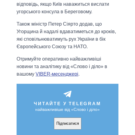
відповідь, якщо Київ наважиться вислати
угорського консула в Береговому.
Також міністр Петер Сіярто додав, що
Угорщина й надалі вдаватиметься до кроків,
які сповільнюватимуть рух України в бік
Європейського Союзу та НАТО.
Отримуйте оперативно найважливіші
новини та аналітику від «Слово і діло» в
вашому
VIBER-месенджері
.
ЧИТАЙТЕ У TELEGRAM
найважливіше від «Слово і діло»
Підписатися