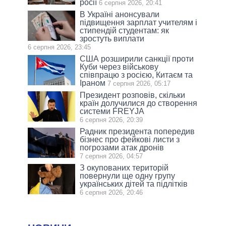
росії
6 серпня 2026, 20:41
В Україні анонсували
підвищення зарплат учителям і
стипендій студентам: як
зростуть виплати
6 серпня 2026, 23:45
США розширили санкції проти
Куби через військову
співпрацю з росією, Китаєм та
Іраном
7 серпня 2026, 05:17
Президент розповів, скільки
країн долучилися до створення
системи FREYJA
6 серпня 2026, 20:39
Радник президента попередив
бізнес про фейкові листи з
погрозами атак дронів
7 серпня 2026, 04:57
З окупованих територій
повернули ще одну групу
українських дітей та підлітків
6 серпня 2026, 20:46