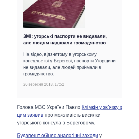
ЗМІ: угорські паспорти не видавали,
але людям надавали громадянство
На відео, відзнятому в угорському
консульстві у Берегові, паспорти Угорщини
не видавали, але людей приймали в
громадянство.
20 вересня 2018, 17:52
Голова МЗС України Павло
Клімкін у зв'язку з
цим заявив
про можливість висилки
угорського консула в Береговому.
Будапешт обіцяє аналогічні заходи
у