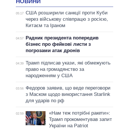
НОВИНИ
США розширили санкції проти Куби
05:17
через військову співпрацю з росією,
Китаєм та Іраном
Радник президента попередив
04:57
бізнес про фейкові листи з
погрозами атак дронів
Трамп підписав укази, які обмежують
04:39
право на громадянство за
народженням у США
Федоров заявив, що веде переговори
03:56
з Маском щодо використання Starlink
для ударів по рф
«Нам теж потрібні ракети»:
02:59
Трамп прокоментував запит
України на Patriot