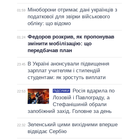
Міноборони отримає дані українців з
01:59
податкової для звірки військового
обліку: що відомо
Федоров розкрив, як пропонував
01:24
змінити мобілізацію: що
передбачав план
В Україні анонсували підвищення
23:45
зарплат учителям і стипендій
студентам: як зростуть виплати
Росія вдарила по
ПІДСУМКИ
22:53
Лозовій і Павлограду, а
Стефанішиній обрали
запобіжний захід. Головне за день
Зеленський цими вихідними вперше
22:32
відвідає Сербію