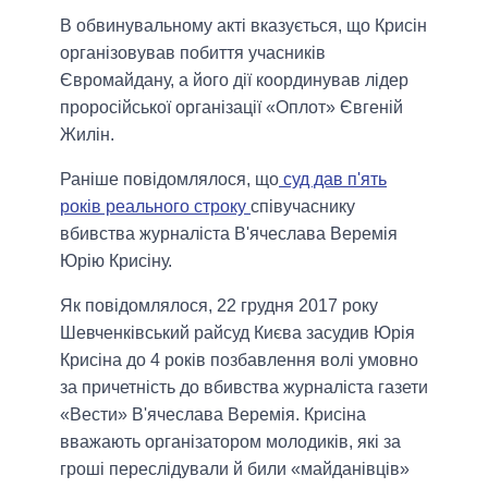
В обвинувальному акті вказується, що Крисін
організовував побиття учасників
Євромайдану, а його дії координував лідер
проросійської організації «Оплот» Євгеній
Жилін.
Раніше повідомлялося, що
суд дав п'ять
років реального строку
співучаснику
вбивства журналіста В'ячеслава Веремія
Юрію Крисіну.
Як повідомлялося, 22 грудня 2017 року
Шевченківський райсуд Києва засудив Юрія
Крисіна до 4 років позбавлення волі умовно
за причетність до вбивства журналіста газети
«Вести» В'ячеслава Веремія. Крисіна
вважають організатором молодиків, які за
гроші переслідували й били «майданівців»