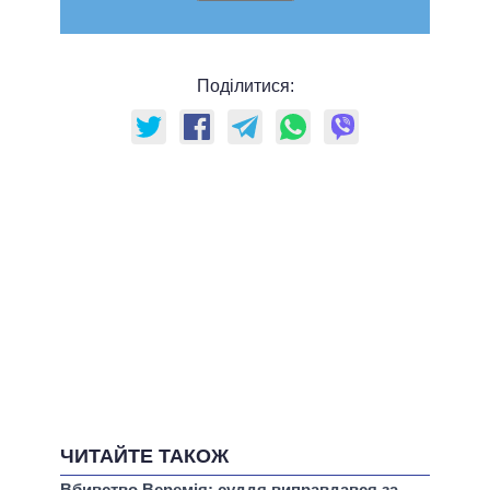
Поділитися:
ЧИТАЙТЕ ТАКОЖ
Вбивство Веремія: суддя виправдався за