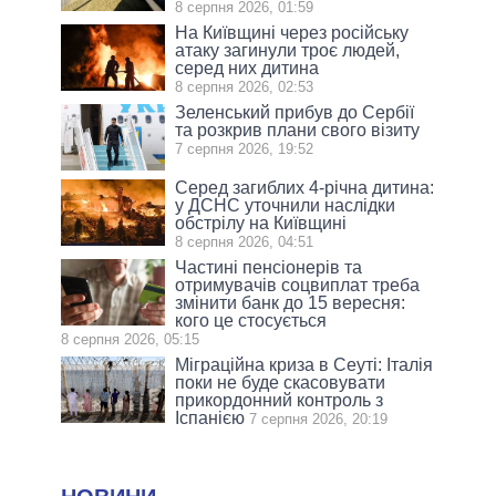
8 серпня 2026, 01:59
На Київщині через російську
атаку загинули троє людей,
серед них дитина
8 серпня 2026, 02:53
Зеленський прибув до Сербії
та розкрив плани свого візиту
7 серпня 2026, 19:52
Серед загиблих 4-річна дитина:
у ДСНС уточнили наслідки
обстрілу на Київщині
8 серпня 2026, 04:51
Частині пенсіонерів та
отримувачів соцвиплат треба
змінити банк до 15 вересня:
кого це стосується
8 серпня 2026, 05:15
Міграційна криза в Сеуті: Італія
поки не буде скасовувати
прикордонний контроль з
Іспанією
7 серпня 2026, 20:19