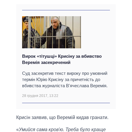
Вирок «тітушці» Крисіну за вбивство
Веремія засекречений
Суд засекретив текст вироку про умовний
термін Юрію Крисіну за причетність до
вбивства журналіста В'ячеслава Веремія.
28 грудня 2017, 13:22
Крисін заявив, що Веремій кидав гранати.
«
Умийся сама кров'ю. Треба було краще