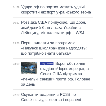
Удари рф по портах можуть удвічі
01:59
скоротити експорт українського зерна
Розвідка США припускає, що дрон,
00:57
знайдений біля літака України в
Лейпцигу, міг належати рф – WSJ
Перші виплати за програмою
23:56
«Пакунок школяра» вже надходять:
що потрібно знати батькам
Ворог обстріляв
ПІДСУМКИ
23:09
стадіон «Чорноморець», а
Сенат США підтримав
«пекельні санкції» проти рф. Головне
за день
Окупанти вдарили з РСЗВ по
22:29
Слов'янську, є жертва і поранені