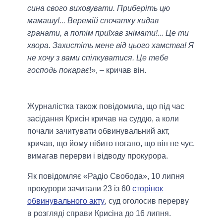
сина свого виховувати. Приберіть цю
мамашу!... Веремій спочатку кидав
гранати, а потім приїхав знімати!... Це ти
хвора. Захистіть мене від цього хамства! Я
не хочу з вами спілкуватися. Це тебе
господь покарає
!», – кричав він.
Журналістка також повідомила, що під час
засідання Крисін кричав на суддю, а коли
почали зачитувати обвинувальний акт,
кричав, що йому нібито погано, що він не чує,
вимагав перерви і відводу прокурора.
Як повідомляє «Радіо Свобода», 10 липня
прокурори зачитали 23 із 60
сторінок
обвинувального акту
, суд оголосив перерву
в розгляді справи Крисіна до 16 липня.