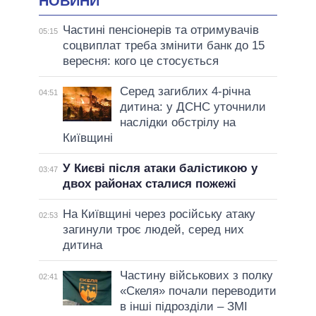
НОВИНИ
Частині пенсіонерів та отримувачів
05:15
соцвиплат треба змінити банк до 15
вересня: кого це стосується
Серед загиблих 4-річна
04:51
дитина: у ДСНС уточнили
наслідки обстрілу на
Київщині
У Києві після атаки балістикою у
03:47
двох районах сталися пожежі
На Київщині через російську атаку
02:53
загинули троє людей, серед них
дитина
Частину військових з полку
02:41
«Скеля» почали переводити
в інші підрозділи – ЗМІ