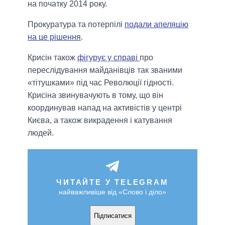
на початку 2014 року.
Прокуратура та потерпілі
подали апеляцію
на це рішення
.
Крисін також
фігурує у справі
про
переслідування майданівців так званими
«тітушками» під час Революції гідності.
Крисіна звинувачують в тому, що він
координував напад на активістів у центрі
Києва, а також викрадення і катування
людей.
ЧИТАЙТЕ У TELEGRAM
найважливіше від «Слово і діло»
Підписатися