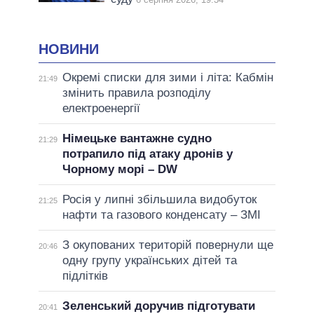
НОВИНИ
Окремі списки для зими і літа: Кабмін
21:49
змінить правила розподілу
електроенергії
Німецьке вантажне судно
21:29
потрапило під атаку дронів у
Чорному морі – DW
Росія у липні збільшила видобуток
21:25
нафти та газового конденсату – ЗМІ
З окупованих територій повернули ще
20:46
одну групу українських дітей та
підлітків
Зеленський доручив підготувати
20:41