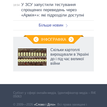
У ЗСУ запустили тестування
18:54
спрощених переведень через
«Армія+»: які підрозділи доступні
Більше новин
ІНФОГРАФІКА
и на
Скільки картоплі
вирощували в Україні
а
до і під час великої
війни
Cуб'єкт у сфері онлайн-медіа. Ідентифікатор медіа – R40-
05063
© 2009—2026
«Слово і Діло»
.
Всі права захищені і