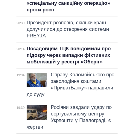
«спеціальну санкційну операцію»
проти росії
Президент розповів, скільки країн
20:39
долучилися до створення системи
FREYJA
Посадовцям ТЦК повідомили про
20:14
підозру через випадки фіктивних
мобілізацій у реєстрі «Оберіг»
Справу Коломойського про
19:34
заволодіння коштами
«ПриватБанку» направили
до суду
Росіяни завдали удару по
19:30
сортувальному центру
Укрпошти у Павлограді, є
жертви