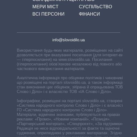
МЕРИ МІСТ
СУСПІЛЬСТВО
ВСІ ПЕРСОНИ
ФІНАНСИ
info@slovoidilo.ua
Використання будь-яких матеріалів, розміщених на сайті,
дозволяється при вказуванні посилання (для інтернет-видань
— гіперпосилання) на www.slovoidilo.ua. Посилання
(гіперпосилання) обов’язкове незалежно від повного або
часткового використання матеріалів.
Аналітична інформація про обіцянки політиків і чиновників,
що розміщені на порталі slovoidilo.ua, а також інформація про
стан виконання цих обіцянок, зібрана й опрацьована ТОВ «ІА
Слово і Діло» і є власністю ТОВ «ІА Слово і Діло».
Інфографіки, розміщені на порталі slovoidilo.ua, створені ГО
«Система народного контролю Слово і Діло» і є власністю
ГО «Система народного контролю Слово і Діло».
Матеріали, відмічені значками, публікуються на правах
реклами: «Промо», «Новини компаній», «Позиція»,
«Партнерський матеріал», «Спецпроєкт», «За підтримки».
Редакція не несе відповідальності за факти та оціночні
судження, оприлюднені у рекламних матеріалах. Згідно з