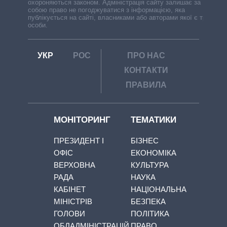
охороняються законом. Адміністрація сайту залишає за
собою право не погоджуватися з інформацією, яка
публікується на сайті, власниками або авторами якої є треті
особи.
УКР
РОС
ПРО НАС
КОНТАКТИ
ПРАВИЛА
МОНІТОРИНГ
ТЕМАТИКИ
ПРЕЗИДЕНТ І
БІЗНЕС
ОФІС
ЕКОНОМІКА
ВЕРХОВНА
КУЛЬТУРА
РАДА
НАУКА
КАБІНЕТ
НАЦІОНАЛЬНА
МІНІСТРІВ
БЕЗПЕКА
ГОЛОВИ
ПОЛІТИКА
ОБЛАДМІНІСТРАЦІЙ
ПРАВО