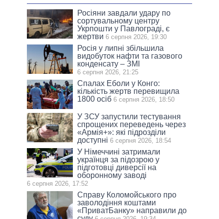
Росіяни завдали удару по
сортувальному центру
Укрпошти у Павлограді, є
жертви
6 серпня 2026, 19:30
Росія у липні збільшила
видобуток нафти та газового
конденсату – ЗМІ
6 серпня 2026, 21:25
Спалах Еболи у Конго:
кількість жертв перевищила
1800 осіб
6 серпня 2026, 18:50
У ЗСУ запустили тестування
спрощених переведень через
«Армія+»: які підрозділи
доступні
6 серпня 2026, 18:54
У Німеччині затримали
українця за підозрою у
підготовці диверсії на
оборонному заводі
6 серпня 2026, 17:52
Справу Коломойського про
заволодіння коштами
«ПриватБанку» направили до
суду
6 серпня 2026, 19:34