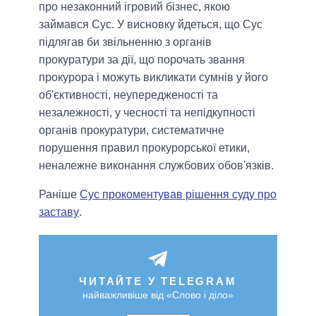
про незаконний ігровий бізнес, якою
займався Сус. У висновку йдеться, що Сус
підлягав би звільненню з органів
прокуратури за дії, що порочать звання
прокурора і можуть викликати сумнів у його
об'єктивності, неупередженості та
незалежності, у чесності та непідкупності
органів прокуратури, систематичне
порушення правил прокурорської етики,
неналежне виконання службових обов'язків.
Раніше
Сус прокоментував рішення суду про
заставу
.
ЧИТАЙТЕ У TELEGRAM
найважливіше від «Слово і діло»