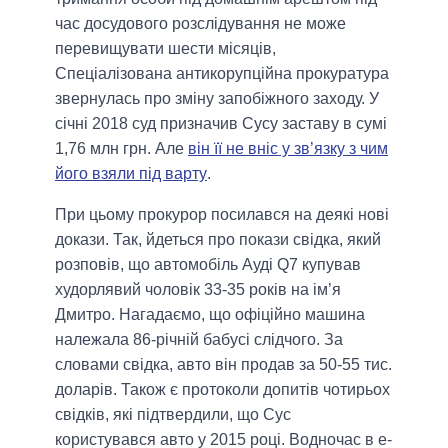
час досудового розслідування не може
перевищувати шести місяців,
Спеціалізована антикорупційна прокуратура
звернулась про зміну запобіжного заходу. У
січні 2018 суд призначив Сусу заставу в сумі
1,76 млн грн. Але
він її не вніс у зв’язку з чим
його взяли під варту
.
При цьому прокурор посилався на деякі нові
докази. Так, йдеться про покази свідка, який
розповів, що автомобіль Ауді Q7 купував
худорлявий чоловік 33-35 років на ім’я
Дмитро. Нагадаємо, що офіційно машина
належала 86-річній бабусі слідчого. За
словами свідка, авто він продав за 50-55 тис.
доларів. Також є протоколи допитів чотирьох
свідків, які підтвердили, що Сус
користувався авто у 2015 році. Водночас в е-