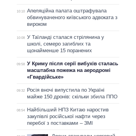
Апеляційна палата оштрафувала
10:10
обвинуваченого київського адвоката з
вироком
У Таїланді сталася стрілянина у
10:08
школі, семеро загиблих та
щонайменше 15 поранених
У Криму після серії вибухів сталась
09:58
масштабна пожежа на аеродромі
«Гвардійське»
Росія вночі випустила по Україні
09:32
майже 150 дронів: скільки збила ППО
Найбільший НПЗ Китаю наростив
08:54
закупівлі російської нафти через
перебої з поставками – ЗМІ