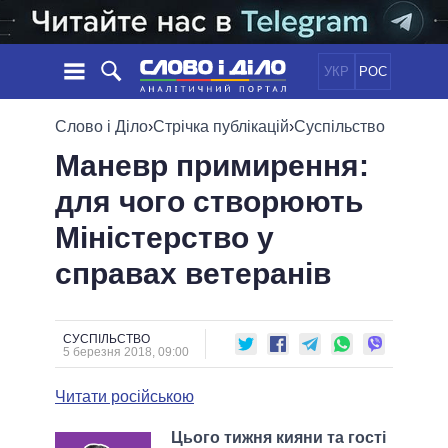
УКР
РОС
НОВИНИ
Слово і Діло
›
Стрічка публікацій
›
Суспільство
Маневр примирення:
ОБIЦЯНКИ
СТРІЧКА
ПОЛІТИКА
для чого створюють
ПОДІЇ
ЕКОНОМІКА
ПОЛIТИКИ
Міністерство у
СТАТТІ
СУСПІЛЬСТВО
ІНФОГРАФІКА
ДУМКИ
СВІТ
УСІ ПОЛІТИКИ
справах ветеранів
ОГЛЯДИ
ПРЕЗИДЕНТ І ОФІС
ВІДЕО
ДАЙДЖЕСТИ
ВЕРХОВНА РАДА
СУСПІЛЬСТВО
ПІДТРИМАТИ
КАБІНЕТ МІНІСТРІВ
5 березня 2018, 09:00
ГОЛОВИ ОБЛАДМІНІСТРАЦІЙ
ПОРІВНЯННЯ ПОЛІТИКІВ
Читати російською
МЕРИ МІСТ
ВСІ ПЕРСОНИ
Цього тижня кияни та гості