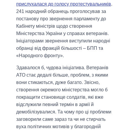
прислухалася до голосу протестувальників
.
241 народний обранець проголосував за
постанову про звернення парламенту до
Кабінету міністрів щодо створення
Міністерства України у справах ветеранів.
Ініціаторами звернення виступили народні
обранці від фракцій більшості – БПП та
«Народного фронту».
Здавалося б, чудова ініціатива. Ветеранів
АТО стає дедалі більше, проблем, з якими
вони стикаються, дуже багато. Звісно,
створення окремого міністерства могло б
покращити становище солдатів, які вже
відслужили певний термін в армії й
демобілізувалися. Та чому про ці проблеми
заговорили саме зараз та чи не стирчать
вуха політичних мотивів у благородній