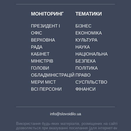
МОНІТОРИНГ
ТЕМАТИКИ
ПРЕЗИДЕНТ І
БІЗНЕС
ОФІС
ЕКОНОМІКА
ВЕРХОВНА
КУЛЬТУРА
РАДА
НАУКА
КАБІНЕТ
НАЦІОНАЛЬНА
МІНІСТРІВ
БЕЗПЕКА
ГОЛОВИ
ПОЛІТИКА
ОБЛАДМІНІСТРАЦІЙ
ПРАВО
МЕРИ МІСТ
СУСПІЛЬСТВО
ВСІ ПЕРСОНИ
ФІНАНСИ
info@slovoidilo.ua
Використання будь-яких матеріалів, розміщених на сайті,
дозволяється при вказуванні посилання (для інтернет-видань