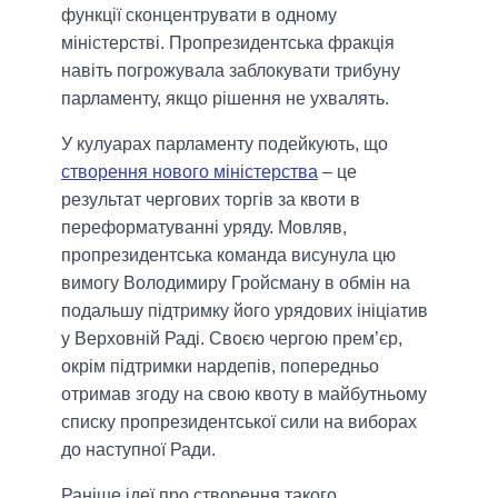
функції сконцентрувати в одному
міністерстві. Пропрезидентська фракція
навіть погрожувала заблокувати трибуну
парламенту, якщо рішення не ухвалять.
У кулуарах парламенту подейкують, що
створення нового міністерства
– це
результат чергових торгів за квоти в
переформатуванні уряду. Мовляв,
пропрезидентська команда висунула цю
вимогу Володимиру Гройсману в обмін на
подальшу підтримку його урядових ініціатив
у Верховній Раді. Своєю чергою прем’єр,
окрім підтримки нардепів, попередньо
отримав згоду на свою квоту в майбутньому
списку пропрезидентської сили на виборах
до наступної Ради.
Раніше ідеї про створення такого