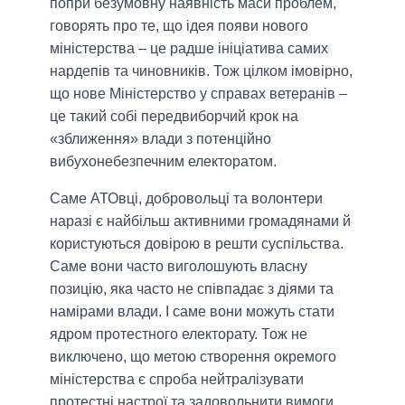
попри безумовну наявність маси проблем,
говорять про те, що ідея появи нового
міністерства – це радше ініціатива самих
нардепів та чиновників. Тож цілком імовірно,
що нове Міністерство у справах ветеранів –
це такий собі передвиборчий крок на
«зближення» влади з потенційно
вибухонебезпечним електоратом.
Саме АТОвці, добровольці та волонтери
наразі є найбільш активними громадянами й
користуються довірою в решти суспільства.
Саме вони часто виголошують власну
позицію, яка часто не співпадає з діями та
намірами влади. І саме вони можуть стати
ядром протестного електорату. Тож не
виключено, що метою створення окремого
міністерства є спроба нейтралізувати
протестні настрої та задовольнити вимоги,