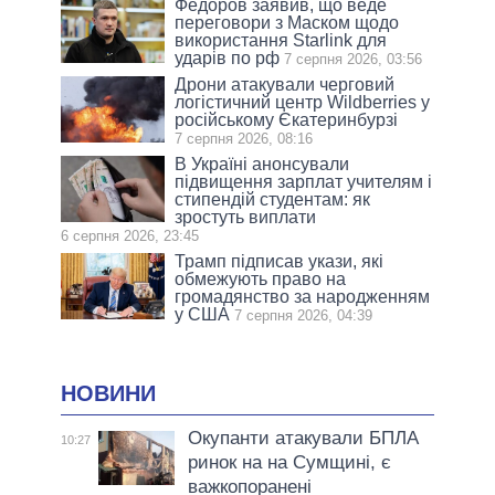
Федоров заявив, що веде
переговори з Маском щодо
використання Starlink для
ударів по рф
7 серпня 2026, 03:56
Дрони атакували черговий
логістичний центр Wildberries у
російському Єкатеринбурзі
7 серпня 2026, 08:16
В Україні анонсували
підвищення зарплат учителям і
стипендій студентам: як
зростуть виплати
6 серпня 2026, 23:45
Трамп підписав укази, які
обмежують право на
громадянство за народженням
у США
7 серпня 2026, 04:39
НОВИНИ
Окупанти атакували БПЛА
10:27
ринок на на Сумщині, є
важкопоранені