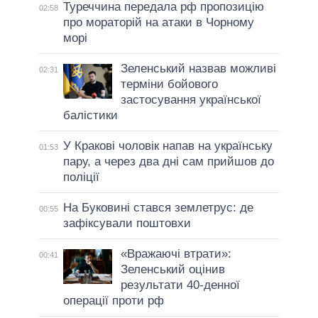
Туреччина передала рф пропозицію
02:58
про мораторій на атаки в Чорному
морі
Зеленський назвав можливі
02:31
терміни бойового
застосування української
балістики
У Кракові чоловік напав на українську
01:53
пару, а через два дні сам прийшов до
поліції
На Буковині стався землетрус: де
00:55
зафіксували поштовхи
«Вражаючі втрати»:
00:41
Зеленський оцінив
результати 40-денної
операції проти рф