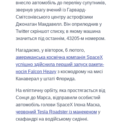
внесло автомобіль до переліку супутників,
звернув увагу вчений із Гарвард-
Смітсонівського центру астрофізики
Джонатан Макдавелл. Він оприлюднив у
Twitter скріншот списку, в якому машина
значиться під останнім, 43205-м номером.
Нагадаємо, у вівторок, 6 лютого,
американська космічна компанія SpaceX
успішно здійснила перший запуск ракети-
носія Falcon Heavy
з космодрому на мисі
Канаверал у штаті Флорида.
На еліптичну орбіту, яка простягається від
Сонця до Марса, відправили особистий
автомобіль голови SpaceX Ілона Маска,
червоний Tesla Roadster із манекеном
у
скафандрі на водійському сидінні.