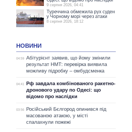
9 серпня 2026, 04:41
Туреччина обмежила рух суден
у Чорному морі через атаки
8 серпня 2026, 18:12
НОВИНИ
Абітурієнт заявив, що йому змінили
04:59
результат НМТ: перевірка виявила
можливу підробку – омбудсменка
Рф завдала комбінованого ракетно-
04:41
дронового удару по Одесі: що
відомо про наслідки
Російський Бєлгород опинився під
03:56
масованою атакою, у місті
спалахнули пожежі