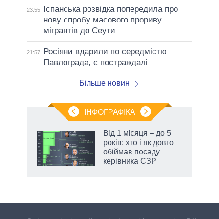
Іспанська розвідка попередила про
23:55
нову спробу масового прориву
мігрантів до Сеути
Росіяни вдарили по середмістю
21:57
Павлограда, є постраждалі
Більше новин
ІНФОГРАФІКА
 як
Від 1 місяця – до 5
и за
років: хто і як довго
обіймав посаду
2027-
керівника СЗР