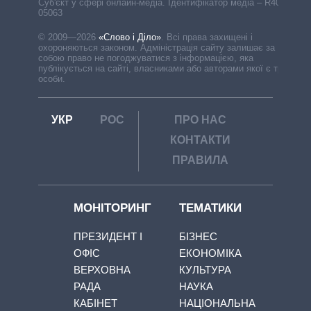
Cуб'єкт у сфері онлайн-медіа. Ідентифікатор медіа – R40-
05063
© 2009—2026
«Слово і Діло»
.
Всі права захищені і
охороняються законом. Адміністрація сайту залишає за
собою право не погоджуватися з інформацією, яка
публікується на сайті, власниками або авторами якої є треті
особи.
УКР
РОС
ПРО НАС
КОНТАКТИ
ПРАВИЛА
МОНІТОРИНГ
ТЕМАТИКИ
ПРЕЗИДЕНТ І
БІЗНЕС
ОФІС
ЕКОНОМІКА
ВЕРХОВНА
КУЛЬТУРА
РАДА
НАУКА
КАБІНЕТ
НАЦІОНАЛЬНА