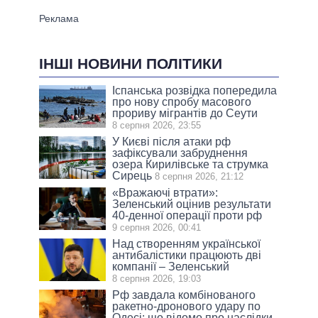
ІНШІ НОВИНИ ПОЛІТИКИ
Іспанська розвідка попередила
про нову спробу масового
прориву мігрантів до Сеути
8 серпня 2026, 23:55
У Києві після атаки рф
зафіксували забруднення
озера Кирилівське та струмка
Сирець
8 серпня 2026, 21:12
«Вражаючі втрати»:
Зеленський оцінив результати
40-денної операції проти рф
9 серпня 2026, 00:41
Над створенням української
антибалістики працюють дві
компанії – Зеленський
8 серпня 2026, 19:03
Рф завдала комбінованого
ракетно-дронового удару по
Одесі: що відомо про наслідки