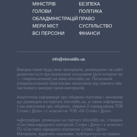
МІНІСТРІВ
БЕЗПЕКА
ГОЛОВИ
ПОЛІТИКА
ОБЛАДМІНІСТРАЦІЙ
ПРАВО
МЕРИ МІСТ
СУСПІЛЬСТВО
ВСІ ПЕРСОНИ
ФІНАНСИ
info@slovoidilo.ua
Використання будь-яких матеріалів, розміщених на сайті,
дозволяється при вказуванні посилання (для інтернет-видань
— гіперпосилання) на www.slovoidilo.ua. Посилання
(гіперпосилання) обов’язкове незалежно від повного або
часткового використання матеріалів.
Аналітична інформація про обіцянки політиків і чиновників,
що розміщені на порталі slovoidilo.ua, а також інформація про
стан виконання цих обіцянок, зібрана й опрацьована ТОВ «ІА
Слово і Діло» і є власністю ТОВ «ІА Слово і Діло».
Інфографіки, розміщені на порталі slovoidilo.ua, створені ГО
«Система народного контролю Слово і Діло» і є власністю
ГО «Система народного контролю Слово і Діло».
Матеріали, відмічені значками, публікуються на правах