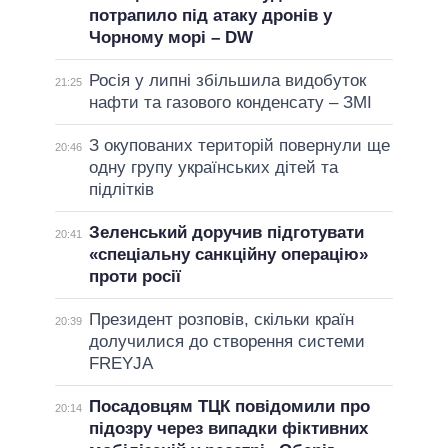
потрапило під атаку дронів у
Чорному морі – DW
Росія у липні збільшила видобуток
21:25
нафти та газового конденсату – ЗМІ
З окупованих територій повернули ще
20:46
одну групу українських дітей та
підлітків
Зеленський доручив підготувати
20:41
«спеціальну санкційну операцію»
проти росії
Президент розповів, скільки країн
20:39
долучилися до створення системи
FREYJA
Посадовцям ТЦК повідомили про
20:14
підозру через випадки фіктивних