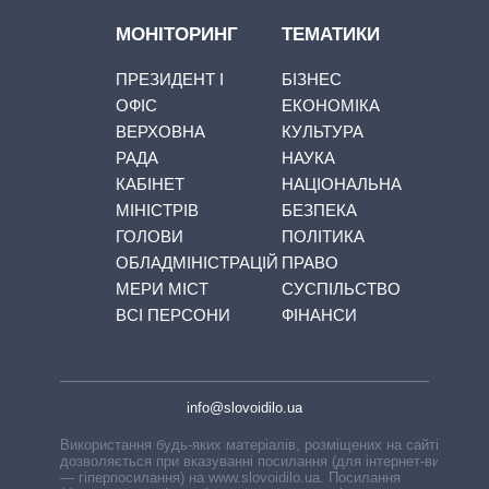
МОНІТОРИНГ
ТЕМАТИКИ
ПРЕЗИДЕНТ І
БІЗНЕС
ОФІС
ЕКОНОМІКА
ВЕРХОВНА
КУЛЬТУРА
РАДА
НАУКА
КАБІНЕТ
НАЦІОНАЛЬНА
МІНІСТРІВ
БЕЗПЕКА
ГОЛОВИ
ПОЛІТИКА
ОБЛАДМІНІСТРАЦІЙ
ПРАВО
МЕРИ МІСТ
СУСПІЛЬСТВО
ВСІ ПЕРСОНИ
ФІНАНСИ
info@slovoidilo.ua
Використання будь-яких матеріалів, розміщених на сайті,
дозволяється при вказуванні посилання (для інтернет-видань
— гіперпосилання) на www.slovoidilo.ua. Посилання