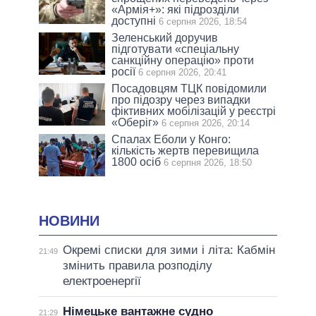
«Армія+»: які підрозділи
доступні
6 серпня 2026, 18:54
Зеленський доручив
підготувати «спеціальну
санкційну операцію» проти
росії
6 серпня 2026, 20:41
Посадовцям ТЦК повідомили
про підозру через випадки
фіктивних мобілізацій у реєстрі
«Оберіг»
6 серпня 2026, 20:14
Спалах Еболи у Конго:
кількість жертв перевищила
1800 осіб
6 серпня 2026, 18:50
НОВИНИ
Окремі списки для зими і літа: Кабмін
21:49
змінить правила розподілу
електроенергії
Німецьке вантажне судно
21:29