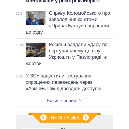
мобілізацій у реєстрі «Оберіг»
Справу Коломойського про
19:34
заволодіння коштами
«ПриватБанку» направили
до суду
Росіяни завдали удару по
19:30
сортувальному центру
Укрпошти у Павлограді, є
жертви
У ЗСУ запустили тестування
18:54
спрощених переведень через
«Армія+»: які підрозділи доступні
Більше новин
ІНФОГРАФІКА