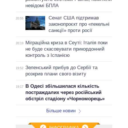
невідомі БПЛА
Сенат США підтримав
20:55
законопроєкт про «пекельні
санкції» проти росії
Міграційна криза в Сеуті: Італія поки
20:19
не буде скасовувати прикордонний
контроль з Іспанією
Зеленський прибув до Сербії та
19:52
розкрив плани свого візиту
В Одесі збільшилася кількість
19:17
постраждалих через російський
обстріл стадіону «Чорноморець»
Більше новин
ІНФОГРАФІКА