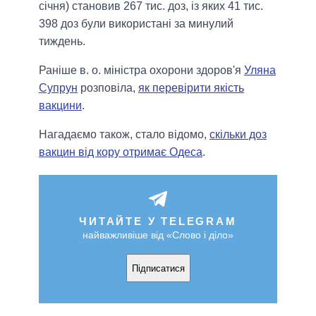
січня) становив 267 тис. доз, із яких 41 тис.
398 доз були використані за минулий
тиждень.
Раніше в. о. міністра охорони здоров'я
Уляна
Супрун
розповіла,
як перевірити якість
вакцини
.
Нагадаємо також, стало відомо,
скільки доз
вакцин від кору отримає Одеса
.
ЧИТАЙТЕ У TELEGRAM
найважливіше від «Слово і діло»
Підписатися