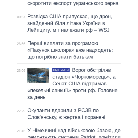
скоротити експорт українського зерна
Розвідка США припускає, що дрон,
00:57
знайдений біля літака України в
Лейпцигу, міг належати рф – WSJ
Перші виплати за програмою
23:56
«Пакунок школяра» вже надходять:
що потрібно знати батькам
Ворог обстріляв
ПІДСУМКИ
23:09
стадіон «Чорноморець», а
Сенат США підтримав
«пекельні санкції» проти рф. Головне
за день
Окупанти вдарили з РСЗВ по
22:29
Слов'янську, є жертва і поранені
У Німеччині над військовою базою, де
21:45
ремонтують системи Patriot, помітили