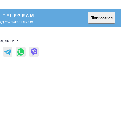
У TELEGRAM
Підписатися
ід «Слово і діло»
ділитися: