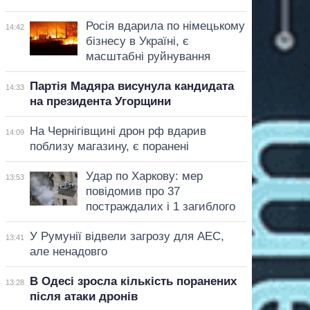
Росія вдарила по німецькому
14:42
бізнесу в Україні, є
масштабні руйнування
Партія Мадяра висунула кандидата
14:33
на президента Угорщини
На Чернігівщині дрон рф вдарив
14:09
поблизу магазину, є поранені
Удар по Харкову: мер
13:53
повідомив про 37
постраждалих і 1 загиблого
У Румунії відвели загрозу для АЕС,
13:41
але ненадовго
В Одесі зросла кількість поранених
13:28
після атаки дронів