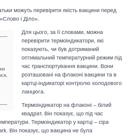
атьки можуть перевірити якість вакцини перед
«Слово і Діло».
Для цього, за її словами, можна
перевірити термоіндикатори, які
показують, чи був дотриманий
оптимальний температурний режим під
час транспортування вакцини. Вони
ано
Як за 10 років
розташовані на флаконі вакцини та в
ося,
змінилася кількість
вступників на
картці-індикаторі контролю холодового
бакалаврат,
ланцюга.
магістратуру та
аспірантуру
Термоіндикатор на флаконі – білий
квадрат. Він показує, що під час
мператури. Термоіндикатор у картці – сіра
rk. Він показує, що вакцина не була