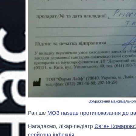
Зображення максимального р
Раніше
МОЗ назвав протипоказання до вак
Нагадаємо, лікар-педіатр
Євген Комаровс
серйозна інфекція
.