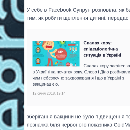
У себе в Facebook Супрун розповіла, як б
тим, як робити щеплення дитині, передає 
Спалах кору:
епідеміологічна
ситуація в Україні
Спалах кору зафіксов
в Україні на початку року. Слово і Діло розбирал
чим небезпечне захворювання і що в Україні з
вакцинацією.
12 січня 2018, 19:14
зберігання вакцини не було підвищення те
позначка біля червоного показника ColdMa