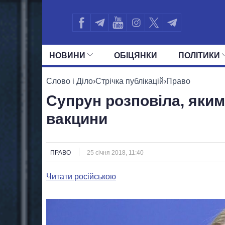
НОВИНИ
ОБIЦЯНКИ
ПОЛIТИКИ
УСІ ПОЛІТИКИ
ПРЕЗИДЕНТ І ОФ
Слово і Діло
›
Стрічка публікацій
›
Право
Супрун розповіла, яким
вакцини
ПРАВО
25 січня 2018, 11:40
Читати російською