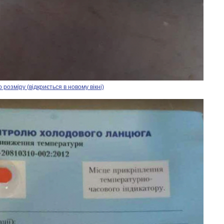
озміру (відкриється в новому вікні)