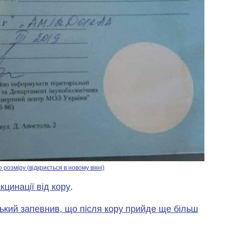
озміру (відкриється в новому вікні)
цинації від кору
.
ький запевнив, що після кору прийде ще більш