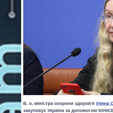
В. о. міністра охорони здоров'я
Уляна 
закуповує Україна за допомогою ЮНІСЕ