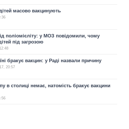
: дітей масово вакцинують
0:36
д поліомієліту: у МОЗ повідомили, чому
дітей під загрозою
12:48
їні бракує вакцин: у Раді назвали причину
17, 20:57
ипу в столиці немає, натомість бракує вакцини
8:56