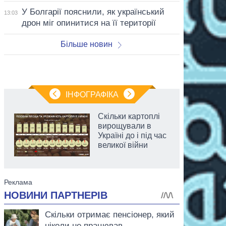
У Болгарії пояснили, як український
13:03
дрон міг опинитися на її території
Більше новин
ІНФОГРАФІКА
Скільки картоплі
вирощували в
Україні до і під час
великої війни