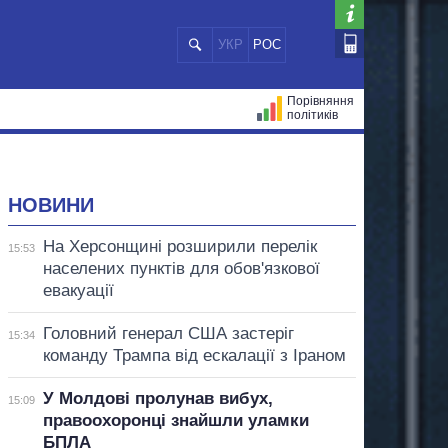
УКР
РОС
Порівняння
політиків
ЦІЙ
МЕРИ МІСТ
ВСІ ПЕРСОНИ
НОВИНИ
На Херсонщині розширили перелік
15:53
населених пунктів для обов'язкової
евакуації
Головний генерал США застеріг
15:34
команду Трампа від ескалації з Іраном
У Молдові пролунав вибух,
15:09
правоохоронці знайшли уламки
БПЛА