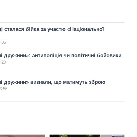
і сталася бійка за участю «Національної
7:06
і дружини»: антиполіція чи політичні бойовики
2:20
ні дружини» визнали, що матимуть зброю
3:56