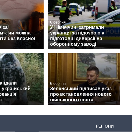
6 серпня
 за
У Німеччині затримали
м»: чи можна
українця за підозрою у
ти без власної
підготовці диверсії на
оборонному заводі
вандали
6 серпня
 український
Зеленський підписав указ
реакція
про встановлення нового
а
військового свята
РЕГІОНИ