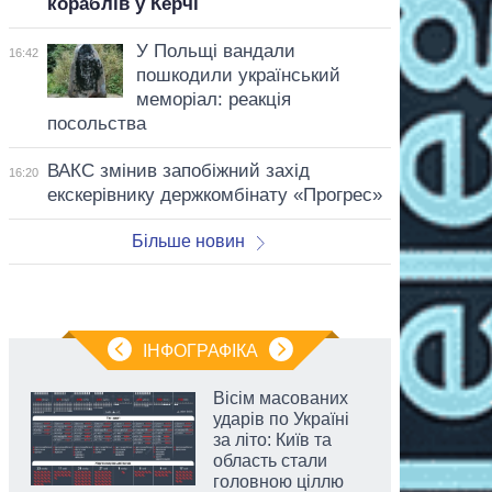
кораблів у Керчі
У Польщі вандали
16:42
пошкодили український
меморіал: реакція
посольства
ВАКС змінив запобіжний захід
16:20
екскерівнику держкомбінату «Прогрес»
Більше новин
ІНФОГРАФІКА
Вісім масованих
ударів по Україні
за літо: Київ та
область стали
головною ціллю