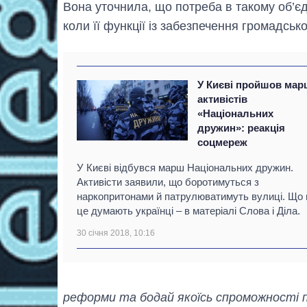
Вона уточнила, що потреба в такому об’єдн
коли її функції із забезпечення громадськ
У Києві пройшов мар
активістів
«Національних
дружин»: реакція
соцмереж
У Києві відбувся марш Національних дружин.
Активісти заявили, що боротимуться з
наркопритонами й патрулюватимуть вулиці. Що 
це думають українці – в матеріалі Слова і Діла.
30 січня 2018, 10:16
реформи та бодай якоїсь спроможності по