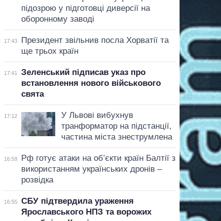
підозрою у підготовці диверсії на
оборонному заводі
Президент звільнив посла Хорватії та
17:43
ще трьох країн
Зеленський підписав указ про
17:41
встановлення нового військового
свята
У Львові вибухнув
17:12
транформатор на підстанції,
частина міста знеструмлена
Рф готує атаки на об’єкти країн Балтії з
16:59
використанням українських дронів –
розвідка
СБУ підтвердила ураження
16:55
Ярославського НПЗ та ворожих