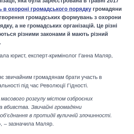
ізації, яка була зареєстрована в травні 2017
ь в охороні громадського порядку
громадяни
творення громадських формувань з охорони
дку, а не громадських організацій. Це різні
юються різними законами й мають різний
.
сала юрист, експерт-кримінолог Ганна Маляр,
яє звичайним громадянам брати участь в
льності під час Революції Гідності.
 масового розгулу містом озброєних
а вбивства. Звичайні громадяни
’єднання в протидії вуличній злочинності.
,
– зазначила Маляр.