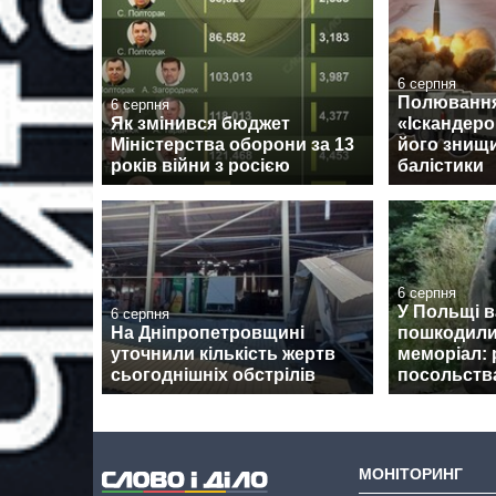
6 серпня
Полювання
6 серпня
Як змінився бюджет
«Іскандеро
Міністерства оборони за 13
його знищи
років війни з росією
балістики
6 серпня
У Польщі 
6 серпня
На Дніпропетровщині
пошкодили
уточнили кількість жертв
меморіал: 
сьогоднішніх обстрілів
посольств
МОНІТОРИНГ