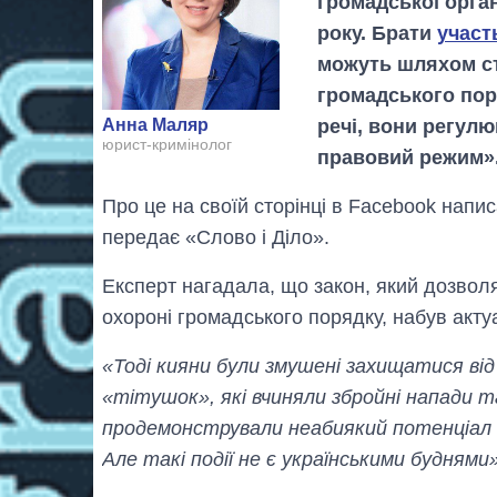
громадської орган
року. Брати
участ
можуть шляхом с
громадського поря
речі, вони регул
Анна Маляр
юрист-кримінолог
правовий режим»
Про це на своїй сторінці в Facebook напи
передає «Слово і Діло».
Експерт нагадала, що закон, який дозвол
охороні громадського порядку, набув актуа
«Тоді кияни були змушені захищатися від
«тітушок», які вчиняли збройні напади т
продемонстрували неабиякий потенціал об
Але такі події не є українськими буднями»