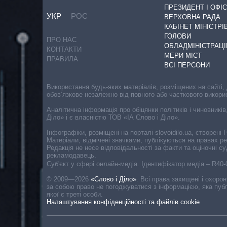
ПРЕЗИДЕНТ І ОФІС
УКР
РОС
ВЕРХОВНА РАДА
КАБІНЕТ МІНІСТРІ
ГОЛОВИ
ПРО НАС
ОБЛАДМІНІСТРАЦІ
КОНТАКТИ
МЕРИ МІСТ
ПРАВИЛА
ВСІ ПЕРСОНИ
Використання будь-яких матеріалів, розміщених на сайті,
обов’язкове незалежно від повного або часткового викори
Аналітична інформація про обіцянки політиків і чиновників
Діло» і є власністю ТОВ «ІА Слово і Діло».
Інфографіки, розміщені на порталі slovoidilo.ua, створен
Матеріали, відмічені значками, публікуються на правах р
Редакція не несе відповідальності за факти та оціночні 
рекламодавець.
Cуб'єкт у сфері онлайн-медіа. Ідентифікатор медіа – R40
© 2009—2026
«Слово і Діло»
.
Всі права захищені і охоро
за собою право не погоджуватися з інформацією, яка публ
якої є треті особи.
Налаштування конфіденційності та файлів cookie