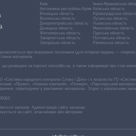
Київ
Івано-Франківська обл
Автономна республіка Крим
Київська область
Вінницька область
Кіровоградська област
В
Волинська область
Луганська область
Дніпропетровська область
Львівська область
Й
Донецька область
Миколаївська область
Житомирська область
Одеська область
Закарпатська область
Полтавська область
Запорізька область
Рівненська область
 дозволяється при вказуванні посилання (для інтернет-видань — гіперпоси
стання матеріалів.
, що розміщені на порталі slovoidilo.ua, а також інформація про стан вик
і ГО «Система народного контролю Слово і Діло» і є власністю ГО «Систе
еклами: «Промо», «Новини компаній», «Позиція», «Партнерський матеріал
судження, оприлюднені у рекламних матеріалах. Згідно з українським зак
-05063
няються законом. Адміністрація сайту залишає
ікується на сайті, власниками або авторами