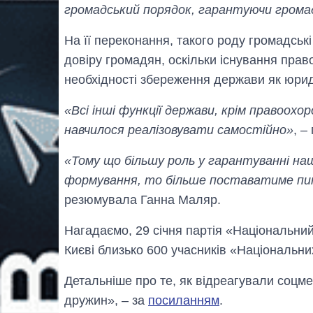
громадський порядок, гарантуючи грома
На її переконання, такого роду громадськ
довіру громадян, оскільки існування прав
необхідності збереження держави як юрид
«Всі інші функції держави, крім правоохо
навчилося реалізовувати самостійно»
, –
«Тому що більшу роль у гарантуванні на
формування, то більше поставатиме пи
резюмувала Ганна Маляр.
Нагадаємо, 29 січня партія «Національни
Києві близько 600 учасників «Національни
Детальніше про те, як відреагували соцме
дружин», – за
посиланням
.