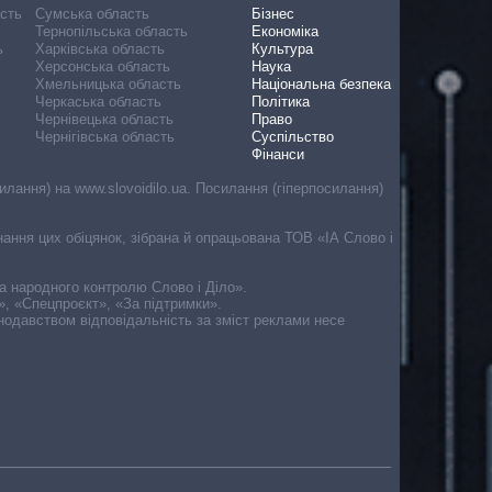
асть
Сумська область
Бізнес
Тернопільська область
Економіка
ь
Харківська область
Культура
Херсонська область
Наука
Хмельницька область
Національна безпека
Черкаська область
Політика
Чернівецька область
Право
Чернігівська область
Суспільство
Фінанси
лання) на www.slovoidilo.ua. Посилання (гіперпосилання)
онання цих обіцянок, зібрана й опрацьована ТОВ «ІА Слово і
ма народного контролю Слово і Діло».
», «Спецпроєкт», «За підтримки».
онодавством відповідальність за зміст реклами несе