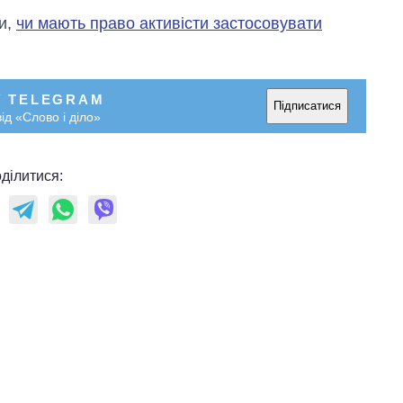
ли,
чи мають право активісти застосовувати
У TELEGRAM
Підписатися
ід «Слово і діло»
ділитися: