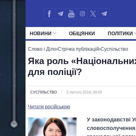
НОВИНИ
ОБIЦЯНКИ
ПОЛIТИКИ
УСІ ПОЛІТИКИ
ПРЕЗИДЕНТ І ОФ
Слово і Діло
›
Стрічка публікацій
›
Суспільство
Яка роль «Національни
для поліції?
СУСПІЛЬСТВО
2 лютого 2018, 08:00
Читати російською
У законодавстві У
словосполучення,