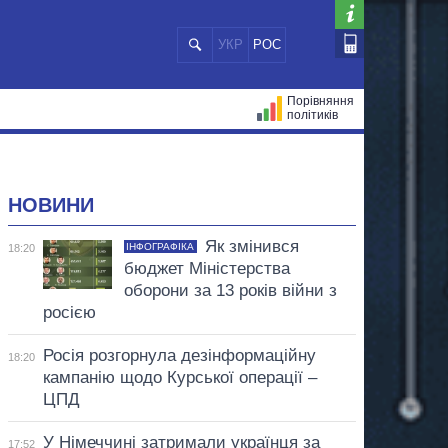
УКР
РОС
Порівняння
політиків
ЦІЙ
МЕРИ МІСТ
ВСІ ПЕРСОНИ
НОВИНИ
Як змінився
ІНФОГРАФІКА
18:20
бюджет Міністерства
оборони за 13 років війни з
росією
Росія розгорнула дезінформаційну
18:20
кампанію щодо Курської операції –
ЦПД
У Німеччині затримали українця за
17:52