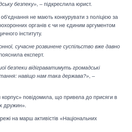
дську безпеку»
, – підкреслила юрист.
і об’єднання не мають конкурувати з поліцією за
оохоронних органів є чи не єдиним аргументом
ичного інституту.
ронної, сучасне розвинене суспільство вже давно
 пояснила експерт.
шої безпеки відіграватимуть громадські
тання: навіщо нам така держава?»
, –
й корпус» повідомила, що привела до присяги в
х дружин».
режі на марш активістів «Національних