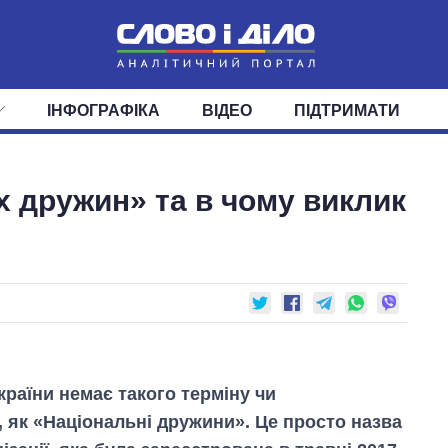
ІНФОГРАФІКА
ВІДЕО
ПІДТРИМАТИ
ІС
СТРІЧКА
ВЕРХОВНА РАДА
ПОДІЇ
СТАТТІ
КАБІНЕТ МІНІСТРІВ
ДУМКИ
ОГЛЯДИ
ГОЛОВИ ОБЛАДМІНІСТРА
ДАЙДЖЕСТИ
х дружин» та в чому виклик
ПОЛІТИКА
ДЕПУТАТИ
ЕКОНОМІКА
КОМІТЕТИ
СУСПІЛЬСТВО
ФРАКЦІЇ
ОКРУГИ
СВІТ
країни немає такого терміну чи
 як «Національні дружини». Це просто назва