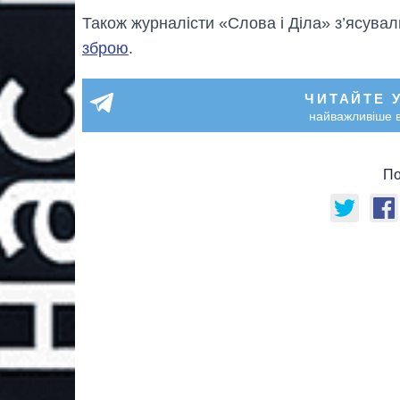
Також журналісти «Слова і Діла» з’ясува
зброю
.
ЧИТАЙТЕ 
найважливіше в
По