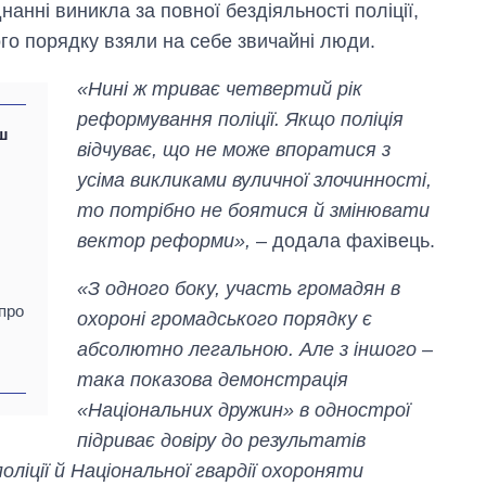
анні виникла за повної бездіяльності поліції,
ого порядку взяли на себе звичайні люди.
«Нині ж триває четвертий рік
реформування поліції. Якщо поліція
ш
відчуває, що не може впоратися з
усіма викликами вуличної злочинності,
то потрібно не боятися й змінювати
вектор реформи»,
– додала фахівець.
«З одного боку, участь громадян в
про
охороні громадського порядку є
абсолютно легальною. Але з іншого –
така показова демонстрація
Скільки картоплі
«Національних дружин» в однострої
вирощували в
Україні до і під час
підриває довіру до результатів
великої війни
ліції й Національної гвардії охороняти