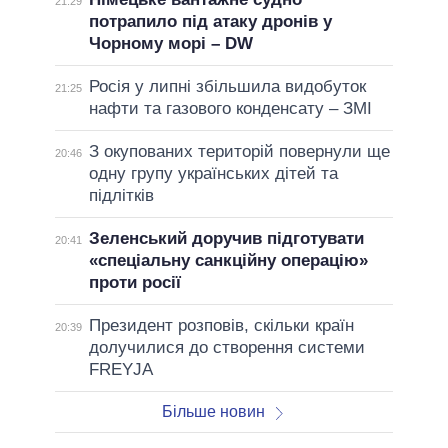
21:29
потрапило під атаку дронів у
Чорному морі – DW
Росія у липні збільшила видобуток
21:25
нафти та газового конденсату – ЗМІ
З окупованих територій повернули ще
20:46
одну групу українських дітей та
підлітків
Зеленський доручив підготувати
20:41
«спеціальну санкційну операцію»
проти росії
Президент розповів, скільки країн
20:39
долучилися до створення системи
FREYJA
Більше новин