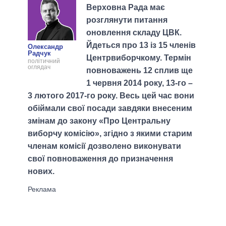
Верховна Рада має
розглянути питання
оновлення складу ЦВК.
Йдеться про 13 із 15 членів
Олександр
Радчук
Центрвиборчкому. Термін
політичний
оглядач
повноважень 12 сплив ще
1 червня 2014 року, 13-го –
3 лютого 2017-го року. Весь цей час вони
обіймали свої посади завдяки внесеним
змінам до закону «Про Центральну
виборчу комісію», згідно з якими старим
членам комісії дозволено виконувати
свої повноваження до призначення
нових.