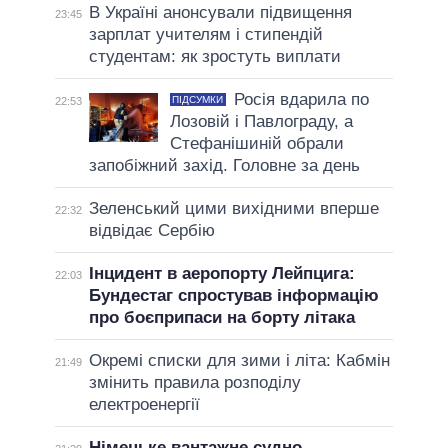
В Україні анонсували підвищення
23:45
зарплат учителям і стипендій
студентам: як зростуть виплати
Росія вдарила по
ПІДСУМКИ
22:53
Лозовій і Павлограду, а
Стефанішиній обрали
запобіжний захід. Головне за день
Зеленський цими вихідними вперше
22:32
відвідає Сербію
Інцидент в аеропорту Лейпцига:
22:03
Бундестаг спростував інформацію
про боєприпаси на борту літака
Окремі списки для зими і літа: Кабмін
21:49
змінить правила розподілу
електроенергії
Німецьке вантажне судно