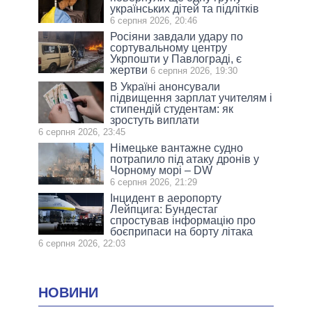
українських дітей та підлітків
6 серпня 2026, 20:46
Росіяни завдали удару по
сортувальному центру
Укрпошти у Павлограді, є
жертви
6 серпня 2026, 19:30
В Україні анонсували
підвищення зарплат учителям і
стипендій студентам: як
зростуть виплати
6 серпня 2026, 23:45
Німецьке вантажне судно
потрапило під атаку дронів у
Чорному морі – DW
6 серпня 2026, 21:29
Інцидент в аеропорту
Лейпцига: Бундестаг
спростував інформацію про
боєприпаси на борту літака
6 серпня 2026, 22:03
НОВИНИ