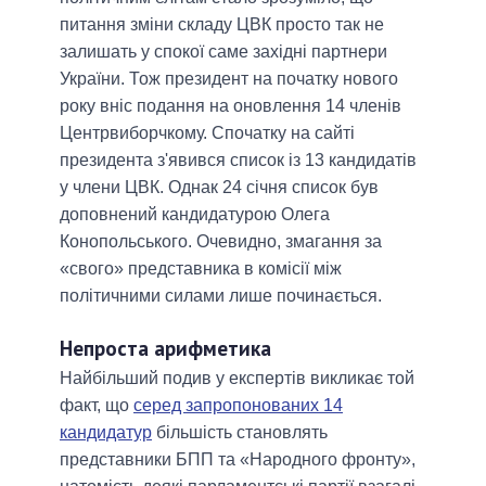
питання зміни складу ЦВК просто так не
залишать у спокої саме західні партнери
України. Тож президент на початку нового
року вніс подання на оновлення 14 членів
Центрвиборчкому. Спочатку на сайті
президента з'явився список із 13 кандидатів
у члени ЦВК. Однак 24 січня список був
доповнений кандидатурою Олега
Конопольського. Очевидно, змагання за
«свого» представника в комісії між
політичними силами лише починається.
Непроста арифметика
Найбільший подив у експертів викликає той
факт, що
серед запропонованих 14
кандидатур
більшість становлять
представники БПП та «Народного фронту»,