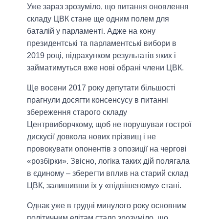
Уже зараз зрозуміло, що питання оновлення
складу ЦВК стане ще одним полем для
баталій у парламенті. Адже на кону
президентські та парламентські вибори в
2019 році, підрахунком результатів яких і
займатимуться вже нові обрані члени ЦВК.
Ще восени 2017 року депутати більшості
прагнули досягти консенсусу в питанні
збереження старого складу
Центрвиборчкому, щоб не порушуваи гострої
дискусії довкола нових прізвищ і не
провокувати опонентів з опозиції на чергові
«розбірки». Звісно, логіка таких дій полягала
в єдиному – зберегти вплив на старий склад
ЦВК, залишивши їх у «підвішеному» стані.
Однак уже в грудні минулого року основним
політичним елітам стало зрозуміло, що