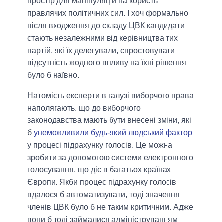
простір для маніпуляцій на користь
правлячих політичних сил. І хоч формально
після входження до складу ЦВК кандидати
стають незалежними від керівництва тих
партій, які їх делегували, спростовувати
відсутність жодного впливу на їхні рішення
було б наївно.
Натомість експерти в галузі виборчого права
наполягають, що до виборчого
законодавства мають бути внесені зміни, які
б
унеможливили будь-який людський фактор
у процесі підрахунку голосів. Це можна
зробити за допомогою системи електронного
голосування, що діє в багатьох країнах
Європи. Якби процес підрахунку голосів
вдалося б автоматизувати, тоді значення
членів ЦВК було б не таким критичним. Адже
вони б тоді займалися адмініструванням