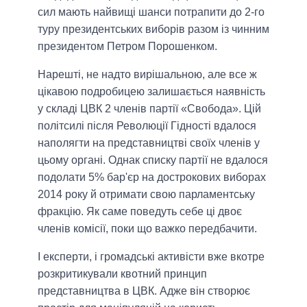
сил мають найвищі шанси потрапити до 2-го
туру президентських виборів разом із чинним
президентом Петром Порошенком.
Нарешті, не надто вирішальною, але все ж
цікавою подробицею залишається наявність
у складі ЦВК 2 членів партії «Свобода». Цій
політсилі після Революції Гідності вдалося
наполягти на представництві своїх членів у
цьому органі. Однак списку партії не вдалося
подолати 5% бар'єр на дострокових виборах
2014 року й отримати свою парламентську
фракцію. Як саме поведуть себе ці двоє
членів комісії, поки що важко передбачити.
І експерти, і громадські активісти вже вкотре
розкритикували квотний принцип
представництва в ЦВК. Адже він створює