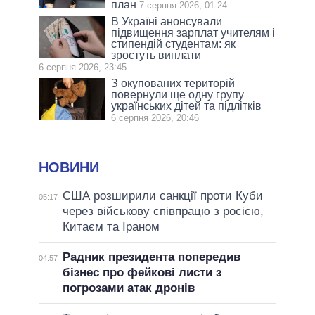
план
7 серпня 2026, 01:24
В Україні анонсували
підвищення зарплат учителям і
стипендій студентам: як
зростуть виплати
6 серпня 2026, 23:45
З окупованих територій
повернули ще одну групу
українських дітей та підлітків
6 серпня 2026, 20:46
НОВИНИ
США розширили санкції проти Куби
05:17
через військову співпрацю з росією,
Китаєм та Іраном
Радник президента попередив
04:57
бізнес про фейкові листи з
погрозами атак дронів