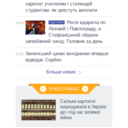
зарплат учителям і стипендій
студентам: як зростуть виплати
Росія вдарила по
ПІДСУМКИ
22:53
Лозовій і Павлограду, а
Стефанішиній обрали
запобіжний захід. Головне за день
Зеленський цими вихідними вперше
22:32
відвідає Сербію
Більше новин
ІНФОГРАФІКА
Скільки картоплі
ть
вирощували в Україні
до і під час великої
війни