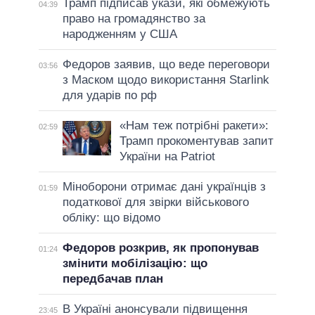
Трамп підписав укази, які обмежують
04:39
право на громадянство за
народженням у США
Федоров заявив, що веде переговори
03:56
з Маском щодо використання Starlink
для ударів по рф
«Нам теж потрібні ракети»:
02:59
Трамп прокоментував запит
України на Patriot
Міноборони отримає дані українців з
01:59
податкової для звірки військового
обліку: що відомо
Федоров розкрив, як пропонував
01:24
змінити мобілізацію: що
передбачав план
В Україні анонсували підвищення
23:45