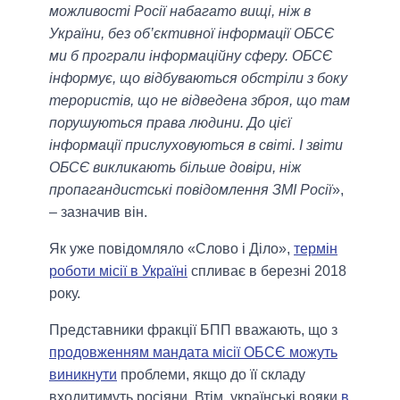
можливості Росії набагато вищі, ніж в
України, без об’єктивної інформації ОБСЄ
ми б програли інформаційну сферу. ОБСЄ
інформує, що відбуваються обстріли з боку
терористів, що не відведена зброя, що там
порушуються права людини. До цієї
інформації прислуховуються в світі. І звіти
ОБСЄ викликають більше довіри, ніж
пропагандистські повідомлення ЗМІ Росії
»,
– зазначив він.
Як уже повідомляло «Слово і Діло»,
термін
роботи місії в Україні
спливає в березні 2018
року.
Представники фракції БПП вважають, що з
продовженням мандата місії ОБСЄ можуть
виникнути
проблеми, якщо до її складу
входитимуть росіяни. Втім, українські вояки
в