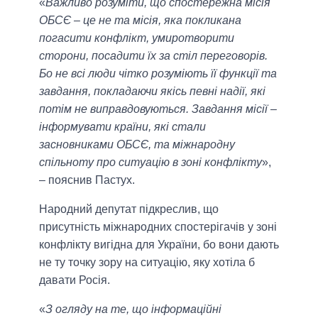
«
Важливо розуміти, що спостережна місія
ОБСЄ – це не та місія, яка покликана
погасити конфлікт, умиротворити
сторони, посадити їх за стіл переговорів.
Бо не всі люди чітко розуміють її функції та
завдання, покладаючи якісь певні надії, які
потім не виправдовуються. Завдання місії –
інформувати країни, які стали
засновниками ОБСЄ, та міжнародну
спільноту про ситуацію в зоні конфлікту
»,
– пояснив Пастух.
Народний депутат підкреслив, що
присутність міжнародних спостерігачів у зоні
конфлікту вигідна для України, бо вони дають
не ту точку зору на ситуацію, яку хотіла б
давати Росія.
«
З огляду на те, що інформаційні