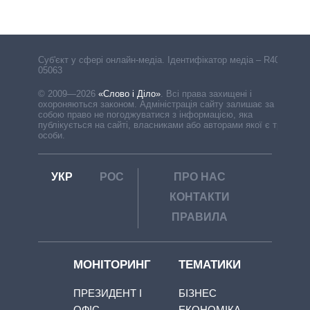
Cуб'єкт у сфері онлайн-медіа. Ідентифікатор медіа – R40-
05063
© 2009—2026
«Слово і Діло»
.
Всі права захищені і
охороняються законом. Адміністрація сайту залишає за
собою право не погоджуватися з інформацією, яка
публікується на сайті, власниками або авторами якої є треті
особи.
УКР
РОС
ПРО НАС
КОНТАКТИ
ПРАВИЛА
МОНІТОРИНГ
ТЕМАТИКИ
ПРЕЗИДЕНТ І
БІЗНЕС
ОФІС
ЕКОНОМІКА