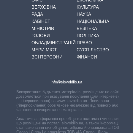
ВЕРХОВНА
КУЛЬТУРА
РАДА
НАУКА
КАБІНЕТ
НАЦІОНАЛЬНА
МІНІСТРІВ
БЕЗПЕКА
ГОЛОВИ
ПОЛІТИКА
ОБЛАДМІНІСТРАЦІЙ
ПРАВО
МЕРИ МІСТ
СУСПІЛЬСТВО
ВСІ ПЕРСОНИ
ФІНАНСИ
info@slovoidilo.ua
Використання будь-яких матеріалів, розміщених на сайті,
дозволяється при вказуванні посилання (для інтернет-видань
— гіперпосилання) на www.slovoidilo.ua. Посилання
(гіперпосилання) обов’язкове незалежно від повного або
часткового використання матеріалів.
Аналітична інформація про обіцянки політиків і чиновників,
що розміщені на порталі slovoidilo.ua, а також інформація про
стан виконання цих обіцянок, зібрана й опрацьована ТОВ «ІА
Слово і Діло» і є власністю ТОВ «ІА Слово і Діло».