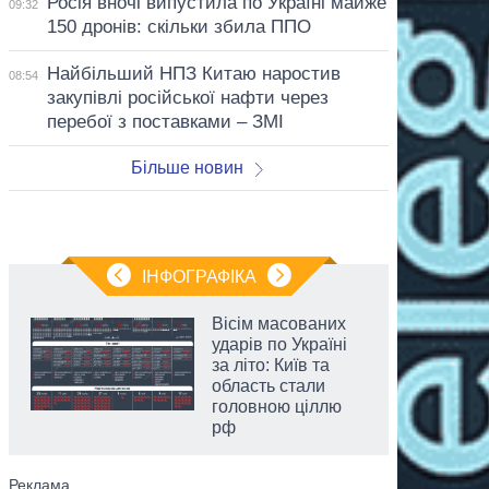
Росія вночі випустила по Україні майже
09:32
150 дронів: скільки збила ППО
Найбільший НПЗ Китаю наростив
08:54
закупівлі російської нафти через
перебої з поставками – ЗМІ
Більше новин
ІНФОГРАФІКА
Вісім масованих
ударів по Україні
за літо: Київ та
область стали
головною ціллю
рф