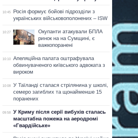
Росія формує бойові підрозділи з
10:45
українських військовополонених – ISW
Окупанти атакували БПЛА
10:27
ринок на на Сумщині, є
важкопоранені
Апеляційна палата оштрафувала
10:10
обвинуваченого київського адвоката з
вироком
У Таїланді сталася стрілянина у школі,
10:08
семеро загиблих та щонайменше 15
поранених
У Криму після серії вибухів сталась
09:58
масштабна пожежа на аеродромі
«Гвардійське»