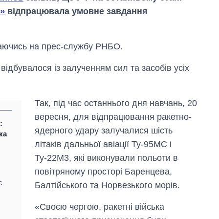
7»
відпрацювала умовне завдання
лаючись на прес-службу РНБО.
ідбувалося із залученням сил та засобів усіх
Так, під час останнього дня навчань, 20
вересня, для відпрацювання ракетно-
:
ядерного удару залучалися шість
ка
літаків дальньої авіації Ту-95МС і
Як зросли тарифи
на холодну воду у
Ту-22М3, які виконували польоти в
містах України на
повітряному просторі Баренцева,
початок серпня
є
Балтійського та Норвезького морів.
«Своєю чергою, ракетні війська