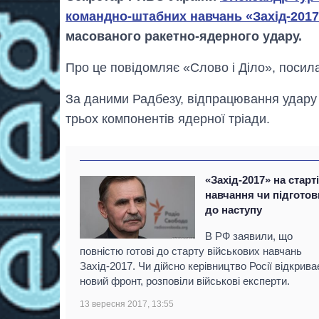
командно-штабних навчань «Захід-201
масованого ракетно-ядерного удару.
Про це повідомляє «Слово і Діло», поси
За даними Радбезу, відпрацювання удару в
трьох компонентів ядерної тріади.
«Захід-2017» на старті
навчання чи підготов
до наступу
В РФ заявили, що
повністю готові до старту військових навчань
Захід-2017. Чи дійсно керівництво Росії відкрива
новий фронт, розповіли військові експерти.
13 вересня 2017, 13:55