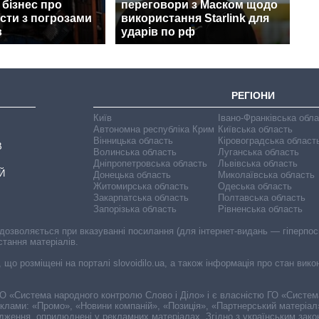
бізнес про
переговори з Маском щодо
сти з погрозами
використання Starlink для
в
ударів по рф
РЕГІОНИ
Київ
Івано-Франківська обл
Автономна республіка Крим
Київська область
Вінницька область
Кіровоградська област
В
Волинська область
Луганська область
Дніпропетровська область
Львівська область
Й
Донецька область
Миколаївська область
Житомирська область
Одеська область
Закарпатська область
Полтавська область
Запорізька область
Рівненська область
 дозволяється при вказуванні посилання (для інтернет-видань — гіперпоси
стання матеріалів.
, що розміщені на порталі slovoidilo.ua, а також інформація про стан вик
і ГО «Система народного контролю Слово і Діло» і є власністю ГО «Систе
еклами: «Промо», «Новини компаній», «Позиція», «Партнерський матеріал
судження, оприлюднені у рекламних матеріалах. Згідно з українським зак