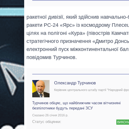
ракетної дивізії, який здійснив навчально
ракети РС-24 «Ярс» із космодрому Плесец
цілях на полігоні «Кура» (півострів Камч
стратегічного призначення «Дмитро Донсь
електронний пуск міжконтинентальної балі
повідомив Турчинов.
Олександр Турчинов
Керівник центрального штабу партії "Народний фр
Турчинов обіцяє, що найближчим часом вітчизняні
безпілотники будуть передані ЗСУ
Сказано 26 січня 2016 р.
Статус обіцянки:
ВИКОН