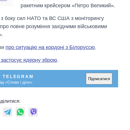
ракетним крейсером «Петро Великий».
 з боку сил НАТО та ВС США з моніторингу
 «про повне розуміння західними військовими
».
ли
про ситуацію на кордоні з Білоруссю
.
застосує ядерну зброю
.
У TELEGRAM
Підписатися
ід «Слово і діло»
ділитися: