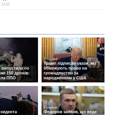
 13:52
7 серпня
Трамп підписав укази, які
і випустила по
обмежують право на
йже 150 дронів:
громадянство за
ила ППО
народженням у США
7 серпня
езидента
Федоров заявив, що веде