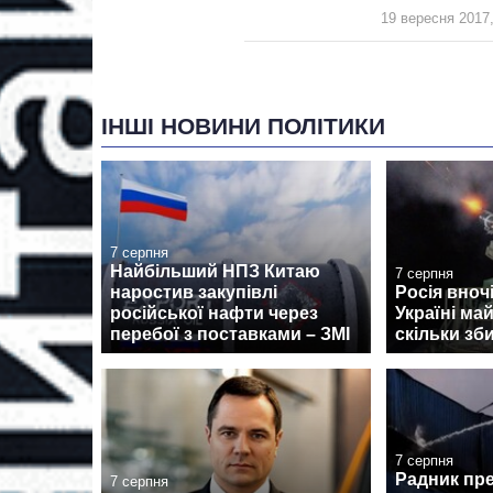
19 вересня 2017,
ІНШІ НОВИНИ ПОЛІТИКИ
7 серпня
Найбільший НПЗ Китаю
7 серпня
наростив закупівлі
Росія вноч
російської нафти через
Україні ма
перебої з поставками – ЗМІ
скільки зб
7 серпня
Радник пр
7 серпня