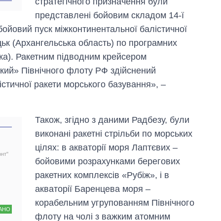
стратегічного призначення були
представлені бойовим складом 14-ї
-бойовий пуск міжконтинентальної балістичної
ьк (Архангельська область) по програмних
атка). Ракетним підводним крейсером
кий» Північного флоту РФ здійснений
стичної ракети морського базування», –
Також, згідно з даними Радбезу, були
виконані ракетні стрільби по морських
цілях: в акваторії моря Лаптєвих –
онт"
бойовими розрахунками берегових
ракетних комплексів «Рубіж», і в
акваторії Баренцева моря –
корабельним угрупованням Північного
АНО
флоту на чолі з важким атомним