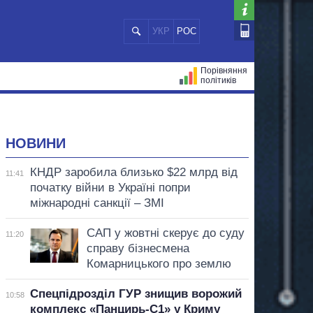
УКР
РОС
Порівняння
політиків
ЦІЙ
МЕРИ МІСТ
ВСІ ПЕРСОНИ
НОВИНИ
КНДР заробила близько $22 млрд від
11:41
початку війни в Україні попри
міжнародні санкції – ЗМІ
САП у жовтні скерує до суду
11:20
справу бізнесмена
Комарницького про землю
Спецпідрозділ ГУР знищив ворожий
10:58
комплекс «Панцирь-С1» у Криму