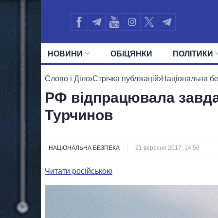
НОВИНИ
ОБIЦЯНКИ
ПОЛIТИКИ
УСІ ПОЛІТИКИ
ПРЕЗИДЕНТ І ОФ
Слово і Діло
›
Стрічка публікацій
›
Національна б
РФ відпрацювала завда
Турчинов
НАЦІОНАЛЬНА БЕЗПЕКА
21 вересня 2017, 14:50
Читати російською