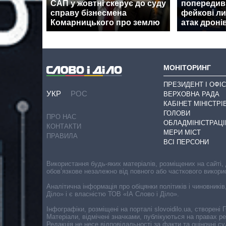
САП у жовтні скерує до суду
попередив 
справу бізнесмена
фейкові ли
Комарницького про землю
атак дроні
МОНІТОРИНГ
ПРЕЗИДЕНТ І ОФІС
УКР
РОС
ВЕРХОВНА РАДА
КАБІНЕТ МІНІСТРІ
ГОЛОВИ
ПРО НАС
ОБЛАДМІНІСТРАЦІ
КОНТАКТИ
МЕРИ МІСТ
ПРАВИЛА
ВСІ ПЕРСОНИ
Використання будь-яких матеріалів, розміщених на сайті,
обов’язкове незалежно від повного або часткового викори
Аналітична інформація про обіцянки політиків і чиновників
Діло» і є власністю ТОВ «ІА Слово і Діло».
Інфографіки, розміщені на порталі slovoidilo.ua, створен
Матеріали, відмічені значками, публікуються на правах р
Редакція не несе відповідальності за факти та оціночні 