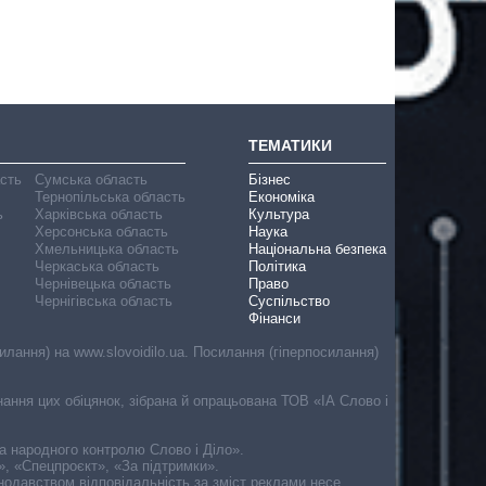
ТЕМАТИКИ
асть
Сумська область
Бізнес
Тернопільська область
Економіка
ь
Харківська область
Культура
Херсонська область
Наука
Хмельницька область
Національна безпека
Черкаська область
Політика
Чернівецька область
Право
Чернігівська область
Суспільство
Фінанси
лання) на www.slovoidilo.ua. Посилання (гіперпосилання)
онання цих обіцянок, зібрана й опрацьована ТОВ «ІА Слово і
ма народного контролю Слово і Діло».
», «Спецпроєкт», «За підтримки».
онодавством відповідальність за зміст реклами несе