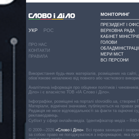
МОНІТОРИНГ
ПРЕЗИДЕНТ І ОФІС
УКР
РОС
ВЕРХОВНА РАДА
КАБІНЕТ МІНІСТРІ
ГОЛОВИ
ПРО НАС
ОБЛАДМІНІСТРАЦІ
КОНТАКТИ
МЕРИ МІСТ
ПРАВИЛА
ВСІ ПЕРСОНИ
Використання будь-яких матеріалів, розміщених на сайті,
обов’язкове незалежно від повного або часткового викори
Аналітична інформація про обіцянки політиків і чиновників
Діло» і є власністю ТОВ «ІА Слово і Діло».
Інфографіки, розміщені на порталі slovoidilo.ua, створен
Матеріали, відмічені значками, публікуються на правах р
Редакція не несе відповідальності за факти та оціночні 
рекламодавець.
Cуб'єкт у сфері онлайн-медіа. Ідентифікатор медіа – R40
© 2009—2026
«Слово і Діло»
.
Всі права захищені і охоро
за собою право не погоджуватися з інформацією, яка публ