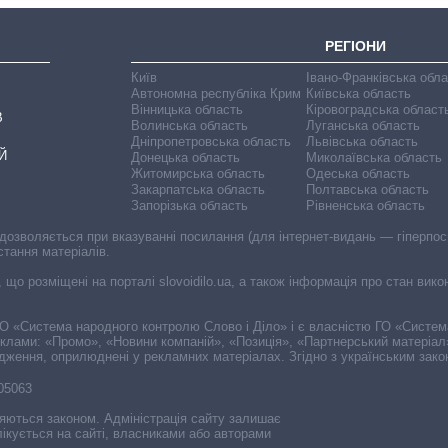
РЕГІОНИ
Київ
Івано-Франківська обл
Автономна республіка Крим
Київська область
Вінницька область
Кіровоградська област
В
Волинська область
Луганська область
Дніпропетровська область
Львівська область
Й
Донецька область
Миколаївська область
Житомирська область
Одеська область
Закарпатська область
Полтавська область
Запорізька область
Рівненська область
 дозволяється при вказуванні посилання (для інтернет-видань — гіперпоси
стання матеріалів.
, що розміщені на порталі slovoidilo.ua, а також інформація про стан вик
і ГО «Система народного контролю Слово і Діло» і є власністю ГО «Систе
еклами: «Промо», «Новини компаній», «Позиція», «Партнерський матеріал
судження, оприлюднені у рекламних матеріалах. Згідно з українським зак
-05063
няються законом. Адміністрація сайту залишає
ікується на сайті, власниками або авторами