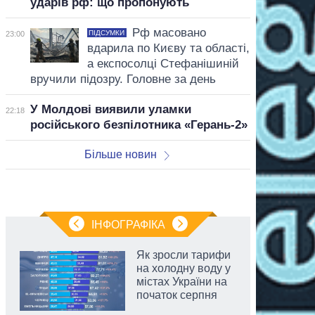
ударів рф: що пропонують
Рф масовано
ПІДСУМКИ
23:00
вдарила по Києву та області,
а експосолці Стефанішиній
вручили підозру. Головне за день
У Молдові виявили уламки
22:18
російського безпілотника «Герань-2»
Більше новин
ІНФОГРАФІКА
Як зросли тарифи
на холодну воду у
містах України на
початок серпня