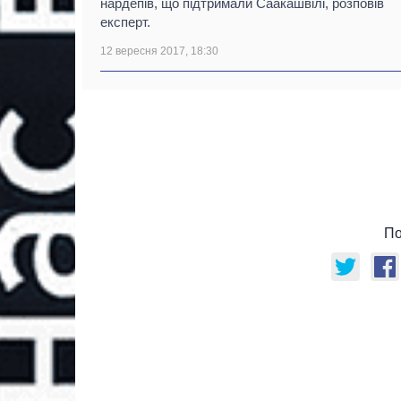
нардепів, що підтримали Саакашвілі, розповів
експерт.
12 вересня 2017, 18:30
По