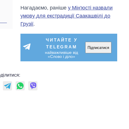
Нагадаємо, раніше
у Мін'юсті назвали
умову для екстрадиції Саакашвілі до
Грузії
.
ЧИТАЙТЕ У
TELEGRAM
Підписатися
найважливіше від
«Слово і діло»
ділитися: