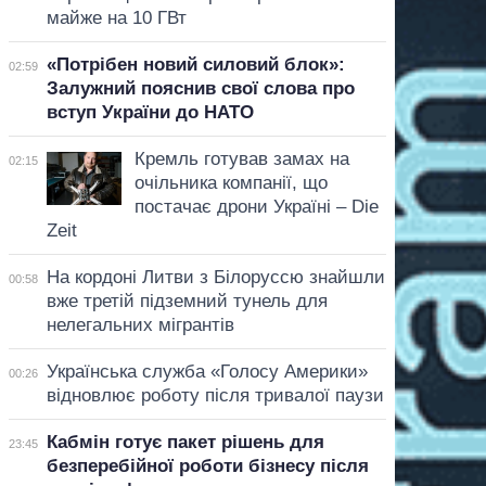
майже на 10 ГВт
«Потрібен новий силовий блок»:
02:59
Залужний пояснив свої слова про
вступ України до НАТО
Кремль готував замах на
02:15
очільника компанії, що
постачає дрони Україні – Die
Zeit
На кордоні Литви з Білоруссю знайшли
00:58
вже третій підземний тунель для
нелегальних мігрантів
Українська служба «Голосу Америки»
00:26
відновлює роботу після тривалої паузи
Кабмін готує пакет рішень для
23:45
безперебійної роботи бізнесу після