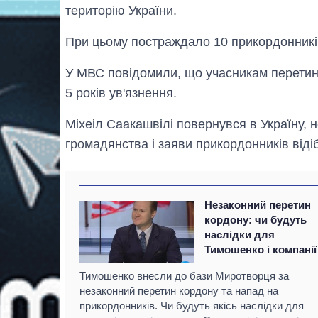
територію України.
При цьому постраждало 10 прикордонників
У МВС повідомили, що учасникам перетину
5 років ув'язнення.
Міхеіл Саакашвілі повернувся в Україну,
громадянства і заяви прикордонників віді
Незаконний перетин
кордону: чи будуть
наслідки для
Тимошенко і компанії
Тимошенко внесли до бази Миротворця за
незаконний перетин кордону та напад на
прикордонників. Чи будуть якісь наслідки для