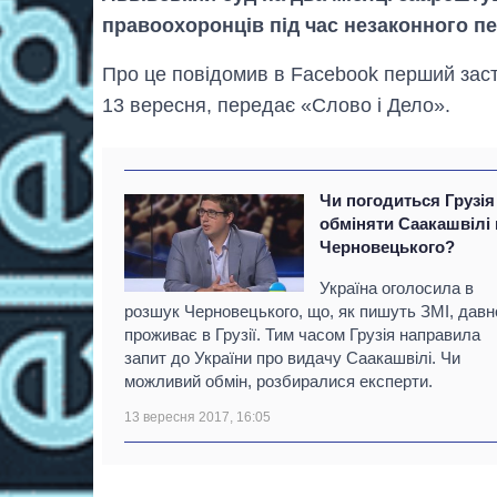
правоохоронців під час незаконного пе
Про це повідомив в Faceboоk перший засту
13 вересня, передає «Слово і Дело».
Чи погодиться Грузія
обміняти Саакашвілі 
Черновецького?
Україна оголосила в
розшук Черновецького, що, як пишуть ЗМІ, давн
проживає в Грузії. Тим часом Грузія направила
запит до України про видачу Саакашвілі. Чи
можливий обмін, розбиралися експерти.
13 вересня 2017, 16:05