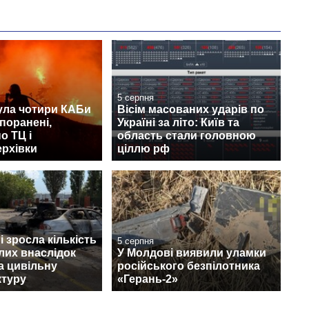
5 серпня
ула чотири КАБи
Вісім масованих ударів по
 поранені,
Україні за літо: Київ та
о ТЦ і
область стали головною
ерхівки
ціллю рф
 зросла кількість
5 серпня
лих внаслідок
У Молдові виявили уламки
а цивільну
російського безпілотника
ктуру
«Герань-2»