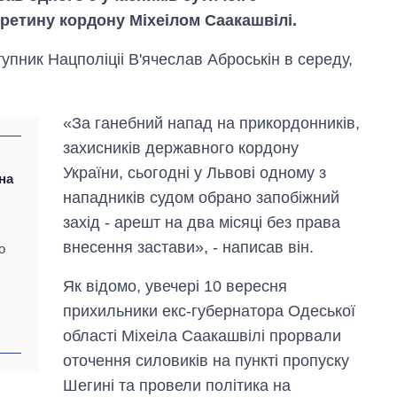
ретину кордону Міхеілом Саакашвілі.
пник Нацполіціі В'ячеслав Аброськін в середу,
«За ганебний напад на прикордонників,
захисників державного кордону
України, сьогодні у Львові одному з
на
нападників судом обрано запобіжний
захід - арешт на два місяці без права
внесення застави», - написав він.
о
Як відомо, увечері 10 вересня
прихильники екс-губернатора Одеської
Вісім масованих
області Міхеіла Саакашвілі прорвали
ударів по Україні
за літо: Київ та
оточення силовиків на пункті пропуску
область стали
Шегині та провели політика на
головною ціллю