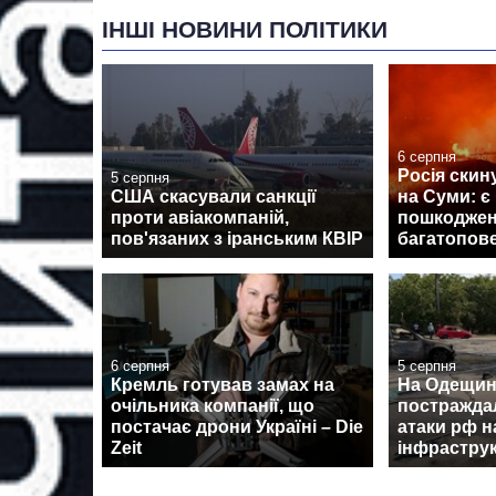
ІНШІ НОВИНИ ПОЛІТИКИ
6 серпня
Росія скин
5 серпня
США скасували санкції
на Суми: є
проти авіакомпаній,
пошкоджен
пов'язаних з іранським КВІР
багатопов
6 серпня
5 серпня
Кремль готував замах на
На Одещині
очільника компанії, що
постражда
постачає дрони Україні – Die
атаки рф н
Zeit
інфрастру