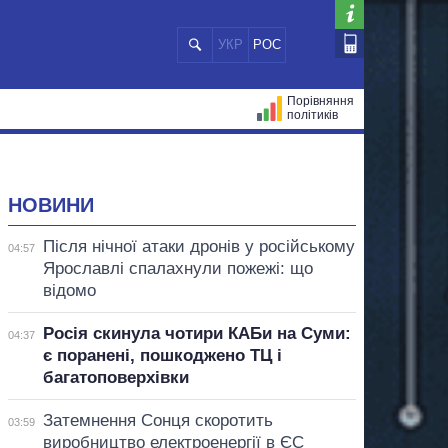
УКР
РОС
Порівняння
політиків
ЦІЙ
МЕРИ МІСТ
ВСІ ПЕРСОНИ
НОВИНИ
Після нічної атаки дронів у російському
04:57
Ярославлі спалахнули пожежі: що
відомо
Росія скинула чотири КАБи на Суми:
04:37
є поранені, пошкоджено ТЦ і
багатоповерхівки
Затемнення Сонця скоротить
03:59
виробництво електроенергії в ЄС