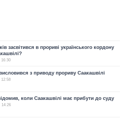
иків засвітився в прориві українського кордону
акашвілі?
 16:30
висловився з приводу прориву Саакашвілі
 12:58
ідомив, коли Саакашвілі має прибути до суду
 14:26