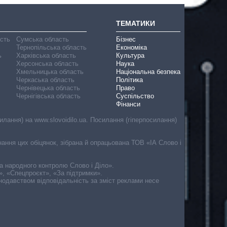
ТЕМАТИКИ
асть
Сумська область
Бізнес
Тернопільська область
Економіка
ь
Харківська область
Культура
Херсонська область
Наука
Хмельницька область
Національна безпека
Черкаська область
Політика
Чернівецька область
Право
Чернігівська область
Суспільство
Фінанси
лання) на www.slovoidilo.ua. Посилання (гіперпосилання)
онання цих обіцянок, зібрана й опрацьована ТОВ «ІА Слово і
ма народного контролю Слово і Діло».
», «Спецпроєкт», «За підтримки».
онодавством відповідальність за зміст реклами несе