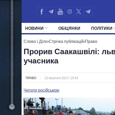
НОВИНИ
ОБIЦЯНКИ
ПОЛIТИКИ
УСІ ПОЛІТИКИ
ПРЕЗИДЕНТ І ОФ
Слово і Діло
›
Стрічка публікацій
›
Право
Прорив Саакашвілі: ль
учасника
ПРАВО
13 вересня 2017, 19:54
Читати російською