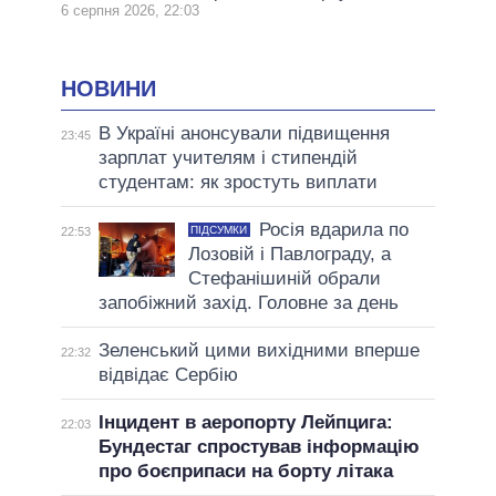
6 серпня 2026, 22:03
НОВИНИ
В Україні анонсували підвищення
23:45
зарплат учителям і стипендій
студентам: як зростуть виплати
Росія вдарила по
ПІДСУМКИ
22:53
Лозовій і Павлограду, а
Стефанішиній обрали
запобіжний захід. Головне за день
Зеленський цими вихідними вперше
22:32
відвідає Сербію
Інцидент в аеропорту Лейпцига:
22:03
Бундестаг спростував інформацію
про боєприпаси на борту літака