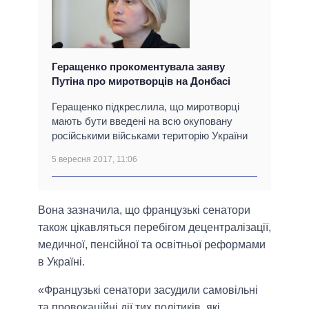
Геращенко прокоментувала заяву
Путіна про миротворців на Донбасі
Геращенко підкреслила, що миротворці
мають бути введені на всю окуповану
російськими військами територію України
5 вересня 2017, 11:06
Вона зазначила, що французькі сенатори
також цікавляться перебігом децентралізації,
медичної, пенсійної та освітньої реформами
в Україні.
«Французькі сенатори засудили самовільні
та провокаційні дії тих політиків, які