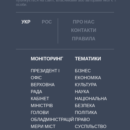
публікується на сайті, власниками або авторами якої є треті
особи.
УКР
РОС
ПРО НАС
КОНТАКТИ
ПРАВИЛА
МОНІТОРИНГ
ТЕМАТИКИ
ПРЕЗИДЕНТ І
БІЗНЕС
ОФІС
ЕКОНОМІКА
ВЕРХОВНА
КУЛЬТУРА
РАДА
НАУКА
КАБІНЕТ
НАЦІОНАЛЬНА
МІНІСТРІВ
БЕЗПЕКА
ГОЛОВИ
ПОЛІТИКА
ОБЛАДМІНІСТРАЦІЙ
ПРАВО
МЕРИ МІСТ
СУСПІЛЬСТВО