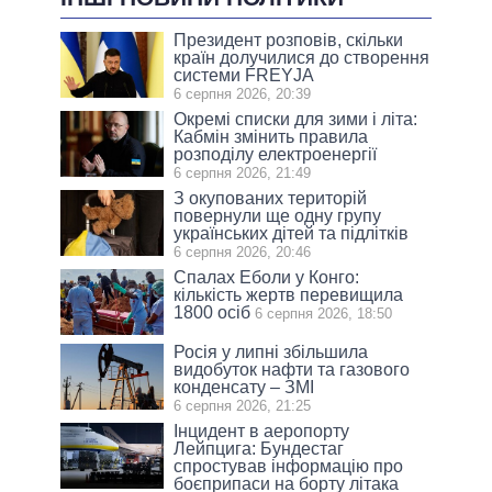
Президент розповів, скільки
країн долучилися до створення
системи FREYJA
6 серпня 2026, 20:39
Окремі списки для зими і літа:
Кабмін змінить правила
розподілу електроенергії
6 серпня 2026, 21:49
З окупованих територій
повернули ще одну групу
українських дітей та підлітків
6 серпня 2026, 20:46
Спалах Еболи у Конго:
кількість жертв перевищила
1800 осіб
6 серпня 2026, 18:50
Росія у липні збільшила
видобуток нафти та газового
конденсату – ЗМІ
6 серпня 2026, 21:25
Інцидент в аеропорту
Лейпцига: Бундестаг
спростував інформацію про
боєприпаси на борту літака