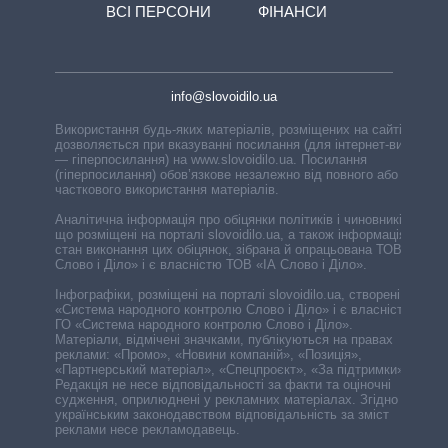
ВСІ ПЕРСОНИ
ФІНАНСИ
info@slovoidilo.ua
Використання будь-яких матеріалів, розміщених на сайті,
дозволяється при вказуванні посилання (для інтернет-видань
— гіперпосилання) на www.slovoidilo.ua. Посилання
(гіперпосилання) обов’язкове незалежно від повного або
часткового використання матеріалів.
Аналітична інформація про обіцянки політиків і чиновників,
що розміщені на порталі slovoidilo.ua, а також інформація про
стан виконання цих обіцянок, зібрана й опрацьована ТОВ «ІА
Слово і Діло» і є власністю ТОВ «ІА Слово і Діло».
Інфографіки, розміщені на порталі slovoidilo.ua, створені ГО
«Система народного контролю Слово і Діло» і є власністю
ГО «Система народного контролю Слово і Діло».
Матеріали, відмічені значками, публікуються на правах
реклами: «Промо», «Новини компаній», «Позиція»,
«Партнерський матеріал», «Спецпроєкт», «За підтримки».
Редакція не несе відповідальності за факти та оціночні
судження, оприлюднені у рекламних матеріалах. Згідно з
українським законодавством відповідальність за зміст
реклами несе рекламодавець.