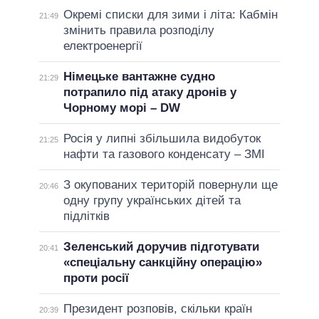
Окремі списки для зими і літа: Кабмін
21:49
змінить правила розподілу
електроенергії
Німецьке вантажне судно
21:29
потрапило під атаку дронів у
Чорному морі – DW
Росія у липні збільшила видобуток
21:25
нафти та газового конденсату – ЗМІ
З окупованих територій повернули ще
20:46
одну групу українських дітей та
підлітків
Зеленський доручив підготувати
20:41
«спеціальну санкційну операцію»
проти росії
Президент розповів, скільки країн
20:39