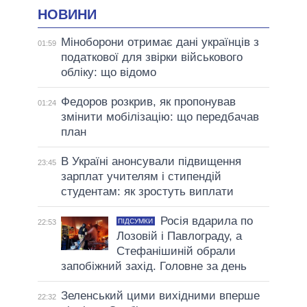
НОВИНИ
Міноборони отримає дані українців з
01:59
податкової для звірки військового
обліку: що відомо
Федоров розкрив, як пропонував
01:24
змінити мобілізацію: що передбачав
план
В Україні анонсували підвищення
23:45
зарплат учителям і стипендій
студентам: як зростуть виплати
Росія вдарила по
ПІДСУМКИ
22:53
Лозовій і Павлограду, а
Стефанішиній обрали
запобіжний захід. Головне за день
Зеленський цими вихідними вперше
22:32