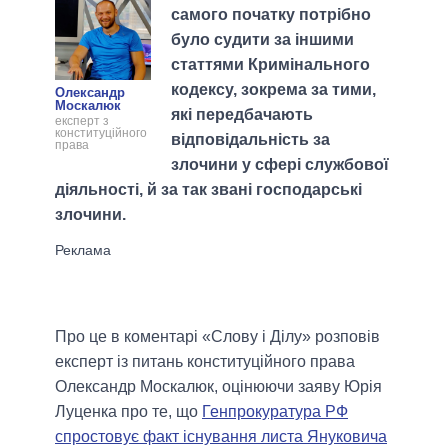
самого початку потрібно
було судити за іншими
статтями Кримінального
кодексу, зокрема за тими,
Олександр
Москалюк
які передбачають
експерт з
конституційного
відповідальність за
права
злочини у сфері службової
діяльності, й за так звані господарські
злочини.
Про це в коментарі «Слову і Ділу» розповів
експерт із питань конституційного права
Олександр Москалюк, оцінюючи заяву Юрія
Луценка про те, що
Генпрокуратура РФ
спростовує факт існування листа Януковича