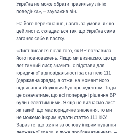
Україна не може обрати правильну лінію
поведінки», – зауважив він.
На його переконання, навіть за умови, якщо
цей лист є, складається так, що Україна сама
заганяє себе в пастку.
«Лист писався після того, як ВР позбавила
його повноважень. Якщо ми визнаємо, що це
легітимний лист, значить, є підстави для
юридичної відповідальності за статтею 111
(державна зрада), а отже, на момент його
підписання Янукович був президентом. Тоды
це означатиме, що всі попередні рішення ВР
були нелегітимними. Якщо не визнаємо лист
як такий, що має юридичне значення, то ми
не можемо інкримінувати статтю 111 ККУ.
Зараз те, що взяли за основу інкримінування
державної зради, є дуже проблематичним», –