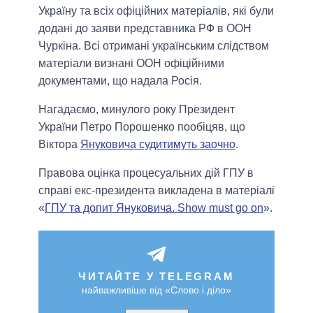
Україну та всіх офіційних матеріалів, які були
додані до заяви представника РФ в ООН
Чуркіна. Всі отримані українським слідством
матеріали визнані ООН офіційними
документами, що надала Росія.
Нагадаємо, минулого року Президент
України Петро Порошенко пообіцяв, що
Віктора
Януковича судитимуть заочно
.
Правова оцінка процесуальних дій ГПУ в
справі екс-президента викладена в матеріалі
«
ГПУ та допит Януковича. Show must go on
».
ЧИТАЙТЕ У TELEGRAM
найважливіше від «Слово і діло»