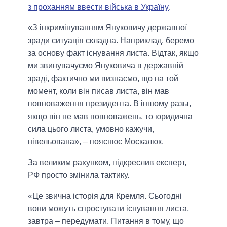
з проханням ввести війська в Україну
.
«З інкримінуванням Януковичу державної
зради ситуація складна. Наприклад, беремо
за основу факт існування листа. Відтак, якщо
ми звинувачуємо Януковича в державній
зраді, фактично ми визнаємо, що на той
момент, коли він писав листа, він мав
повноваження президента. В іншому разы,
якщо він не мав повноважень, то юридична
сила цього листа, умовно кажучи,
нівельована», – пояснює Москалюк.
За великим рахунком, підкреслив експерт,
РФ просто змінила тактику.
«Це звична історія для Кремля. Сьогодні
вони можуть спростувати існування листа,
завтра – передумати. Питання в тому, що