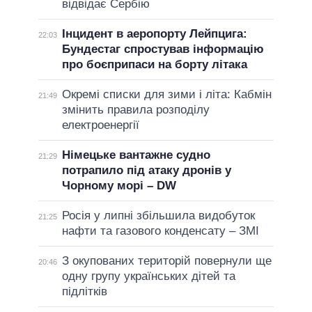
відвідає Сербію
Інцидент в аеропорту Лейпцига:
22:03
Бундестаг спростував інформацію
про боєприпаси на борту літака
Окремі списки для зими і літа: Кабмін
21:49
змінить правила розподілу
електроенергії
Німецьке вантажне судно
21:29
потрапило під атаку дронів у
Чорному морі – DW
Росія у липні збільшила видобуток
21:25
нафти та газового конденсату – ЗМІ
З окупованих територій повернули ще
20:46
одну групу українських дітей та
підлітків