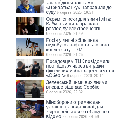
заволодіння коштами
«ПриватБанку» направили до
суду
6 серпня 2026, 19:34
Окремі списки для зими і літа:
Кабмін змінить правила
розподілу електроенергії
6 серпня 2026, 21:49
Росія у липні збільшила
видобуток нафти та газового
конденсату – ЗМІ
6 серпня 2026, 21:25
Посадовцям ТЦК повідомили
про підозру через випадки
фіктивних мобілізацій у реєстрі
«Оберіг»
6 серпня 2026, 20:14
Зеленський цими вихідними
вперше відвідає Сербію
6 серпня 2026, 22:32
Міноборони отримає дані
українців з податкової для
звірки військового обліку: що
відомо
7 серпня 2026, 01:59