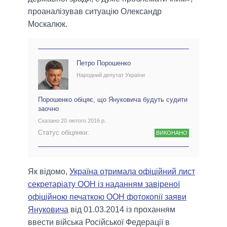
проаналізував ситуацію Олександр
Москалюк.
Петро Порошенко
Народний депутат України
Порошенко обіцяє, що Януковича будуть судити
заочно
Сказано 20 лютого 2016 р.
Статус обіцянки:
ВИКОНАНО
Як відомо,
Україна отримала офіційний лист
секретаріату ООН із наданням завіреної
офіційною печаткою ООН фотокопії заяви
Януковича
від 01.03.2014 із проханням
ввести війська Російської Федерації в