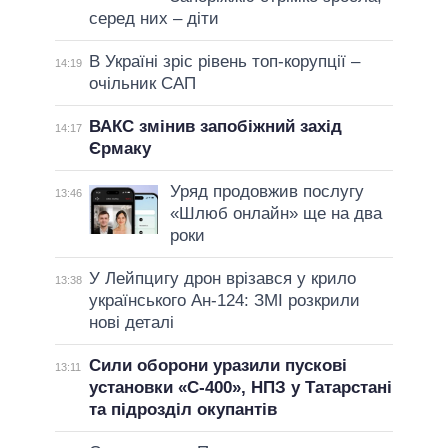
серед них – діти
В Україні зріс рівень топ-корупції –
14:19
очільник САП
ВАКС змінив запобіжний захід
14:17
Єрмаку
Уряд продовжив послугу
13:46
«Шлюб онлайн» ще на два
роки
У Лейпцигу дрон врізався у крило
13:38
українського Ан-124: ЗМІ розкрили
нові деталі
Сили оборони уразили пускові
13:11
установки «С-400», НПЗ у Татарстані
та підрозділ окупантів