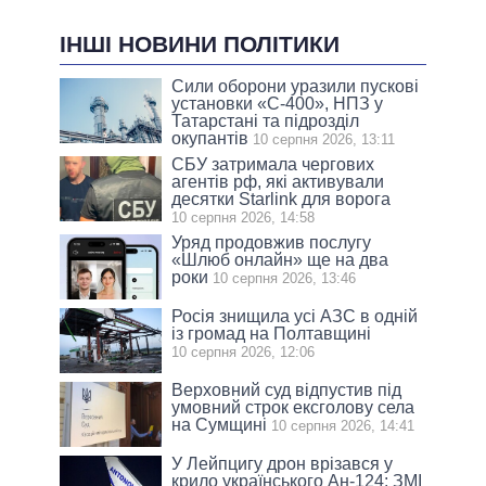
ІНШІ НОВИНИ ПОЛІТИКИ
Сили оборони уразили пускові
установки «С-400», НПЗ у
Татарстані та підрозділ
окупантів
10 серпня 2026, 13:11
СБУ затримала чергових
агентів рф, які активували
десятки Starlink для ворога
10 серпня 2026, 14:58
Уряд продовжив послугу
«Шлюб онлайн» ще на два
роки
10 серпня 2026, 13:46
Росія знищила усі АЗС в одній
із громад на Полтавщині
10 серпня 2026, 12:06
Верховний суд відпустив під
умовний строк ексголову села
на Сумщині
10 серпня 2026, 14:41
У Лейпцигу дрон врізався у
крило українського Ан-124: ЗМІ