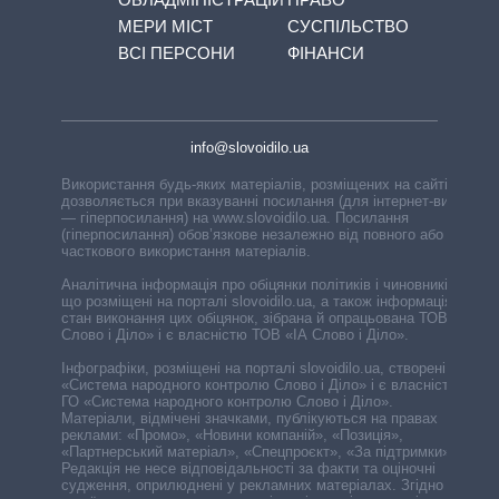
МЕРИ МІСТ
СУСПІЛЬСТВО
ВСІ ПЕРСОНИ
ФІНАНСИ
info@slovoidilo.ua
Використання будь-яких матеріалів, розміщених на сайті,
дозволяється при вказуванні посилання (для інтернет-видань
— гіперпосилання) на www.slovoidilo.ua. Посилання
(гіперпосилання) обов’язкове незалежно від повного або
часткового використання матеріалів.
Аналітична інформація про обіцянки політиків і чиновників,
що розміщені на порталі slovoidilo.ua, а також інформація про
стан виконання цих обіцянок, зібрана й опрацьована ТОВ «ІА
Слово і Діло» і є власністю ТОВ «ІА Слово і Діло».
Інфографіки, розміщені на порталі slovoidilo.ua, створені ГО
«Система народного контролю Слово і Діло» і є власністю
ГО «Система народного контролю Слово і Діло».
Матеріали, відмічені значками, публікуються на правах
реклами: «Промо», «Новини компаній», «Позиція»,
«Партнерський матеріал», «Спецпроєкт», «За підтримки».
Редакція не несе відповідальності за факти та оціночні
судження, оприлюднені у рекламних матеріалах. Згідно з