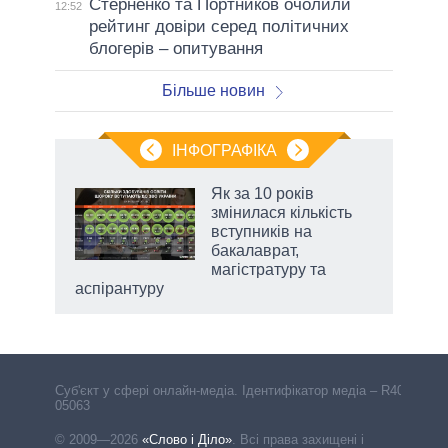
Стерненко та Портников очолили
12:52
рейтинг довіри серед політичних
блогерів – опитування
Більше новин
ІНФОГРАФІКА
жет
Як за 10 років
змінилася кількість
ків
вступників на
бакалаврат,
магістратуру та
аспірантуру
Cуб'єкт у сфері онлайн-медіа. Ідентифікатор медіа – R40-
05063
© 2009—2026
«Слово і Діло»
.
Всі права захищені і