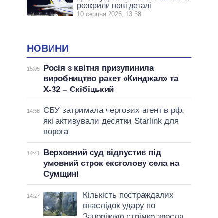
розкрили нові деталі
10 серпня 2026, 13:38
НОВИНИ
Росія з квітня призупинила
15:05
виробництво ракет «Кинджал» та
Х-32 – Скібіцький
СБУ затримала чергових агентів рф,
14:58
які активували десятки Starlink для
ворога
Верховний суд відпустив під
14:41
умовний строк ексголову села на
Сумщині
Кількість постраждалих
14:27
внаслідок удару по
Запоріжжю стрімко зросла,