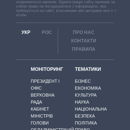
охороняються законом. Адміністрація сайту залишає за
собою право не погоджуватися з інформацією, яка
публікується на сайті, власниками або авторами якої є треті
особи.
УКР
РОС
ПРО НАС
КОНТАКТИ
ПРАВИЛА
МОНІТОРИНГ
ТЕМАТИКИ
ПРЕЗИДЕНТ І
БІЗНЕС
ОФІС
ЕКОНОМІКА
ВЕРХОВНА
КУЛЬТУРА
РАДА
НАУКА
КАБІНЕТ
НАЦІОНАЛЬНА
МІНІСТРІВ
БЕЗПЕКА
ГОЛОВИ
ПОЛІТИКА
ОБЛАДМІНІСТРАЦІЙ
ПРАВО