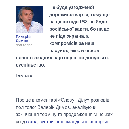
Не буде узгодженої
дорожньої карти, тому що
на це не піде РФ, не буде
російської карти, бо на це
не піде Україна, а
Валерій
Димов
компромісів за наш
політолог
рахунок, які є в основі
планів західних партнерів, не допустить
суспільство.
Про це в коментарі «Слову і Ділу» розповів
політолог Валерій Димов, аналізуючи
закінчення терміну та продовження Мінських
угод
в ході зустрічі «нормандської четвірки»
.