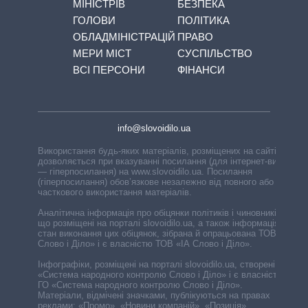
МІНІСТРІВ
БЕЗПЕКА
ГОЛОВИ
ПОЛІТИКА
ОБЛАДМІНІСТРАЦІЙ
ПРАВО
МЕРИ МІСТ
СУСПІЛЬСТВО
ВСІ ПЕРСОНИ
ФІНАНСИ
info@slovoidilo.ua
Використання будь-яких матеріалів, розміщених на сайті,
дозволяється при вказуванні посилання (для інтернет-видань
— гіперпосилання) на www.slovoidilo.ua. Посилання
(гіперпосилання) обов’язкове незалежно від повного або
часткового використання матеріалів.
Аналітична інформація про обіцянки політиків і чиновників,
що розміщені на порталі slovoidilo.ua, а також інформація про
стан виконання цих обіцянок, зібрана й опрацьована ТОВ «ІА
Слово і Діло» і є власністю ТОВ «ІА Слово і Діло».
Інфографіки, розміщені на порталі slovoidilo.ua, створені ГО
«Система народного контролю Слово і Діло» і є власністю
ГО «Система народного контролю Слово і Діло».
Матеріали, відмічені значками, публікуються на правах
реклами: «Промо», «Новини компаній», «Позиція»,