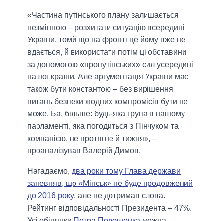
«Частина путінського плану залишається
незмінною – розхитати ситуацію всередині
України, томй що на фронті це йому вже не
вдається, й використати потім ці обставини
за допомогою «пропутінських» сил усередині
нашої країни. Але аргументація України має
також бути константою – без вирішення
питань безпеки жодних компромісів бути не
може. Ба, більше: будь-яка група в нашому
парламенті, яка погодиться з Пінчуком та
компанією, не протягне й тижня», –
проаналізував Валерій Димов.
Нагадаємо,
два роки тому Глава держави
запевняв, що «Мінськ» не буде продовжений
до 2016 року
, але не дотримав слова.
Рейтинг відповідальності Президента – 47%.
Усі обіцянки
Петра Порошенка
можна