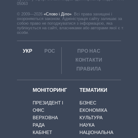
05063
© 2009—2026
«Слово і Діло»
.
Всі права захищені і
охороняються законом. Адміністрація сайту залишає за
собою право не погоджуватися з інформацією, яка
публікується на сайті, власниками або авторами якої є треті
особи.
УКР
РОС
ПРО НАС
КОНТАКТИ
ПРАВИЛА
МОНІТОРИНГ
ТЕМАТИКИ
ПРЕЗИДЕНТ І
БІЗНЕС
ОФІС
ЕКОНОМІКА
ВЕРХОВНА
КУЛЬТУРА
РАДА
НАУКА
КАБІНЕТ
НАЦІОНАЛЬНА