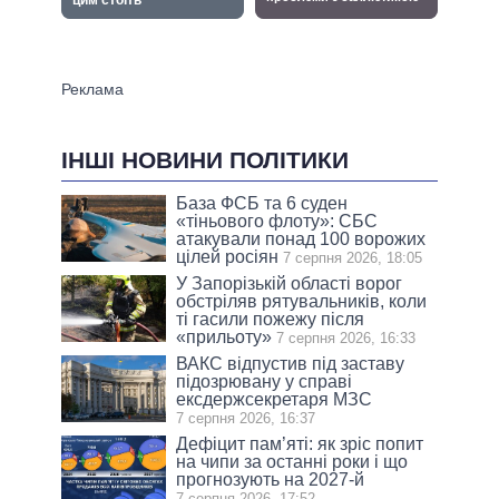
ІНШІ НОВИНИ ПОЛІТИКИ
База ФСБ та 6 суден
«тіньового флоту»: СБС
атакували понад 100 ворожих
цілей росіян
7 серпня 2026, 18:05
У Запорізькій області ворог
обстріляв рятувальників, коли
ті гасили пожежу після
«прильоту»
7 серпня 2026, 16:33
ВАКС відпустив під заставу
підозрювану у справі
ексдержсекретаря МЗС
7 серпня 2026, 16:37
Дефіцит пам’яті: як зріс попит
на чипи за останні роки і що
прогнозують на 2027-й
7 серпня 2026, 17:52