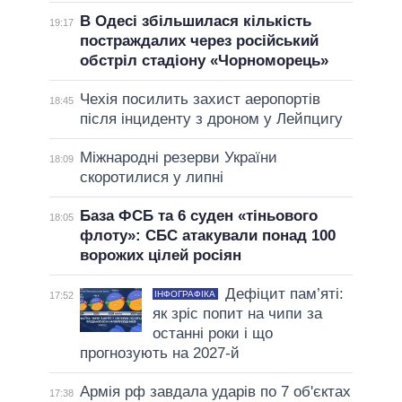
В Одесі збільшилася кількість
19:17
постраждалих через російський
обстріл стадіону «Чорноморець»
Чехія посилить захист аеропортів
18:45
після інциденту з дроном у Лейпцигу
Міжнародні резерви України
18:09
скоротилися у липні
База ФСБ та 6 суден «тіньового
18:05
флоту»: СБС атакували понад 100
ворожих цілей росіян
Дефіцит пам’яті:
ІНФОГРАФІКА
17:52
як зріс попит на чипи за
останні роки і що
прогнозують на 2027-й
Армія рф завдала ударів по 7 об'єктах
17:38