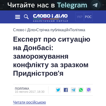
УКР
РОС
НОВИНИ
Слово і Діло
›
Стрічка публікацій
›
Політика
Експерт про ситуацію
ОБIЦЯНКИ
СТРІЧКА
ПОЛІТИКА
на Донбасі:
ПОДІЇ
ЕКОНОМІКА
ПОЛIТИКИ
заморожування
СТАТТІ
СУСПІЛЬСТВО
ІНФОГРАФІКА
ДУМКИ
СВІТ
УСІ ПОЛІТИКИ
конфлікту за зразком
ОГЛЯДИ
ПРЕЗИДЕНТ І ОФІС
Придністров'я
ВІДЕО
ДАЙДЖЕСТИ
ВЕРХОВНА РАДА
ПІДТРИМАТИ
КАБІНЕТ МІНІСТРІВ
ГОЛОВИ ОБЛАДМІНІСТРАЦІЙ
ПОЛІТИКА
ПОРІВНЯННЯ ПОЛІТИКІВ
10 лютого 2017, 18:30
МЕРИ МІСТ
Читати російською
ВСІ ПЕРСОНИ