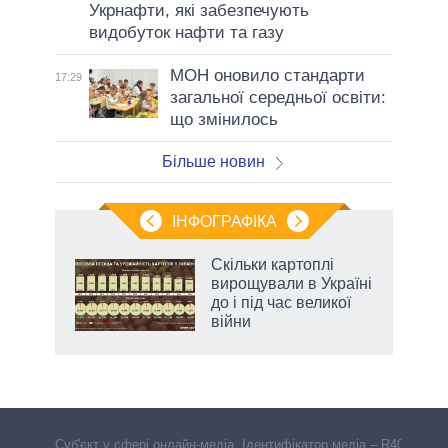
Укрнафти, які забезпечують
видобуток нафти та газу
МОН оновило стандарти
17:29
загальної середньої освіти:
що змінилось
Більше новин
ІНФОГРАФІКА
Скільки картоплі
 за
вирощували в Україні
асть
до і під час великої
війни
аспі
Cуб'єкт у сфері онлайн-медіа. Ідентифікатор медіа – R40-