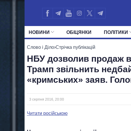
НОВИНИ
ОБIЦЯНКИ
ПОЛIТИКИ
УСІ ПОЛІТИКИ
ПРЕЗИДЕНТ І ОФ
Слово і Діло
›
Стрічка публікацій
НБУ дозволив продаж ва
Трамп звільнить недба
«кримських» заяв. Голо
3 серпня 2016, 20:00
Читати російською