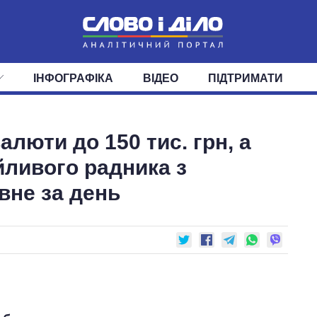
ІНФОГРАФІКА
ВІДЕО
ПІДТРИМАТИ
ІС
СТРІЧКА
ВЕРХОВНА РАДА
ПОДІЇ
СТАТТІ
КАБІНЕТ МІНІСТРІВ
ДУМКИ
ОГЛЯДИ
ГОЛОВИ ОБЛАДМІНІСТРА
ДАЙДЖЕСТИ
люти до 150 тис. грн, а
ПОЛІТИКА
ДЕПУТАТИ
ЕКОНОМІКА
КОМІТЕТИ
СУСПІЛЬСТВО
ФРАКЦІЇ
ОКРУГИ
СВІТ
йливого радника з
вне за день