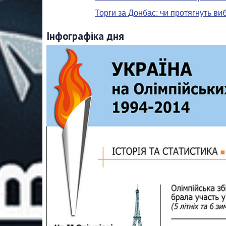
Торги за Донбас: чи протягнуть в
Інфографіка дня