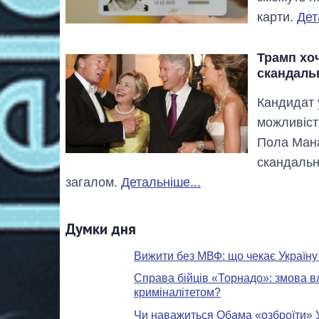
карти.
Дет
Трамп хо
скандаль
Кандидат 
можливіст
Пола Мана
скандальн
загалом.
Детальніше...
Думки дня
Вижити без МВФ: що чекає Україну
Справа бійців «Торнадо»: змова в
криміналітетом?
Чи наважиться Обама «озброїти» 