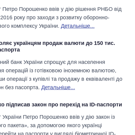
 Петро Порошенко ввів у дію рішення РНБО від
 2016 року про заходи з розвитку оборонно-
ого комплексу України.
Детальніше...
оляє українцям продаж валюти до 150 тис.
аспорта
ний банк України спрощує для населення
Як змінився
бюджет
я операцій із готівковою іноземною валютою,
Міністерства
 операції з купівлі та продажу в еквіваленті до
оборони за 13
років війни з
рн без пасопрта.
Детальніше...
росією
 підписав закон про перехід на ID-паспорти
 України Петро Порошенко ввів у дію закон із
го пакета», за допомогою якого українці
ерейти на паспорти у вигляді біометричної ID-