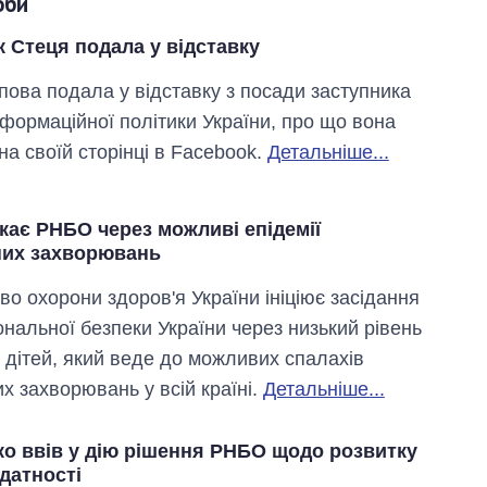
оби
 Стеця подала у відставку
пова подала у відставку з посади заступника
нформаційної політики України, про що вона
на своїй сторінці в Facebook.
Детальніше...
кає РНБО через можливі епідемії
них захворювань
во охорони здоров'я України ініціює засідання
ональної безпеки України через низький рівень
ї дітей, який веде до можливих спалахів
х захворювань у всій країні.
Детальніше...
о ввів у дію рішення РНБО щодо розвитку
датності