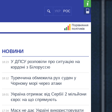
УКР
РОС
Порівняння
політиків
ЦІЙ
МЕРИ МІСТ
ВСІ ПЕРСОНИ
НОВИНИ
У ДПСУ розповіли про ситуацію на
18:23
кордоні з Білоруссю
Туреччина обмежила рух суден у
18:12
Чорному морі через атаки
Україна отримає від Сербії 2 мільйони
18:01
євро: на що спрямують
Маск не дає Україні використовувати
17:34