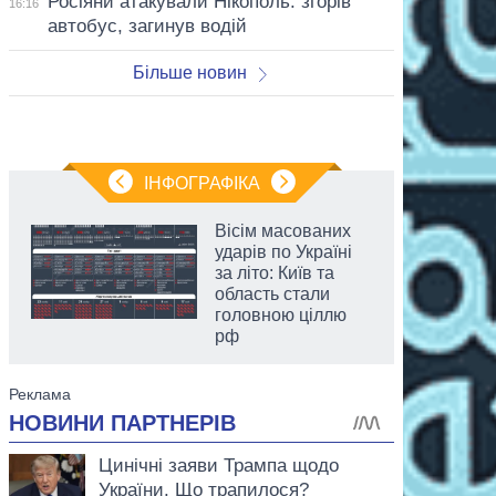
Росіяни атакували Нікополь: згорів
16:16
автобус, загинув водій
Більше новин
ІНФОГРАФІКА
Вісім масованих
ударів по Україні
за літо: Київ та
область стали
головною ціллю
рф