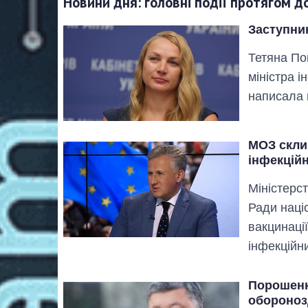
Новини дня: головні події протягом д
Заступник
Тетяна По
міністра і
написала 
МОЗ скли
інфекцій
Міністерст
Ради наці
вакцинаці
інфекційни
Порошенк
обороноз