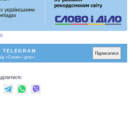
і)
У TELEGRAM
Підписатися
ід «Слово і діло»
ділитися: