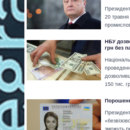
Президент
20 травня
промислов
НБУ дозв
грн без п
Національ
проведенн
дозволивши
150 тис. г
Порошенко
Президент
«безвізово
зможуть п