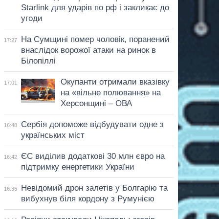
Starlink для ударів по рф і закликає до
угоди
На Сумщині помер чоловік, поранений
17:27
внаслідок ворожої атаки на ринок в
Білопіллі
Окупанти отримали вказівку
17:01
на «вільне полювання» на
Херсонщині – ОВА
Сербія допоможе відбудувати одне з
16:48
українських міст
ЄС виділив додаткові 30 млн євро на
16:42
підтримку енергетики України
Невідомий дрон залетів у Болгарію та
16:36
вибухнув біля кордону з Румунією