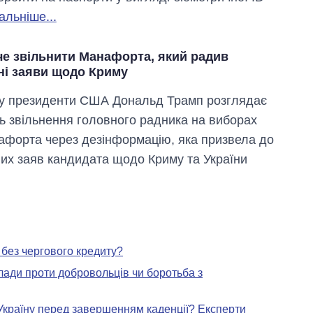
альніше...
че звільнити Манафорта, який радив
ні заяви щодо Криму
у президенти США Дональд Трамп розглядає
ь звільнення головного радника на виборах
форта через дезінформацію, яка призвела до
их заяв кандидата щодо Криму та України
 без чергового кредиту?
лади проти добровольців чи боротьба з
Україну перед завершенням каденції? Експерти