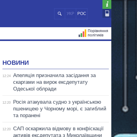
УКР
РОС
Порівняння
політиків
ЦІЙ
МЕРИ МІСТ
ВСІ ПЕРСОНИ
НОВИНИ
Апеляція призначила засідання за
12:24
скаргами на вирок ексдепутату
Одеської облради
Росія атакувала судно з українською
12:20
пшеницею у Чорному морі, є загиблий
та поранені
САП оскаржила відмову в конфіскації
12:20
активів ексдепутата з Миколаївщини