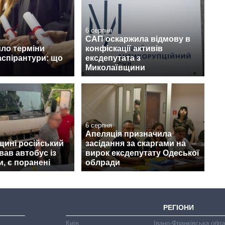
6 серпня
САП оскаржила відмову в
ло терміни
конфіскації активів
аспірантури: що
ексдепутата з
Миколаївщини
6 серпня
Апеляція призначила
щині російський
засідання за скаргами на
вав автобус із
вирок ексдепутату Одеської
, є поранені
облради
РЕГІОНИ
Київ
Івано-Франківська обл