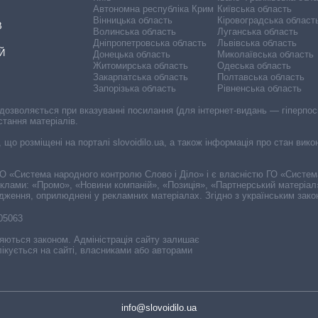
Автономна республіка Крим
Київська область
Вінницька область
Кіровоградська област
В
Волинська область
Луганська область
Дніпропетровська область
Львівська область
Й
Донецька область
Миколаївська область
Житомирська область
Одеська область
Закарпатська область
Полтавська область
Запорізька область
Рівненська область
 дозволяється при вказуванні посилання (для інтернет-видань — гіперпоси
стання матеріалів.
, що розміщені на порталі slovoidilo.ua, а також інформація про стан вик
і ГО «Система народного контролю Слово і Діло» і є власністю ГО «Систе
еклами: «Промо», «Новини компаній», «Позиція», «Партнерський матеріал
судження, оприлюднені у рекламних матеріалах. Згідно з українським зак
-05063
няються законом. Адміністрація сайту залишає
ікується на сайті, власниками або авторами
info@slovoidilo.ua