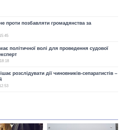
е проти позбавляти громадянства за
15:45
емає політичної волі для проведення судової
експерт
18:18
ішає розслідувати дії чиновників-сепаратистів –
й
12:53