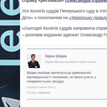
справу «регіонала»
Олександра Єфрем
Уся Колегія суддів Печерського суду в п'
Діло» з посиланням на
«Українську правд
«Сьогодні Колегія суддів направила справ
– розповів виданню адвокат Олександр Го
Зорян Шкіряк
Радник Міністра внутрішніх справ України
Шкіряк пообіцяв притягнути до кримінальної
відповідальності чиновників, які брали участь у
сепаратистських заходах
Сказано 9 липня 2014 р.
Статус обіцянки:
А