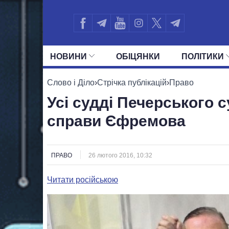
НОВИНИ
ОБIЦЯНКИ
ПОЛIТИКИ
УСІ ПОЛІТИКИ
ПРЕЗИДЕНТ І ОФ
Слово і Діло
›
Стрічка публікацій
›
Право
Усі судді Печерського 
справи Єфремова
ПРАВО
26 лютого 2016, 10:32
Читати російською