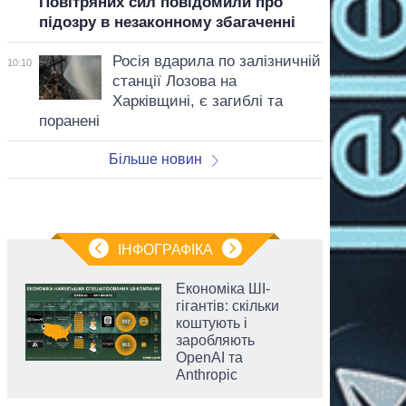
Повітряних сил повідомили про
підозру в незаконному збагаченні
Росія вдарила по залізничній
10:10
станції Лозова на
Харківщині, є загиблі та
поранені
Більше новин
ІНФОГРАФІКА
Економіка ШІ-
гігантів: скільки
коштують і
заробляють
OpenAI та
Anthropic