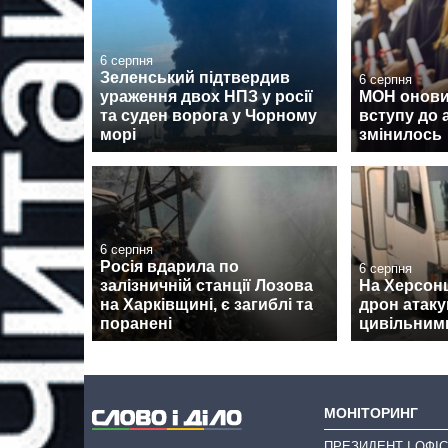
6 серпня
Зеленський підтвердив
6 серпня
ураження двох НПЗ у росії
МОН онови
та суден ворога у Чорному
вступу до 
морі
змінилось
6 серпня
Росія вдарила по
6 серпня
залізничній станції Лозова
На Херсон
на Харківщині, є загиблі та
дрон атаку
поранені
цивільними
МОНІТОРИНГ
ПРЕЗИДЕНТ І ОФІС