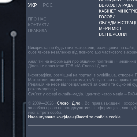
УКР
РОС
ВЕРХОВНА РАДА
КАБІНЕТ МІНІСТРІ
ГОЛОВИ
ПРО НАС
ОБЛАДМІНІСТРАЦІ
КОНТАКТИ
МЕРИ МІСТ
ПРАВИЛА
ВСІ ПЕРСОНИ
Використання будь-яких матеріалів, розміщених на сайті,
обов’язкове незалежно від повного або часткового викори
Аналітична інформація про обіцянки політиків і чиновників
Діло» і є власністю ТОВ «ІА Слово і Діло».
Інфографіки, розміщені на порталі slovoidilo.ua, створен
Матеріали, відмічені значками, публікуються на правах р
Редакція не несе відповідальності за факти та оціночні 
рекламодавець.
Cуб'єкт у сфері онлайн-медіа. Ідентифікатор медіа – R40
© 2009—2026
«Слово і Діло»
.
Всі права захищені і охоро
за собою право не погоджуватися з інформацією, яка публ
якої є треті особи.
Налаштування конфіденційності та файлів cookie