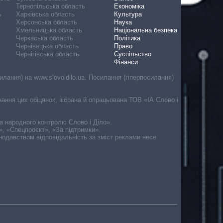
Тернопільська область
Економіка
ь
Харківська область
Культура
Херсонська область
Наука
Хмельницька область
Національна безпека
Черкаська область
Політика
Чернівецька область
Право
Чернігівська область
Суспільство
Фінанси
лання) на www.slovoidilo.ua. Посилання (гіперпосилання)
онання цих обіцянок, зібрана й опрацьована ТОВ «ІА Слово і
ма народного контролю Слово і Діло».
», «Спецпроєкт», «За підтримки».
онодавством відповідальність за зміст реклами несе