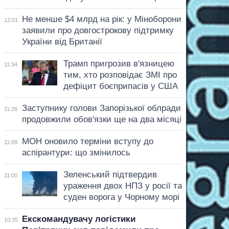
Не менше $4 млрд на рік: у Міноборони
12:01
заявили про довгострокову підтримку
України від Британії
Трамп пригрозив в'язницею
11:34
тим, хто розповідає ЗМІ про
дефіцит боєприпасів у США
Заступнику голови Запорізької облради
11:26
продовжили обов'язки ще на два місяці
МОН оновило терміни вступу до
11:09
аспірантури: що змінилось
Зеленський підтвердив
11:00
ураження двох НПЗ у росії та
суден ворога у Чорному морі
Екскомандувачу логістики
10:35