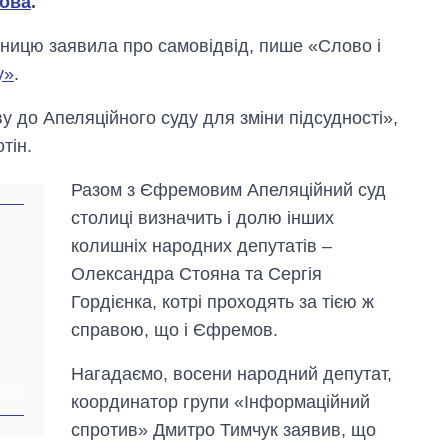
ова
.
ятницю заявила про самовідвід, пише «Слово і
у»
.
у до Апеляційного суду для зміни підсудності»,
тін.
Разом з Єфремовим Апеляційний суд
столиці визначить і долю інших
колишніх народних депутатів –
Олександра Стояна та Сергія
Гордієнка, котрі проходять за тією ж
Вісім масованих
справою, що і Єфремов.
ударів по Україні
за літо: Київ та
Нагадаємо, восени народний депутат,
область стали
РХІВ
головною ціллю
координатор групи «Інформаційний
рф
спротив» Дмитро Тимчук заявив, що