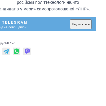
російські політтехнологи нібито
ндидатів у мери» самопроголошеної «ЛНР».
У TELEGRAM
Підписатися
ід «Слово і діло»
ділитися: