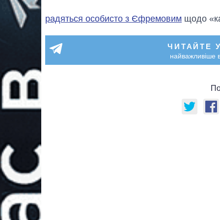
радяться особисто з Єфремовим
щодо «ка
ЧИТАЙТЕ 
найважливіше в
По