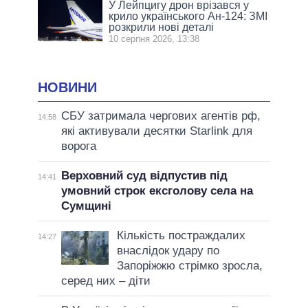
У Лейпцигу дрон врізався у
крило українського Ан-124: ЗМІ
розкрили нові деталі
10 серпня 2026, 13:38
НОВИНИ
СБУ затримала чергових агентів рф,
14:58
які активували десятки Starlink для
ворога
Верховний суд відпустив під
14:41
умовний строк ексголову села на
Сумщині
Кількість постраждалих
14:27
внаслідок удару по
Запоріжжю стрімко зросла,
серед них – діти