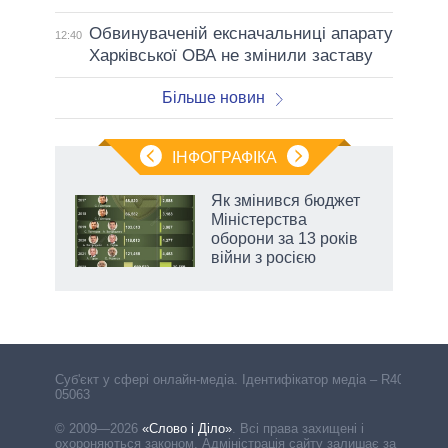
Обвинуваченій ексначальниці апарату
12:40
Харківської ОВА не змінили заставу
Більше новин
ІНФОГРАФІКА
 5
Як змінився бюджет
вго
Міністерства
оборони за 13 років
війни з росією
Cуб'єкт у сфері онлайн-медіа. Ідентифікатор медіа – R40-
05063
© 2009—2026
«Слово і Діло»
.
Всі права захищені і
охороняються законом. Адміністрація сайту залишає за