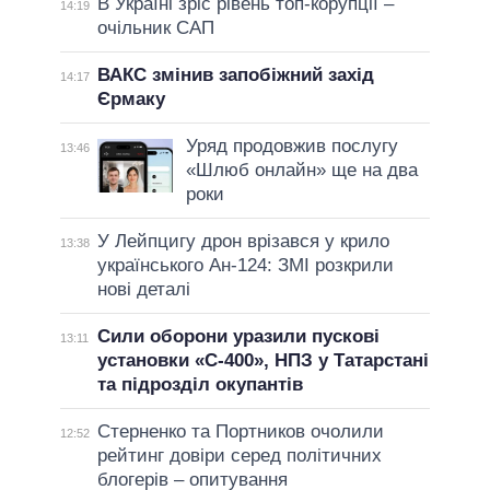
В Україні зріс рівень топ-корупції –
14:19
очільник САП
ВАКС змінив запобіжний захід
14:17
Єрмаку
Уряд продовжив послугу
13:46
«Шлюб онлайн» ще на два
роки
У Лейпцигу дрон врізався у крило
13:38
українського Ан-124: ЗМІ розкрили
нові деталі
Сили оборони уразили пускові
13:11
установки «С-400», НПЗ у Татарстані
та підрозділ окупантів
Стерненко та Портников очолили
12:52
рейтинг довіри серед політичних
блогерів – опитування