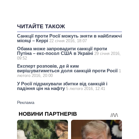
ЧИТАЙТЕ ТАКОЖ
Санкції проти Росії можуть зняти в найближчі
місяці – Керрі
22 січня 2016, 18:07
Обама може запровадити санкції проти
Путіна – екс-посол США в Україні
29 січня 2016,
09:52
Експерт розповів, де й ким
вирішуватиметься доля санкцій проти Росії
1
лютого 2016, 20:00
У Росії підрахували збитки від санкцій і
падіння цін на нафту
5 лютого 2016, 12:41