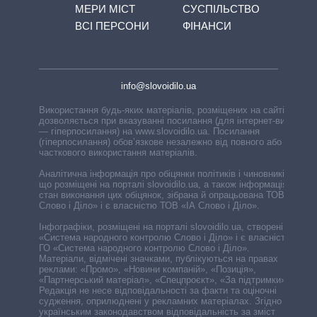
МЕРИ МІСТ
СУСПІЛЬСТВО
ВСІ ПЕРСОНИ
ФІНАНСИ
info@slovoidilo.ua
Використання будь-яких матеріалів, розміщених на сайті,
дозволяється при вказуванні посилання (для інтернет-видань
— гіперпосилання) на www.slovoidilo.ua. Посилання
(гіперпосилання) обов’язкове незалежно від повного або
часткового використання матеріалів.
Аналітична інформація про обіцянки політиків і чиновників,
що розміщені на порталі slovoidilo.ua, а також інформація про
стан виконання цих обіцянок, зібрана й опрацьована ТОВ «ІА
Слово і Діло» і є власністю ТОВ «ІА Слово і Діло».
Інфографіки, розміщені на порталі slovoidilo.ua, створені ГО
«Система народного контролю Слово і Діло» і є власністю
ГО «Система народного контролю Слово і Діло».
Матеріали, відмічені значками, публікуються на правах
реклами: «Промо», «Новини компаній», «Позиція»,
«Партнерський матеріал», «Спецпроєкт», «За підтримки».
Редакція не несе відповідальності за факти та оціночні
судження, оприлюднені у рекламних матеріалах. Згідно з
українським законодавством відповідальність за зміст