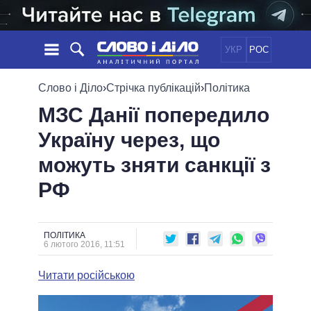
УКР
РОС
НОВИНИ
Слово і Діло
›
Стрічка публікацій
›
Політика
МЗС Данії попередило
ОБIЦЯНКИ
СТРІЧКА
ПОЛІТИКА
Україну через, що
ПОДІЇ
ЕКОНОМІКА
ПОЛIТИКИ
можуть зняти санкції з
СТАТТІ
СУСПІЛЬСТВО
ІНФОГРАФІКА
ДУМКИ
СВІТ
УСІ ПОЛІТИКИ
РФ
ОГЛЯДИ
ПРЕЗИДЕНТ І ОФІС
ВІДЕО
ДАЙДЖЕСТИ
ВЕРХОВНА РАДА
ПОЛІТИКА
ПІДТРИМАТИ
КАБІНЕТ МІНІСТРІВ
6 лютого 2016, 11:51
ГОЛОВИ ОБЛАДМІНІСТРАЦІЙ
ПОРІВНЯННЯ ПОЛІТИКІВ
Читати російською
МЕРИ МІСТ
ВСІ ПЕРСОНИ