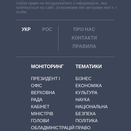
собою право не погоджуватися з інформацією, яка
публікується на сайті, власниками або авторами якої є треті
особи.
УКР
РОС
ПРО НАС
КОНТАКТИ
ПРАВИЛА
МОНІТОРИНГ
ТЕМАТИКИ
ПРЕЗИДЕНТ І
БІЗНЕС
ОФІС
ЕКОНОМІКА
ВЕРХОВНА
КУЛЬТУРА
РАДА
НАУКА
КАБІНЕТ
НАЦІОНАЛЬНА
МІНІСТРІВ
БЕЗПЕКА
ГОЛОВИ
ПОЛІТИКА
ОБЛАДМІНІСТРАЦІЙ
ПРАВО