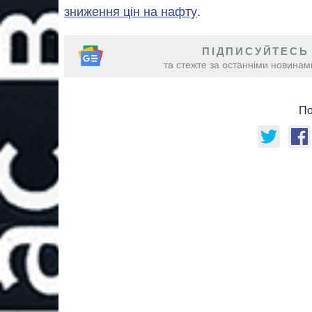
зниження цін на нафту
.
ПІДПИСУЙТЕСЬ
та стежте за останніми новинами
По