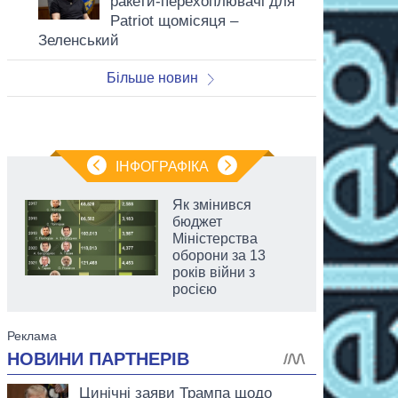
ракети-перехоплювачі для
Patriot щомісяця –
Зеленський
Більше новин
ІНФОГРАФІКА
Як змінився
бюджет
Міністерства
оборони за 13
років війни з
росією