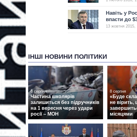
Навіть у Ро
впасти до $
13 жовтня 2015, 
ІНШІ НОВИНИ ПОЛІТИКИ
8 серпня
8 серпня
Частина школярів
«Буде скла
залишиться без підручників
не вірить, 
на 1 вересня через удари
завершить
росії – МОН
місяцями