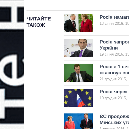
Росія намаг
ЧИТАЙТЕ
13 січня 2016, 1
ТАКОЖ
Росія запро
України
19 січня 2016, 1
Росія з 1 сі
скасовує всі
21 грудня 2015, 
Росія через
10 грудня 2015, 
ЄС продовжи
Мінських уг
1 лютого 2016, 1