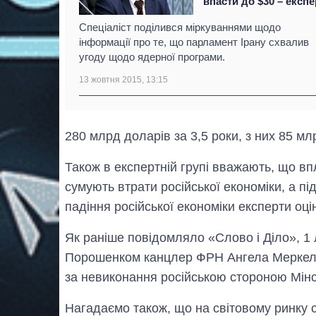
впасти до $30 – експе
Спеціаліст поділився міркуваннями щодо
інформації про те, що парламент Ірану схвалив
угоду щодо ядерної програми.
13 жовтня 2015, 13:15
280 млрд доларів за 3,5 роки, з них 85 млр
Також в експертній групі вважають, що впл
сумують втрати російської економіки, а п
падіння російської економіки експерти оц
Як раніше повідомляло «Слово і Діло», 1 
Порошенком канцлер ФРН Ангела Меркел
за невиконання російською стороною Мінс
Нагадаємо також, що на світовому ринку с