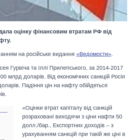
 дала оцінку фінансовим втратам РФ від
фту.
анням на російське видання
«Ведомости»
.
сея Гурвіча та Іллі Прилепського, за 2014-2017
Від 1 місяця – до 5
600 млрд доларів. Від економічних санкцій Росія
років: хто і як
довго обіймав
доларів. Падіння цін на нафту обійдеться
посаду керівника
ів.
СЗР
«Оцінки втрат капіталу від санкцій
розраховані виходячи з ціни нафти 50
долл./бар., Експортних доходів – з
урахуванням санкцій при такій же ціні в