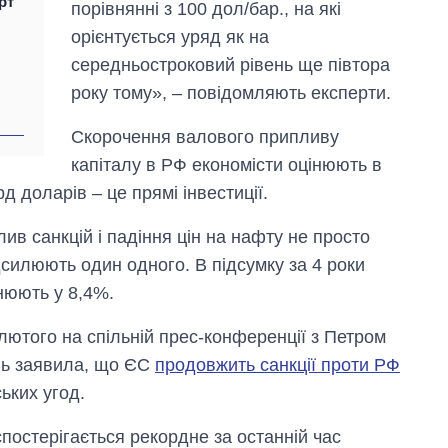
рт
порівнянні з 100 дол/бар., на які
орієнтується уряд як на
середньостроковий рівень ще півтора
року тому», – повідомляють експерти.
Скорочення валового припливу
капіталу в РФ економісти оцінюють в
д доларів – це прямі інвестиції.
ив санкцій і падіння цін на нафту не просто
ідсилюють один одного. В підсумку за 4 роки
інюють у 8,4%.
лютого на спільній прес-конференції з Петром
ь заявила, що ЄС
продовжить санкції проти РФ
ьких угод.
постерігається рекордне за останній час