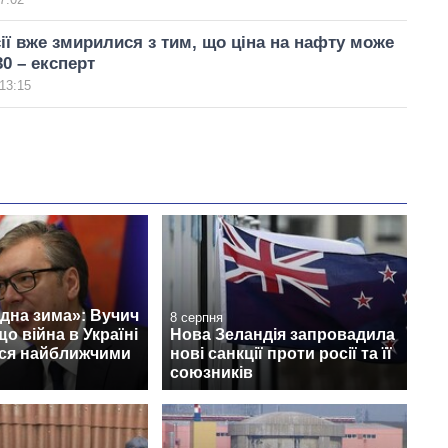
сії вже змирилися з тим, що ціна на нафту може
30 – експерт
13:15
дна зима»: Вучич
8 серпня
що війна в Україні
Нова Зеландія запровадила
ся найближчими
нові санкції проти росії та її
союзників