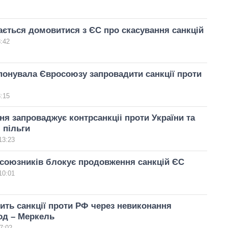
ається домовитися з ЄС про скасування санкцій
8:42
понувала Євросоюзу запровадити санкції проти
3:15
чня запроваджує контрсанкціі проти України та
 пільги
13:23
 союзників блокує продовження санкцій ЄС
10:01
ть санкції проти РФ через невиконання
од – Меркель
7:02