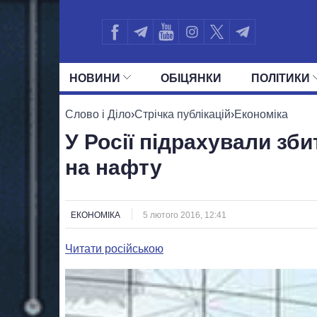
НОВИНИ
ОБIЦЯНКИ
ПОЛIТИКИ
УСІ ПОЛІТИКИ
ПРЕЗИДЕНТ І ОФ
Слово і Діло
›
Стрічка публікацій
›
Економіка
У Росії підрахували збит
на нафту
ЕКОНОМІКА
5 лютого 2016, 12:41
Читати російською