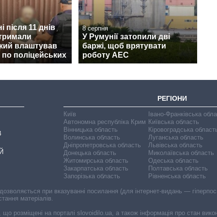
і після 11 днів
8 серпня
атримали
У Румунії затопили дві
який влаштував
баржі, щоб врятувати
 по поліцейських
роботу АЕС
РЕГІОНИ
Київ
Івано-Франківська обл
Автономна республіка Крим
Київська область
Вінницька область
Кіровоградська област
В
Волинська область
Луганська область
Дніпропетровська область
Львівська область
Й
Донецька область
Миколаївська область
Житомирська область
Одеська область
Закарпатська область
Полтавська область
Запорізька область
Рівненська область
 дозволяється при вказуванні посилання (для інтернет-видань — гіперпоси
стання матеріалів.
, що розміщені на порталі slovoidilo.ua, а також інформація про стан вик