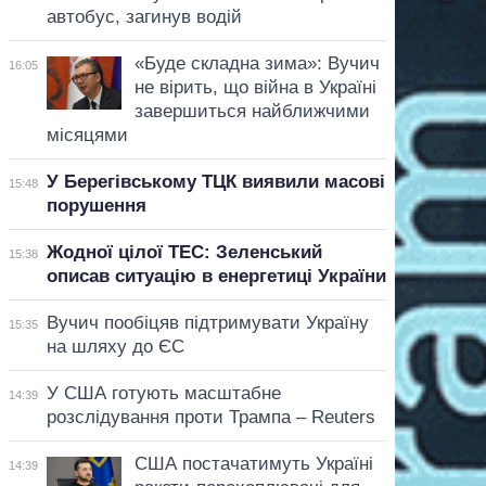
автобус, загинув водій
«Буде складна зима»: Вучич
16:05
не вірить, що війна в Україні
завершиться найближчими
місяцями
У Берегівському ТЦК виявили масові
15:48
порушення
Жодної цілої ТЕС: Зеленський
15:38
описав ситуацію в енергетиці України
Вучич пообіцяв підтримувати Україну
15:35
на шляху до ЄС
У США готують масштабне
14:39
розслідування проти Трампа – Reuters
США постачатимуть Україні
14:39