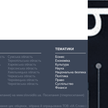
ТЕМАТИКИ
асть
Сумська область
Бізнес
Тернопільська область
Економіка
ь
Харківська область
Культура
Херсонська область
Наука
Хмельницька область
Національна безпека
Черкаська область
Політика
Чернівецька область
Право
Чернігівська область
Суспільство
Фінанси
лання) на www.slovoidilo.ua. Посилання (гіперпосилання)
онання цих обіцянок, зібрана й опрацьована ТОВ «ІА Слово і