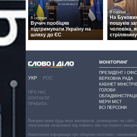
8 серпня
На Буковин
8 серпня
Вучич пообіцяв
пошуків з
підтримувати Україну на
чоловіка, 
шляху до ЄС
стрілянину
МОНІТОРИНГ
ПРЕЗИДЕНТ І ОФІС
УКР
РОС
ВЕРХОВНА РАДА
КАБІНЕТ МІНІСТРІ
ГОЛОВИ
ПРО НАС
ОБЛАДМІНІСТРАЦІ
КОНТАКТИ
МЕРИ МІСТ
ПРАВИЛА
ВСІ ПЕРСОНИ
Використання будь-яких матеріалів, розміщених на сайті,
обов’язкове незалежно від повного або часткового викори
Аналітична інформація про обіцянки політиків і чиновників