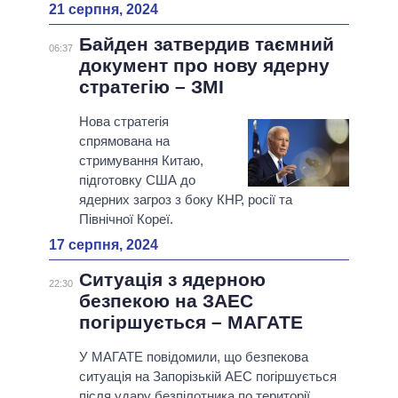
21 серпня, 2024
Байден затвердив таємний
06:37
документ про нову ядерну
стратегію – ЗМІ
Нова стратегія
спрямована на
стримування Китаю,
підготовку США до
ядерних загроз з боку КНР, росії та
Північної Кореї.
17 серпня, 2024
Ситуація з ядерною
22:30
безпекою на ЗАЕС
погіршується – МАГАТЕ
У МАГАТЕ повідомили, що безпекова
ситуація на Запорізькій АЕС погіршується
після удару безпілотника по території