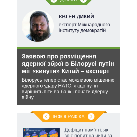
ЄВГЕН ДИКИЙ
експерт Міжнародного
інституту демократій
Заявою про розміщення
Орд
О та
ядерної зброї в Білорусі путін
под
міг «кинути» Китай – експерт
На ю
очіку
Білорусь тепер стає можливою мішенню
проп
ядерного удару НАТО, якщо путін
інфо
лютно
вирішить піти ва-банк і почати ядерну
війну
ІНФОГРАФІКА
Дефіцит пам’яті: як
ть
зріс попит на чипи за