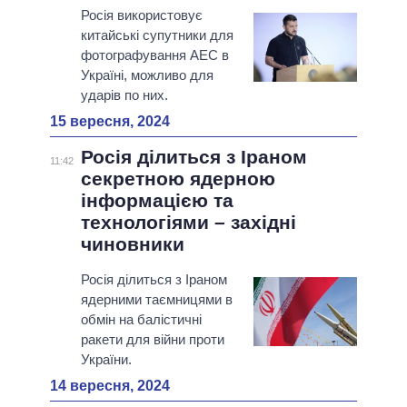
Росія використовує
китайські супутники для
фотографування АЕС в
Україні, можливо для
ударів по них.
15 вересня, 2024
Росія ділиться з Іраном
11:42
секретною ядерною
інформацією та
технологіями – західні
чиновники
Росія ділиться з Іраном
ядерними таємницями в
обмін на балістичні
ракети для війни проти
України.
14 вересня, 2024