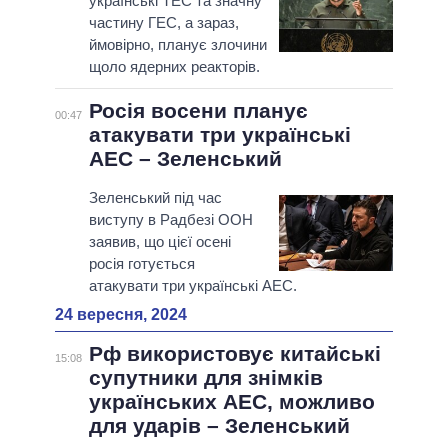
українські ТЕС та значну
частину ГЕС, а зараз,
ймовірно, планує злочини
щоло ядерних реакторів.
Росія восени планує
00:47
атакувати три українські
АЕС – Зеленський
Зеленський під час
виступу в Радбезі ООН
заявив, що цієї осені
росія готується
атакувати три українські АЕС.
24 вересня, 2024
Рф використовує китайські
15:08
супутники для знімків
українських АЕС, можливо
для ударів – Зеленський