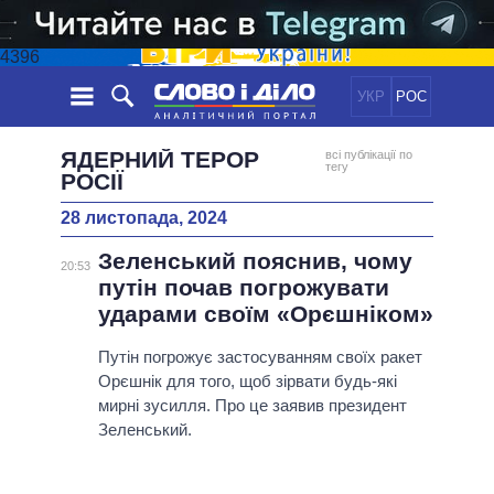
4396
УКР
РОС
НОВИНИ
ЯДЕРНИЙ ТЕРОР
всі публікації по
тегу
РОСІЇ
ОБIЦЯНКИ
СТРІЧКА
ПОЛІТИКА
28 листопада, 2024
ПОДІЇ
ЕКОНОМІКА
ПОЛIТИКИ
Зеленський пояснив, чому
20:53
СТАТТІ
СУСПІЛЬСТВО
путін почав погрожувати
ІНФОГРАФІКА
ДУМКИ
СВІТ
УСІ ПОЛІТИКИ
ударами своїм «Орєшніком»
ОГЛЯДИ
ПРЕЗИДЕНТ І ОФІС
ВІДЕО
Путін погрожує застосуванням своїх ракет
ДАЙДЖЕСТИ
ВЕРХОВНА РАДА
Орєшнік для того, щоб зірвати будь-які
ПІДТРИМАТИ
КАБІНЕТ МІНІСТРІВ
мирні зусилля. Про це заявив президент
Зеленський.
ГОЛОВИ ОБЛАДМІНІСТРАЦІЙ
ПОРІВНЯННЯ ПОЛІТИКІВ
МЕРИ МІСТ