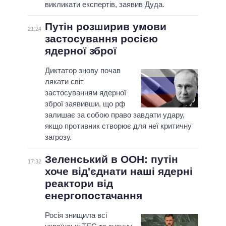
викликати експертів, заявив Дуда.
Путін розширив умови
21:24
застосування росією
ядерної зброї
Диктатор знову почав
лякати світ
застосуванням ядерної
зброї заявивши, що рф
залишає за собою право завдати удару,
якщо противник створює для неї критичну
загрозу.
Зеленський в ООН: путін
17:32
хоче від'єднати наші ядерні
реактори від
енергопостачання
Росія знищила всі