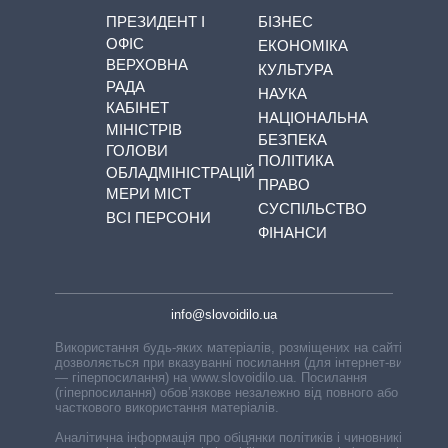
ПРЕЗИДЕНТ І
БІЗНЕС
ОФІС
ЕКОНОМІКА
ВЕРХОВНА
КУЛЬТУРА
РАДА
НАУКА
КАБІНЕТ
НАЦІОНАЛЬНА
МІНІСТРІВ
БЕЗПЕКА
ГОЛОВИ
ПОЛІТИКА
ОБЛАДМІНІСТРАЦІЙ
ПРАВО
МЕРИ МІСТ
СУСПІЛЬСТВО
ВСІ ПЕРСОНИ
ФІНАНСИ
info@slovoidilo.ua
Використання будь-яких матеріалів, розміщених на сайті,
дозволяється при вказуванні посилання (для інтернет-видань
— гіперпосилання) на www.slovoidilo.ua. Посилання
(гіперпосилання) обов’язкове незалежно від повного або
часткового використання матеріалів.
Аналітична інформація про обіцянки політиків і чиновників,