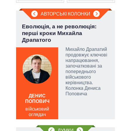
АВТОРСЬКІ КОЛОНКИ
Еволюція, а не революція:
Лип
перші кроки Михайла
Кол
Драпатого
Михайло Драпатий
огли
продовжує ключові
 на
напрацювання,
іри
започатковані за
попереднього
військового
керівництва.
Колонка Дениса
ЛЕОН
Поповича
ДЕНИС
по
ПОПОВИЧ
о
військовий
оглядач
ДУМКИ