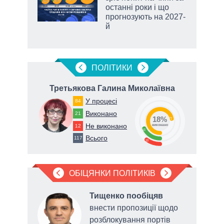
останні роки і що
прогнозують на 2027-
й
ПОЛIТИКИ
ч
Третьякова Галина Миколаївна
У процесі
84
Виконано
21
18%
72
Не виконано
12
виконано
18
Всього
117
10
ОБІЦЯНКИ ПОЛІТИКІВ
яв
,
Тищенко пообіцяв
внести пропозиції щодо
льну
розблокування портів