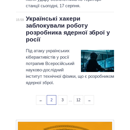
станції сьогодні, 17 серпня.
Українські хакери
15:59
заблокували роботу
розробника ядерної зброї у
росії
Під атаку українських
кіберактивістів у росії
потрапив Всеросійський
науково-дослідний
інститут технічної фізики, що є розробником
ядерної зброї.
←
2
3
...
12
→