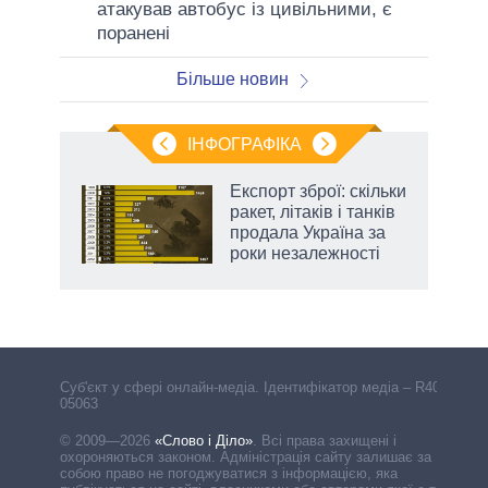
атакував автобус із цивільними, є
поранені
Більше новин
ІНФОГРАФІКА
и на
Експорт зброї: скільки
ракет, літаків і танків
а
продала Україна за
роки незалежності
Cуб'єкт у сфері онлайн-медіа. Ідентифікатор медіа – R40-
05063
© 2009—2026
«Слово і Діло»
.
Всі права захищені і
охороняються законом. Адміністрація сайту залишає за
собою право не погоджуватися з інформацією, яка