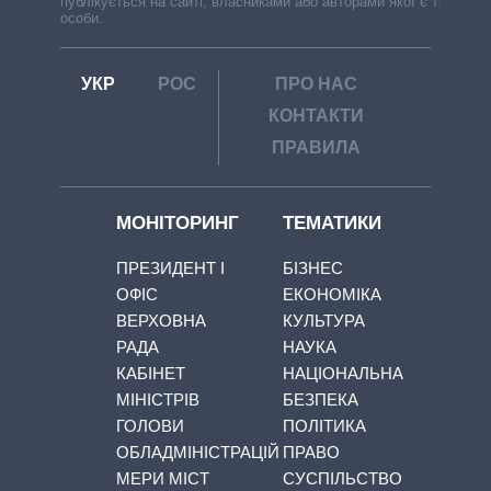
публікується на сайті, власниками або авторами якої є треті
особи.
УКР
РОС
ПРО НАС
КОНТАКТИ
ПРАВИЛА
МОНІТОРИНГ
ТЕМАТИКИ
ПРЕЗИДЕНТ І
БІЗНЕС
ОФІС
ЕКОНОМІКА
ВЕРХОВНА
КУЛЬТУРА
РАДА
НАУКА
КАБІНЕТ
НАЦІОНАЛЬНА
МІНІСТРІВ
БЕЗПЕКА
ГОЛОВИ
ПОЛІТИКА
ОБЛАДМІНІСТРАЦІЙ
ПРАВО
МЕРИ МІСТ
СУСПІЛЬСТВО