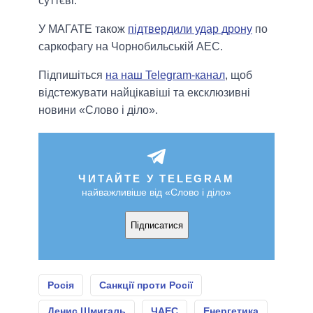
суттєві.
У МАГАТЕ також
підтвердили удар дрону
по
саркофагу на Чорнобильській АЕС.
Підпишіться
на наш Telegram-канал
, щоб
відстежувати найцікавіші та ексклюзивні
новини «Слово і діло».
ЧИТАЙТЕ У TELEGRAM
найважливіше від «Слово і діло»
Підписатися
Росія
Санкції проти Росії
Денис Шмигаль
ЧАЕС
Енергетика