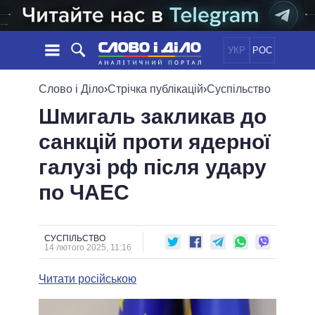
УКР
РОС
НОВИНИ
Слово і Діло
›
Стрічка публікацій
›
Суспільство
Шмигаль закликав до
ОБIЦЯНКИ
СТРІЧКА
ПОЛІТИКА
санкцій проти ядерної
ПОДІЇ
ЕКОНОМІКА
ПОЛIТИКИ
галузі рф після удару
СТАТТІ
СУСПІЛЬСТВО
ІНФОГРАФІКА
ДУМКИ
СВІТ
УСІ ПОЛІТИКИ
по ЧАЕС
ОГЛЯДИ
ПРЕЗИДЕНТ І ОФІС
ВІДЕО
ДАЙДЖЕСТИ
ВЕРХОВНА РАДА
СУСПІЛЬСТВО
ПІДТРИМАТИ
КАБІНЕТ МІНІСТРІВ
14 лютого 2025, 11:16
ГОЛОВИ ОБЛАДМІНІСТРАЦІЙ
ПОРІВНЯННЯ ПОЛІТИКІВ
Читати російською
МЕРИ МІСТ
ВСІ ПЕРСОНИ