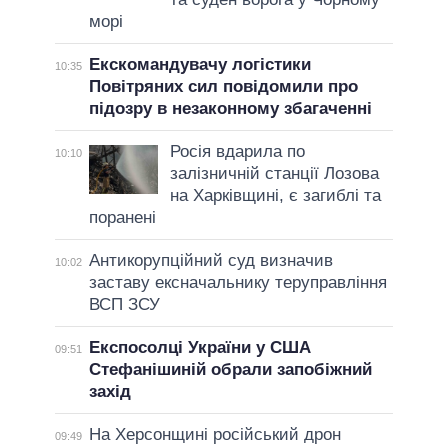
морі
Екскомандувачу логістики
10:35
Повітряних сил повідомили про
підозру в незаконному збагаченні
Росія вдарила по
10:10
залізничній станції Лозова
на Харківщині, є загиблі та
поранені
Антикорупційний суд визначив
10:02
заставу ексначальнику теруправління
ВСП ЗСУ
Експосолці України у США
09:51
Стефанішиній обрали запобіжний
захід
На Херсонщині російський дрон
09:49