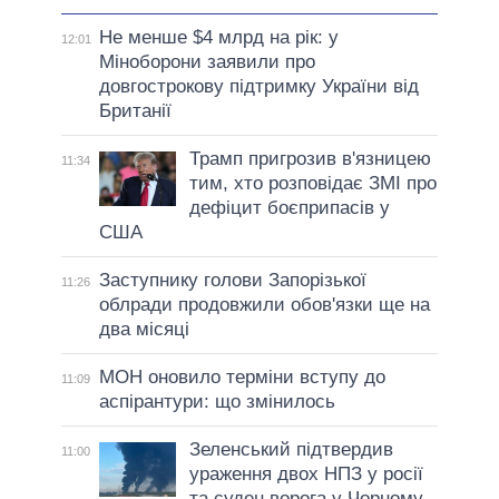
Не менше $4 млрд на рік: у
12:01
Міноборони заявили про
довгострокову підтримку України від
Британії
Трамп пригрозив в'язницею
11:34
тим, хто розповідає ЗМІ про
дефіцит боєприпасів у
США
Заступнику голови Запорізької
11:26
облради продовжили обов'язки ще на
два місяці
МОН оновило терміни вступу до
11:09
аспірантури: що змінилось
Зеленський підтвердив
11:00
ураження двох НПЗ у росії
та суден ворога у Чорному