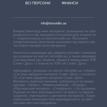
ВСІ ПЕРСОНИ
ФІНАНСИ
info@slovoidilo.ua
Використання будь-яких матеріалів, розміщених на сайті,
дозволяється при вказуванні посилання (для інтернет-видань
— гіперпосилання) на www.slovoidilo.ua. Посилання
(гіперпосилання) обов’язкове незалежно від повного або
часткового використання матеріалів.
Аналітична інформація про обіцянки політиків і чиновників,
що розміщені на порталі slovoidilo.ua, а також інформація про
стан виконання цих обіцянок, зібрана й опрацьована ТОВ «ІА
Слово і Діло» і є власністю ТОВ «ІА Слово і Діло».
Інфографіки, розміщені на порталі slovoidilo.ua, створені ГО
«Система народного контролю Слово і Діло» і є власністю
ГО «Система народного контролю Слово і Діло».
Матеріали, відмічені значками, публікуються на правах
реклами: «Промо», «Новини компаній», «Позиція»,
«Партнерський матеріал», «Спецпроєкт», «За підтримки».
Редакція не несе відповідальності за факти та оціночні
судження, оприлюднені у рекламних матеріалах. Згідно з
українським законодавством відповідальність за зміст
реклами несе рекламодавець.