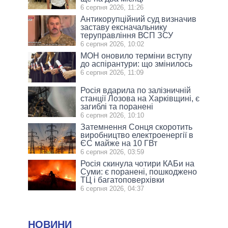
6 серпня 2026, 11:26
Антикорупційний суд визначив
заставу ексначальнику
теруправління ВСП ЗСУ
6 серпня 2026, 10:02
МОН оновило терміни вступу
до аспірантури: що змінилось
6 серпня 2026, 11:09
Росія вдарила по залізничній
станції Лозова на Харківщині, є
загиблі та поранені
6 серпня 2026, 10:10
Затемнення Сонця скоротить
виробництво електроенергії в
ЄС майже на 10 ГВт
6 серпня 2026, 03:59
Росія скинула чотири КАБи на
Суми: є поранені, пошкоджено
ТЦ і багатоповерхівки
6 серпня 2026, 04:37
НОВИНИ