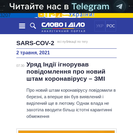
3207
УКР
РОС
НОВИНИ
SARS-COV-2
всі публікації по тегу
2 травня, 2021
ОБIЦЯНКИ
СТРІЧКА
ПОЛІТИКА
Уряд Індії ігнорував
ПОДІЇ
ЕКОНОМІКА
07:30
ПОЛIТИКИ
повідомлення про новий
СТАТТІ
СУСПІЛЬСТВО
штам коронавірусу – ЗМІ
ІНФОГРАФІКА
ДУМКИ
СВІТ
УСІ ПОЛІТИКИ
ОГЛЯДИ
Про новий штам коронавірусу повідомили в
ПРЕЗИДЕНТ І ОФІС
ВІДЕО
березні, а вперше він був виявлений і
ДАЙДЖЕСТИ
ВЕРХОВНА РАДА
виділений ще в лютому. Однак влада не
ПІДТРИМАТИ
КАБІНЕТ МІНІСТРІВ
захотіла вводити більш істотні карантинні
ГОЛОВИ ОБЛАДМІНІСТРАЦІЙ
обмеження
ПОРІВНЯННЯ ПОЛІТИКІВ
МЕРИ МІСТ