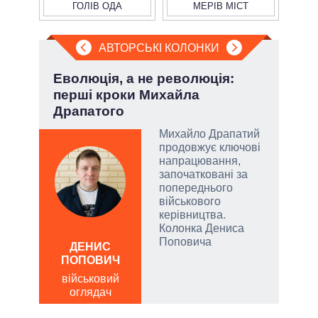
ГОЛІВ ОДА
МЕРІВ МІСТ
АВТОРСЬКІ КОЛОНКИ
.
Еволюція, а не революція:
П'я
перші кроки Михайла
Укр
Драпатого
Михайло Драпатий
продовжує ключові
и, а
напрацювання,
и
започатковані за
 рф.
попереднього
ла
військового
римку
керівництва.
лі
Колонка Дениса
ОЛ
Поповича
Р
ДЕНИС
ПОПОВИЧ
по
о
військовий
оглядач