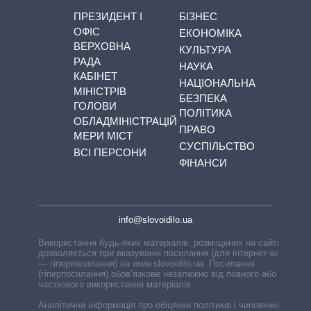
ПРЕЗИДЕНТ І
БІЗНЕС
ОФІС
ЕКОНОМІКА
ВЕРХОВНА
КУЛЬТУРА
РАДА
НАУКА
КАБІНЕТ
НАЦІОНАЛЬНА
МІНІСТРІВ
БЕЗПЕКА
ГОЛОВИ
ПОЛІТИКА
ОБЛАДМІНІСТРАЦІЙ
ПРАВО
МЕРИ МІСТ
СУСПІЛЬСТВО
ВСІ ПЕРСОНИ
ФІНАНСИ
info@slovoidilo.ua
Використання будь-яких матеріалів, розміщених на сайті,
дозволяється при вказуванні посилання (для інтернет-видань
— гіперпосилання) на www.slovoidilo.ua. Посилання
(гіперпосилання) обов’язкове незалежно від повного або
часткового використання матеріалів.
Аналітична інформація про обіцянки політиків і чиновників,