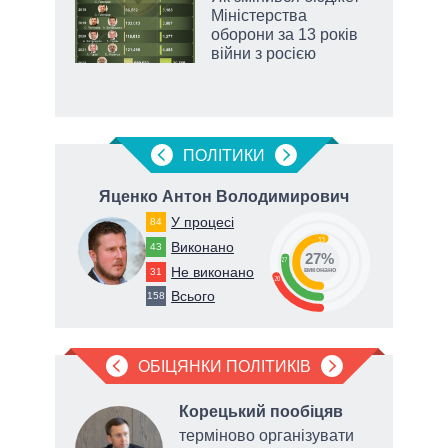
 за
Міністерства
асть
оборони за 13 років
війни з росією
аспі
ПОЛIТИКИ
на
Яценко Антон Володимирович
Ге
У процесі
84
53
Виконано
43
27%
27
Не виконано
31
виконано
20
Всього
158
ОБІЦЯНКИ ПОЛІТИКІВ
Корецький пообіцяв
а
терміново організувати