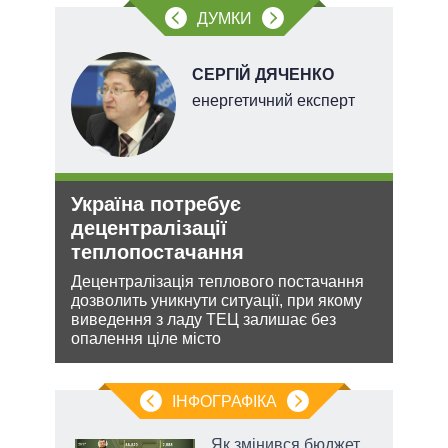
ДУМКИ
НОВ
СЕРГІЙ ДЯЧЕНКО
енергетичний експерт
Україна потребує
Зая
децентралізації
яде
теплопостачання
міг
кова
Децентралізація теплового постачання
Біло
ру –
дозволить уникнути ситуації, при якому
ядер
виведення з ладу ТЕЦ залишає без
виріш
опалення ціле місто
війну
ІНФОГРАФІКА
Як змінився бюджет