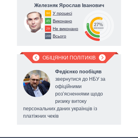
ич
Железняк Ярослав Іванович
У процесі
94
56
Виконано
45
27%
27
Не виконано
78
29
виконано
17
Всього
168
ОБІЦЯНКИ ПОЛІТИКІВ
Федієнко пообіцяв
звернутися до НБУ за
нів
офіційними
роз’ясненнями щодо
ризику витоку
ані
персональних даних українців із
платіжних чеків