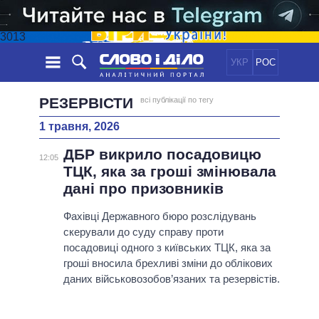
3013
УКР
РОС
НОВИНИ
РЕЗЕРВІСТИ
всі публікації по тегу
1 травня, 2026
ОБIЦЯНКИ
СТРІЧКА
ПОЛІТИКА
ДБР викрило посадовицю
ПОДІЇ
ЕКОНОМІКА
12:05
ПОЛIТИКИ
ТЦК, яка за гроші змінювала
СТАТТІ
СУСПІЛЬСТВО
дані про призовників
ІНФОГРАФІКА
ДУМКИ
СВІТ
УСІ ПОЛІТИКИ
ОГЛЯДИ
Фахівці Державного бюро розслідувань
ПРЕЗИДЕНТ І ОФІС
ВІДЕО
скерували до суду справу проти
ДАЙДЖЕСТИ
ВЕРХОВНА РАДА
посадовиці одного з київських ТЦК, яка за
ПІДТРИМАТИ
КАБІНЕТ МІНІСТРІВ
гроші вносила брехливі зміни до облікових
ГОЛОВИ ОБЛАДМІНІСТРАЦІЙ
даних військовозобов’язаних та резервістів.
ПОРІВНЯННЯ ПОЛІТИКІВ
МЕРИ МІСТ