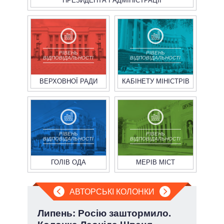
ПРЕЗИДЕНТА І АДМІНІСТРАЦІЇ
РІВЕНЬ
РІВЕНЬ
ВІДПОВІДАЛЬНОСТІ
ВІДПОВІДАЛЬНОСТІ
ВЕРХОВНОЇ РАДИ
КАБІНЕТУ МІНІСТРІВ
РІВЕНЬ
РІВЕНЬ
ВІДПОВІДАЛЬНОСТІ
ВІДПОВІДАЛЬНОСТІ
ГОЛІВ ОДА
МЕРІВ МІСТ
АВТОРСЬКІ КОЛОНКИ
і
Липень: Росію заштормило.
Зел