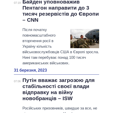
Байден уповноважив
07:19
Пентагон направити до 3
тисяч резервістів до Європи
– CNN
Після початку
повномасштабного
вторгнення росії в
Україну кількість
військовослужбовців США в Європі зросла.
Нині там перебуває понад 100 тисяч
американських військових.
31 березня, 2023
Путін вважає загрозою для
07:06
стабільності своєї влади
відправку на війну
новобранців – ISW
Російських призовників, швидше за все, не