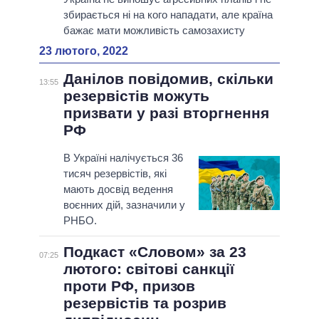
збирається ні на кого нападати, але країна
бажає мати можливість самозахисту
23 лютого, 2022
Данілов повідомив, скільки
13:55
резервістів можуть
призвати у разі вторгнення
РФ
В Україні налічується 36
тисяч резервістів, які
мають досвід ведення
воєнних дій, зазначили у
РНБО.
Подкаст «Словом» за 23
07:25
лютого: світові санкції
проти РФ, призов
резервістів та розрив