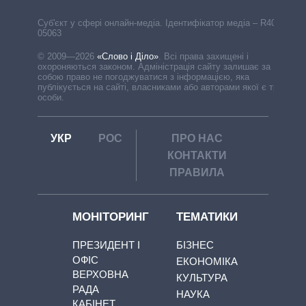
Cуб'єкт у сфері онлайн-медіа. Ідентифікатор медіа – R40-
05063
© 2009—2026
«Слово і Діло»
.
Всі права захищені і
охороняються законом. Адміністрація сайту залишає за
собою право не погоджуватися з інформацією, яка
публікується на сайті, власниками або авторами якої є треті
особи.
УКР
РОС
ПРО НАС
КОНТАКТИ
ПРАВИЛА
МОНІТОРИНГ
ТЕМАТИКИ
ПРЕЗИДЕНТ І
БІЗНЕС
ОФІС
ЕКОНОМІКА
ВЕРХОВНА
КУЛЬТУРА
РАДА
НАУКА
КАБІНЕТ