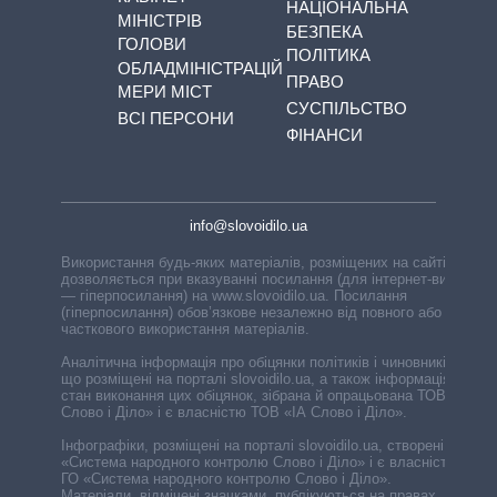
НАЦІОНАЛЬНА
МІНІСТРІВ
БЕЗПЕКА
ГОЛОВИ
ПОЛІТИКА
ОБЛАДМІНІСТРАЦІЙ
ПРАВО
МЕРИ МІСТ
СУСПІЛЬСТВО
ВСІ ПЕРСОНИ
ФІНАНСИ
info@slovoidilo.ua
Використання будь-яких матеріалів, розміщених на сайті,
дозволяється при вказуванні посилання (для інтернет-видань
— гіперпосилання) на www.slovoidilo.ua. Посилання
(гіперпосилання) обов’язкове незалежно від повного або
часткового використання матеріалів.
Аналітична інформація про обіцянки політиків і чиновників,
що розміщені на порталі slovoidilo.ua, а також інформація про
стан виконання цих обіцянок, зібрана й опрацьована ТОВ «ІА
Слово і Діло» і є власністю ТОВ «ІА Слово і Діло».
Інфографіки, розміщені на порталі slovoidilo.ua, створені ГО
«Система народного контролю Слово і Діло» і є власністю
ГО «Система народного контролю Слово і Діло».
Матеріали, відмічені значками, публікуються на правах