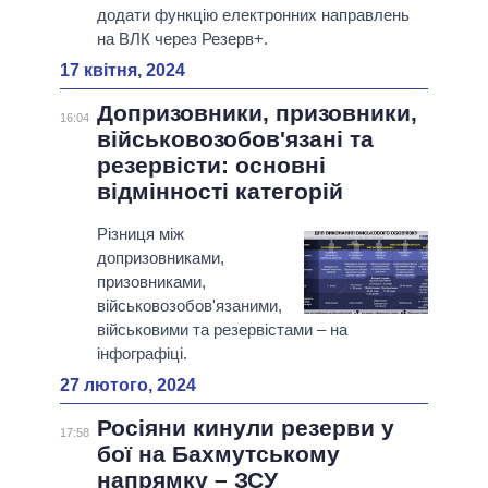
додати функцію електронних направлень
на ВЛК через Резерв+.
17 квітня, 2024
Допризовники, призовники,
16:04
військовозобов'язані та
резервісти: основні
відмінності категорій
Різниця між
допризовниками,
призовниками,
військовозобов'язаними,
військовими та резервістами – на
інфографіці.
27 лютого, 2024
Росіяни кинули резерви у
17:58
бої на Бахмутському
напрямку – ЗСУ