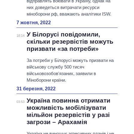
відправлять воювати в Україну, однак на
них доведеться витрачати ресурси
міноборони рф, вважають аналітики ISW.
7 жовтня, 2022
У Білорусі повідомили,
18:14
скільки резервістів можуть
призвати «за потреби»
За потреби у Білорусі можуть призвати на
військову службу 500 тисяч
військовозобов'язаних, заявили в
Міноборони країни.
31 березня, 2022
Україна повинна отримати
03:53
можливість мобілізувати
мільйон резервістів у разі
загрози – Арахамія
Україна не виношує агресивних планів і не