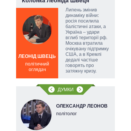
ї
Колонка Леоніда Швеця
Кол
Липень змінив
динаміку війни:
у
росія посилила
балістичні атаки, а
сити
Україна – удари
вглиб території рф.
Москва втратила
очікувану підтримку
США, а в Кремлі
ЛЕОНІД ШВЕЦЬ
ЛЕОН
дедалі частіше
політичний
по
говорять про
оглядач
о
затяжну кризу.
ДУМКИ
ОЛЕКСАНДР ЛЕОНОВ
х
політолог