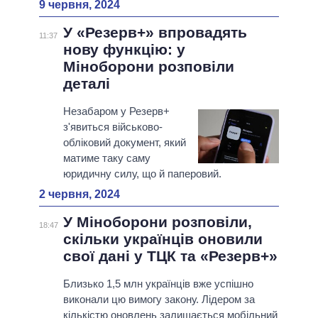
9 червня, 2024
У «Резерв+» впровадять
11:37
нову функцію: у
Міноборони розповіли
деталі
Незабаром у Резерв+
з'явиться військово-
обліковий документ, який
матиме таку саму
юридичну силу, що й паперовий.
2 червня, 2024
У Міноборони розповіли,
18:47
скільки українців оновили
свої дані у ТЦК та «Резерв+»
Близько 1,5 млн українців вже успішно
виконали цю вимогу закону. Лідером за
кількістю оновлень залишається мобільний