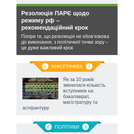
Резолюція ПАРЄ щодо
Укр
и рф
режиму рф –
дец
рекомендаційний крок
теп
Попри те, що резолюція не обов'язкова
Деце
 цей
до виконання, з політичної точки зору –
дозво
це дуже важливий крок
виве
опал
ІНФОГРАФІКА
Як за 10 років
 за
змінилася кількість
асть
вступників на
бакалаврат,
магістратуру та
аспірантуру
ПОЛIТИКИ