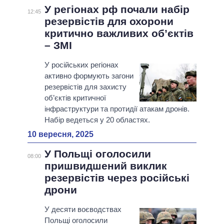
У регіонах рф почали набір
12:45
резервістів для охорони
критично важливих об’єктів
– ЗМІ
У російських регіонах
активно формують загони
резервістів для захисту
об’єктів критичної
інфраструктури та протидії атакам дронів.
Набір ведеться у 20 областях.
10 вересня, 2025
У Польщі оголосили
08:00
пришвидшений виклик
резервістів через російські
дрони
У десяти воєводствах
Польщі оголосили