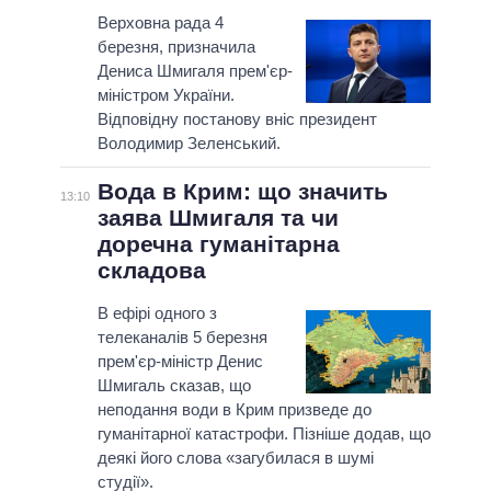
Верховна рада 4
березня, призначила
Дениса Шмигаля прем'єр-
міністром України.
Відповідну постанову вніс президент
Володимир Зеленський.
Вода в Крим: що значить
13:10
заява Шмигаля та чи
доречна гуманітарна
складова
В ефірі одного з
телеканалів 5 березня
прем'єр-міністр Денис
Шмигаль сказав, що
неподання води в Крим призведе до
гуманітарної катастрофи. Пізніше додав, що
деякі його слова «загубилася в шумі
студії».