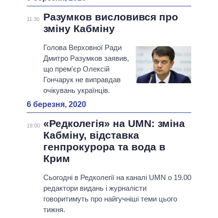
Разумков висловився про
11:30
зміну Кабміну
Голова Верховної Ради
Дмитро Разумков заявив,
що прем'єр Олексій
Гончарук не виправдав
очікувань українців.
6 березня, 2020
«Редколегія» на UMN: зміна
19:00
Кабміну, відставка
генпрокурора та вода в
Крим
Сьогодні в Редколегії на каналі UMN о 19.00
редактори видань і журналісти
говоритимуть про найгучніші теми цього
тижня.