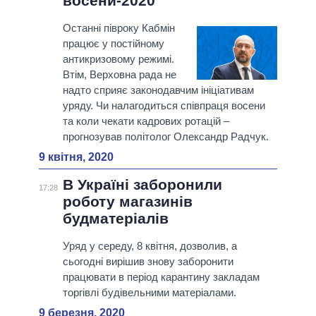
восени-2020
Останні півроку Кабмін
працює у постійному
антикризовому режимі.
Втім, Верховна рада не
надто сприяє законодавчим ініціативам
уряду. Чи налагодиться співпраця восени
та коли чекати кадрових ротацій –
прогнозував політолог Олександр Радчук.
9 квітня, 2020
В Україні заборонили
17:28
роботу магазинів
будматеріалів
Уряд у середу, 8 квітня, дозволив, а
сьогодні вирішив знову заборонити
працювати в період карантину закладам
торгівлі будівельними матеріалами.
9 березня, 2020