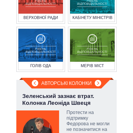
РІВЕНЬ
РІВЕНЬ
ВІДПОВІДАЛЬНОСТІ
ВІДПОВІДАЛЬНОСТІ
ВЕРХОВНОЇ РАДИ
КАБІНЕТУ МІНІСТРІВ
РІВЕНЬ
РІВЕНЬ
ВІДПОВІДАЛЬНОСТІ
ВІДПОВІДАЛЬНОСТІ
ГОЛІВ ОДА
МЕРІВ МІСТ
АВТОРСЬКІ КОЛОНКИ
ва
Зеленський зазнає втрат.
Ево
?
Колонка Леоніда Швеця
пер
Дра
РНБО
Протести на
підтримку
і»,
Федорова не могли
не позначитися на