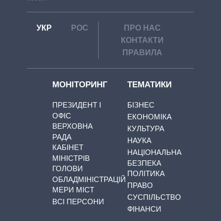
УКР
РОС
ПРО НАС
КОНТАКТИ
ПРАВИЛА
МОНІТОРИНГ
ТЕМАТИКИ
ПРЕЗИДЕНТ І
БІЗНЕС
ОФІС
ЕКОНОМІКА
ВЕРХОВНА
КУЛЬТУРА
РАДА
НАУКА
КАБІНЕТ
НАЦІОНАЛЬНА
МІНІСТРІВ
БЕЗПЕКА
ГОЛОВИ
ПОЛІТИКА
ОБЛАДМІНІСТРАЦІЙ
ПРАВО
МЕРИ МІСТ
СУСПІЛЬСТВО
ВСІ ПЕРСОНИ
ФІНАНСИ