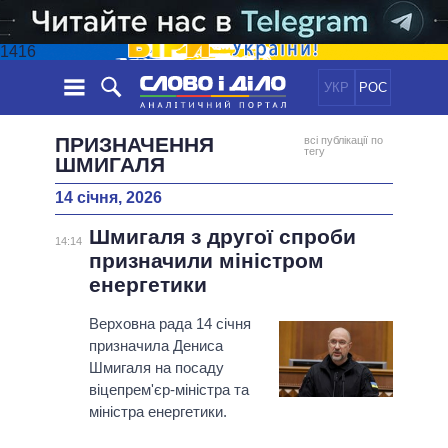
1416
УКР
РОС
НОВИНИ
ПРИЗНАЧЕННЯ
всі публікації по
тегу
ШМИГАЛЯ
ОБIЦЯНКИ
СТРІЧКА
ПОЛІТИКА
14 січня, 2026
ПОДІЇ
ЕКОНОМІКА
ПОЛIТИКИ
Шмигаля з другої спроби
14:14
СТАТТІ
СУСПІЛЬСТВО
призначили міністром
ІНФОГРАФІКА
ДУМКИ
СВІТ
УСІ ПОЛІТИКИ
енергетики
ОГЛЯДИ
ПРЕЗИДЕНТ І ОФІС
ВІДЕО
Верховна рада 14 січня
ДАЙДЖЕСТИ
ВЕРХОВНА РАДА
призначила Дениса
ПІДТРИМАТИ
КАБІНЕТ МІНІСТРІВ
Шмигаля на посаду
віцепрем'єр-міністра та
ГОЛОВИ ОБЛАДМІНІСТРАЦІЙ
ПОРІВНЯННЯ ПОЛІТИКІВ
міністра енергетики.
МЕРИ МІСТ