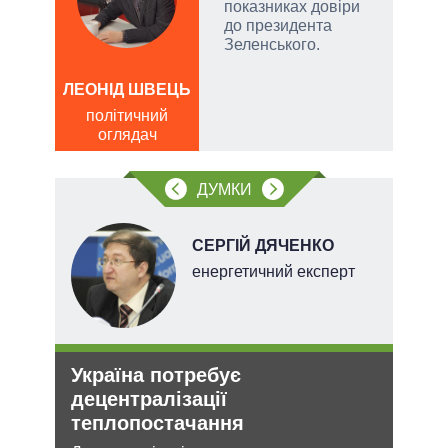
показниках довіри
до президента
Зеленського.
и,
ЛЕОНІД ШВЕЦЬ
Д
політичний
ів:
ПО
оглядач
ві
тів
о
ДУМКИ
вих
.
СЕРГІЙ ДЯЧЕНКО
енергетичний експерт
Україна потребує
Рез
О та
децентралізації
реж
теплопостачання
рек