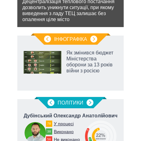
Децентралізація теплового постачання
Попр
дозволить уникнути ситуації, при якому
до ви
лютно
виведення з ладу ТЕЦ залишає без
це д
опалення ціле місто
ІНФОГРАФІКА
Як змінився бюджет
раїні
Міністерства
ої
оборони за 13 років
війни з росією
ПОЛIТИКИ
ич
Дубінський Олександр Анатолійович
У процесі
78
45
33
Виконано
38
22%
Не виконано
56
22
виконано