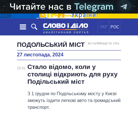
2226
УКР
РОС
НОВИНИ
ПОДОЛЬСЬКИЙ МІСТ
всі публікації по тегу
27 листопада, 2024
ОБIЦЯНКИ
СТРІЧКА
ПОЛІТИКА
Стало відомо, коли у
ПОДІЇ
ЕКОНОМІКА
10:31
ПОЛIТИКИ
столиці відкриють для руху
СТАТТІ
СУСПІЛЬСТВО
Подільський міст
ІНФОГРАФІКА
ДУМКИ
СВІТ
УСІ ПОЛІТИКИ
ОГЛЯДИ
З 1 грудня по Подільському мосту у Києві
ПРЕЗИДЕНТ І ОФІС
ВІДЕО
зможуть їздити легкові авто та громадський
ДАЙДЖЕСТИ
ВЕРХОВНА РАДА
транспорт.
ПІДТРИМАТИ
КАБІНЕТ МІНІСТРІВ
ГОЛОВИ ОБЛАДМІНІСТРАЦІЙ
ПОРІВНЯННЯ ПОЛІТИКІВ
МЕРИ МІСТ