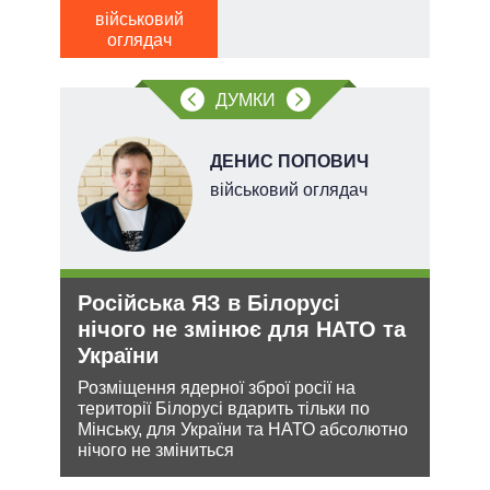
о
військовий
тів
оглядач
вих
ДУМКИ
.
ДЕНИС ПОПОВИЧ
ерт
військовий оглядач
Російська ЯЗ в Білорусі
Орд
нічого не змінює для НАТО та
под
України
На ю
очіку
ання
Розміщення ядерної зброї росії на
проп
кому
території Білорусі вдарить тільки по
інфо
Мінську, для України та НАТО абсолютно
нічого не зміниться