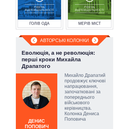
РІВЕНЬ
РІВЕНЬ
ВІДПОВІДАЛЬНОСТІ
ВІДПОВІДАЛЬНОСТІ
ГОЛІВ ОДА
МЕРІВ МІСТ
АВТОРСЬКІ КОЛОНКИ
ва
Еволюція, а не революція:
При
?
перші кроки Михайла
під
Драпатого
РНБО
Михайло Драпатий
і»,
продовжує ключові
напрацювання,
започатковані за
попереднього
військового
и,
керівництва.
Колонка Дениса
Д
Поповича
ПО
ДЕНИС
ів:
ПОПОВИЧ
ві