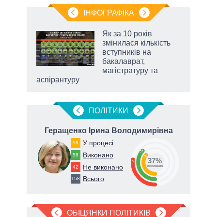
ІНФОГРАФІКА
 як
Як за 10 років
и за
змінилася кількість
вступників на
2027-
бакалаврат,
магістратуру та
аспірантуру
ПОЛIТИКИ
Геращенко Ірина Володимирівна
Ф
У процесі
58
37
Виконано
58
36
37%
27
Не виконано
42
виконано
Всього
158
ОБІЦЯНКИ ПОЛІТИКІВ