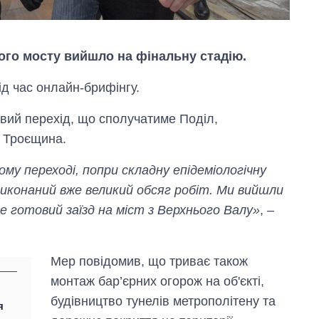
го мосту вийшло на фінальну стадію.
ід час онлайн-брифінгу.
овий перехід, що сполучатиме Поділ,
 Троєщина.
у переході, попри складну епідеміологічну
иконаний вже великий обсяг робіт. Ми вийшли
де готовий заїзд на міст з Верхнього Валу»
, –
Дефіцит пам’яті:
як зріс попит на
Мер повідомив, що триває також
чипи за останні
монтаж бар’єрних огорож на об'єкті,
роки і що
прогнозують на
будівництво тунелів метрополітену та
я
2027-й