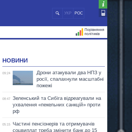
УКР
РОС
Порівняння
політиків
ЦІЙ
МЕРИ МІСТ
ВСІ ПЕРСОНИ
НОВИНИ
Дрони атакували два НПЗ у
09:24
росії, спалахнули масштабні
пожежі
Зеленський та Сибіга відреагували на
08:47
ухвалення «пекельних санкцій» проти
рф
Частині пенсіонерів та отримувачів
05:15
соцвиплат треба змінити банк до 15