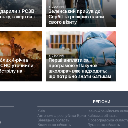
7 серпня
вдарили з РСЗВ
Зеленський прибув до
ьку, є жертва і
Сербії та розкрив плани
свого візиту
7 серпня
блих 4-річна
Перші виплати за
 ДСНС уточнили
програмою «Пакунок
бстрілу на
школяра» вже надходять:
що потрібно знати батькам
РЕГІОНИ
Київ
Івано-Франківська обл
Автономна республіка Крим
Київська область
Вінницька область
Кіровоградська област
В
Волинська область
Луганська область