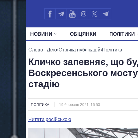
НОВИНИ
ОБIЦЯНКИ
ПОЛIТИКИ
УСІ ПОЛІТИКИ
ПРЕЗИДЕНТ І ОФ
Слово і Діло
›
Стрічка публікацій
›
Політика
Кличко запевняє, що бу
Воскресенського мосту
стадію
ПОЛІТИКА
19 березня 2021, 16:53
Читати російською