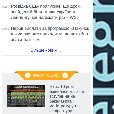
Розвідка США припускає, що дрон,
00:57
знайдений біля літака України в
Лейпцигу, міг належати рф – WSJ
Перші виплати за програмою «Пакунок
23:56
школяра» вже надходять: що потрібно
знати батькам
Більше новин
ІНФОГРАФІКА
Як за 10 років
змінилася кількість
вступників на
бакалаврат,
магістратуру та
аспірантуру