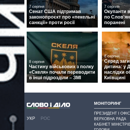
7 серпня
7 серпня
Сенат США підтримав
Окупанти 
законопроєкт про «пекельні
по Слов'янс
санкції» проти росії
поранені
8 серпня
Серед заги
8 серпня
Частину військових з полку
дитина: у
«Скеля» почали переводити
наслідки о
в інші підрозділи – ЗМІ
Київщині
МОНІТОРИНГ
ПРЕЗИДЕНТ І ОФІС
УКР
РОС
ВЕРХОВНА РАДА
КАБІНЕТ МІНІСТРІ
ГОЛОВИ