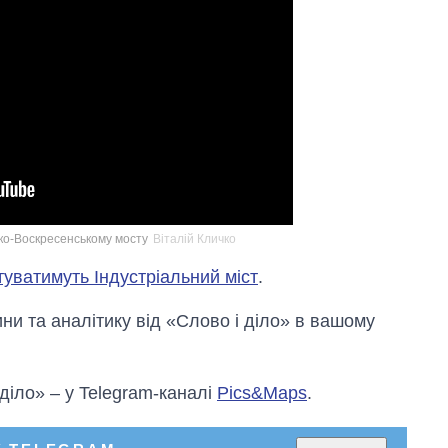
ько-Воскресенському мосту
Віталій Кличко
уватимуть Індустріальний міст
.
и та аналітику від «Слово і діло» в вашому
 діло» – у Telegram-каналі
Pics&Maps
.