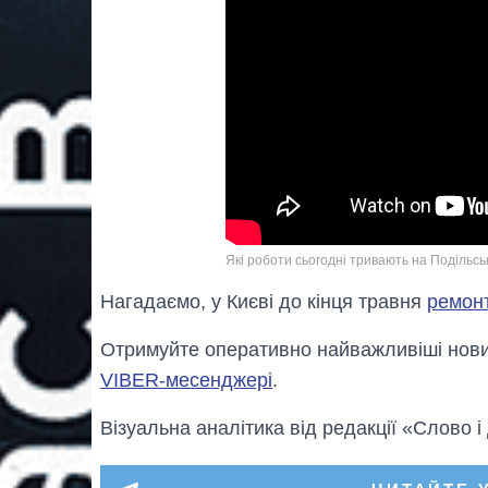
Які роботи сьогодні тривають на Подільс
Нагадаємо, у Києві до кінця травня
ремонт
Отримуйте оперативно найважливіші новин
VIBER-месенджері
.
Візуальна аналітика від редакції «Слово і