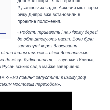
дорожнє покриття на території
Русанівських садів. Арковий міст через
річку Дніпро вже встановили в
проектне положення.
«Роботи тривають і на Лівому березі,
де облаштовують насип. Вони були
затягнуті через блокування
и пішли іншим шляхом – пісок доставляємо
и до місця будівництва»
, – зауважив Кличко,
 Русанівських садів майже завершено.
демію
«ми повинні запустити в цьому році
нським мостовим переходом»
.