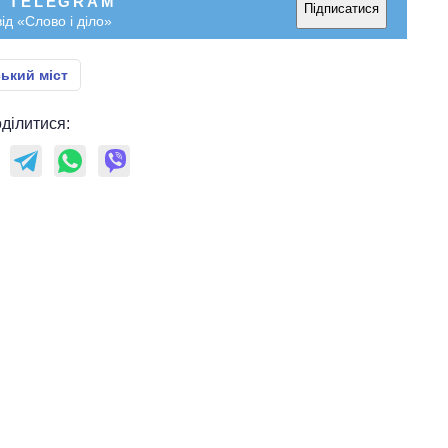
У TELEGRAM
Підписатися
ід «Слово і діло»
ький міст
ділитися: