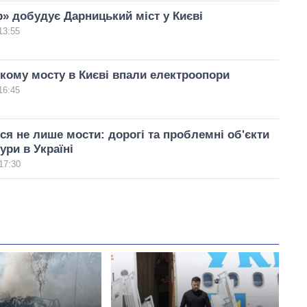
» добудує Дарницький міст у Києві
13:55
ому мосту в Києві впали електроопори
16:45
 не лише мости: дорогі та проблемні об'єкти
ури в Україні
17:30