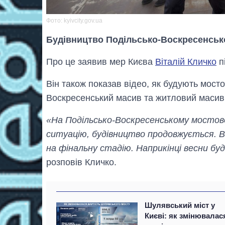
Фото: kyivcity.gov.ua
Будівництво Подільсько-Воскресенсько
Про це заявив мер Києва
Віталій Кличко
п
Він також показав відео, як будують мост
Воскресенський масив та житловий масив
«На Подільсько-Воскресенському мостовом
ситуацію, будівництво продовжується. В
на фінальну стадію. Наприкінці весни бу
розповів Кличко.
Шулявський міст у
Києві: як змінювалас