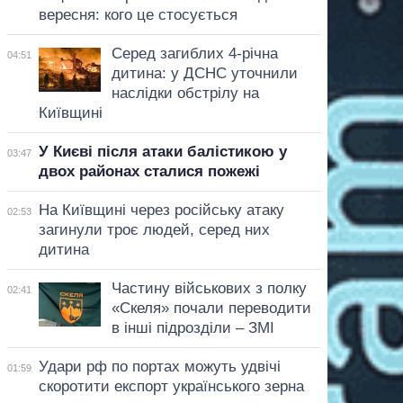
вересня: кого це стосується
Серед загиблих 4-річна
04:51
дитина: у ДСНС уточнили
наслідки обстрілу на
Київщині
У Києві після атаки балістикою у
03:47
двох районах сталися пожежі
На Київщині через російську атаку
02:53
загинули троє людей, серед них
дитина
Частину військових з полку
02:41
«Скеля» почали переводити
в інші підрозділи – ЗМІ
Удари рф по портах можуть удвічі
01:59
скоротити експорт українського зерна