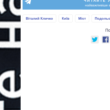
ЧИТАЙТЕ 
найважливіше в
Віталий Кличко
Київ
Міст
Подольс
По