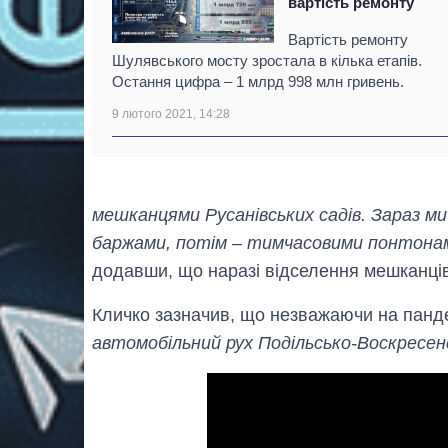
вартість ремонту
Вартість ремонту
Шулявського мосту зростала в кілька етапів.
Остання цифра – 1 млрд 998 млн гривень.
9 лютого 2021, 14:28
мешканцями Русанівських садів. Зараз м
баржами, потім – тимчасовими понтонам
додавши, що наразі відселення мешканців
Кличко зазначив, що незважаючи на пан
автомобільний рух Подільсько-Воскресе