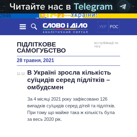
2946
УКР
РОС
НОВИНИ
ПІДЛІТКОВЕ
всі публікації по
тегу
САМОГУБСТВО
ОБIЦЯНКИ
СТРІЧКА
ПОЛІТИКА
28 травня, 2021
ПОДІЇ
ЕКОНОМІКА
ПОЛIТИКИ
В Україні зросла кількість
11:12
СТАТТІ
СУСПІЛЬСТВО
суїцидів серед підлітків –
ІНФОГРАФІКА
ДУМКИ
СВІТ
УСІ ПОЛІТИКИ
омбудсмен
ОГЛЯДИ
ПРЕЗИДЕНТ І ОФІС
ВІДЕО
За 4 місяці 2021 року зафіксовано 126
ДАЙДЖЕСТИ
ВЕРХОВНА РАДА
випадків суїцидів серед дітей та підлітків.
ПІДТРИМАТИ
КАБІНЕТ МІНІСТРІВ
При тому що майже така ж кількість була
за весь 2020 рік.
ГОЛОВИ ОБЛАДМІНІСТРАЦІЙ
ПОРІВНЯННЯ ПОЛІТИКІВ
МЕРИ МІСТ