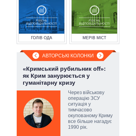
РІВЕНЬ
РІВЕНЬ
ВІДПОВІДАЛЬНОСТІ
ВІДПОВІДАЛЬНОСТІ
ГОЛІВ ОДА
МЕРІВ МІСТ
АВТОРСЬКІ КОЛОНКИ
ва
«Кримський рубильник off»:
При
?
як Крим занурюється у
під
гуманітарну кризу
РНБО
Через військову
і»,
операцію ЗСУ
ситуація у
тимчасово
окупованому Криму
все більше нагадує
и,
1990 рік.
Д