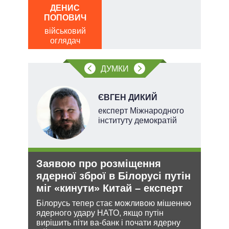
ПО
ДЕНИС
ів:
ПОПОВИЧ
ві
о
військовий
тів
оглядач
вих
ДУМКИ
.
НОВ
ЄВГЕН ДИКИЙ
експерт Міжнародного
інституту демократій
Заявою про розміщення
Ане
ядерної зброї в Білорусі путін
зав
міг «кинути» Китай – експерт
НА
кова
Білорусь тепер стає можливою мішенню
Може
ру –
ядерного удару НАТО, якщо путін
анек
вирішить піти ва-банк і почати ядерну
стат