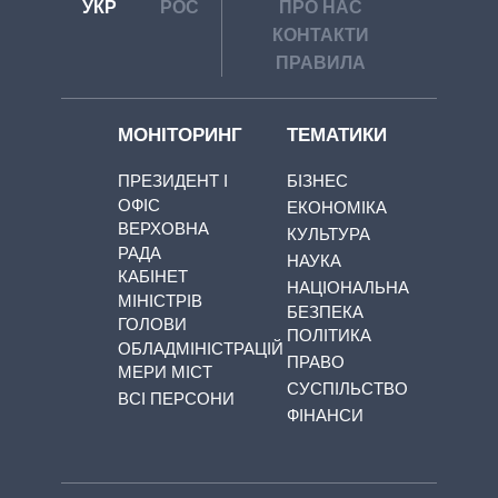
УКР
РОС
ПРО НАС
КОНТАКТИ
ПРАВИЛА
МОНІТОРИНГ
ТЕМАТИКИ
ПРЕЗИДЕНТ І
БІЗНЕС
ОФІС
ЕКОНОМІКА
ВЕРХОВНА
КУЛЬТУРА
РАДА
НАУКА
КАБІНЕТ
НАЦІОНАЛЬНА
МІНІСТРІВ
БЕЗПЕКА
ГОЛОВИ
ПОЛІТИКА
ОБЛАДМІНІСТРАЦІЙ
ПРАВО
МЕРИ МІСТ
СУСПІЛЬСТВО
ВСІ ПЕРСОНИ
ФІНАНСИ