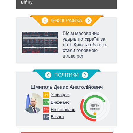
війну
спро
ІНФОГРАФІКА
Вісім масованих
ладів
ударів по Україні за
літо: Київ та область
стали головною
ціллю рф
ПОЛIТИКИ
вич
Шмигаль Денис Анатолійович
Т
У процесі
10
33
66
Виконано
539
66%
Не виконано
270
виконано
1
Всього
819