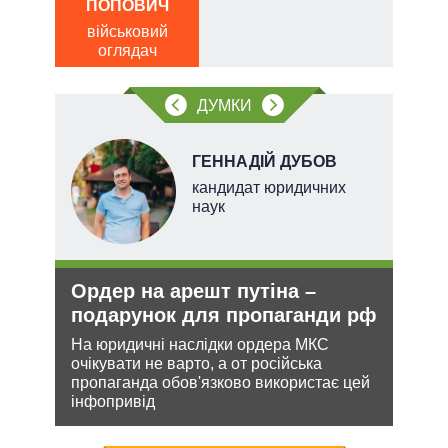
ПОПОВИЧ
о
військовий
оглядач
ДУМКИ
НОВ
ГЕННАДІЙ ДУБОВ
кандидат юридичних
наук
Ордер на арешт путіна –
Зая
подарунок для пропаганди рф
яде
міг
На юридичні наслідки ордера МКС
очікувати не варто, а от російська
кова
Біло
пропаганда обов'язково використає цей
ру –
ядер
інфопривід
виріш
війну