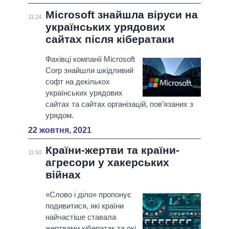
Microsoft знайшла віруси на
11:24
українських урядових
сайтах після кібератаки
Фахівці компанії Microsoft
Corp знайшли шкідливий
софт на декількох
українських урядових
сайтах та сайтах організацій, пов’язаних з
урядом.
22 жовтня, 2021
Країни-жертви та країни-
11:50
агресори у хакерських
війнах
«Слово і діло» пропонує
подивитися, які країни
найчастіше ставала
жертвами кібератак та які