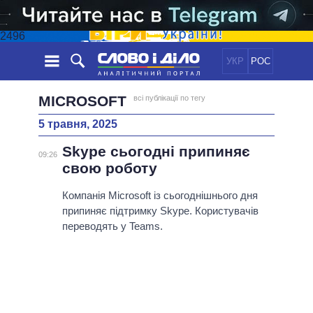
2496
УКР
РОС
НОВИНИ
MICROSOFT
всі публікації по тегу
5 травня, 2025
ОБIЦЯНКИ
СТРІЧКА
ПОЛІТИКА
Skype сьогодні припиняє
ПОДІЇ
ЕКОНОМІКА
09:26
ПОЛIТИКИ
свою роботу
СТАТТІ
СУСПІЛЬСТВО
ІНФОГРАФІКА
ДУМКИ
СВІТ
УСІ ПОЛІТИКИ
Компанія Microsoft із сьогоднішнього дня
припиняє підтримку Skype. Користувачів
ОГЛЯДИ
ПРЕЗИДЕНТ І ОФІС
ВІДЕО
переводять у Teams.
ДАЙДЖЕСТИ
ВЕРХОВНА РАДА
ПІДТРИМАТИ
КАБІНЕТ МІНІСТРІВ
ГОЛОВИ ОБЛАДМІНІСТРАЦІЙ
ПОРІВНЯННЯ ПОЛІТИКІВ
МЕРИ МІСТ