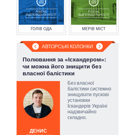
РІВЕНЬ
РІВЕНЬ
ВІДПОВІДАЛЬНОСТІ
ВІДПОВІДАЛЬНОСТІ
ГОЛІВ ОДА
МЕРІВ МІСТ
АВТОРСЬКІ КОЛОНКИ
і
Полювання за «Іскандером»:
Зел
ї
чи можна його знищити без
Кол
власної балістики
Без власної
у
балістики системно
знищувати пускові
сити
установки
Іскандерів Україні
надзвичайно
складно.
ЛЕОН
ДЕНИС
по