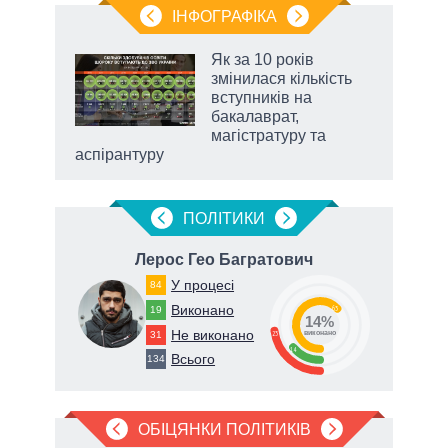
ІНФОГРАФІКА
и на
Як за 10 років
змінилася кількість
а
вступників на
бакалаврат,
магістратуру та
аспірантуру
ПОЛIТИКИ
ч
Лерос Гео Багратович
У процесі
84
Виконано
19
63
14%
Не виконано
31
23
виконано
14
Всього
134
ОБІЦЯНКИ ПОЛІТИКІВ