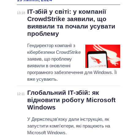
IT-збій у світі: у компанії
13:18
CrowdStrike заявили, що
виявили та почали усувати
проблему
Гендиректор компанії з
кібербезпеки CrowdStrike
заявив, що проблему
виявили в оновленні
програмного забезпечення для Windows. Її
вже усувають.
Глобальний IT-збій: як
12:11
відновити роботу Microsoft
Windows
У Держспецзв'язку дали інструкцію, як
запустити комп'ютери, які працюють на
Microsoft Windows.