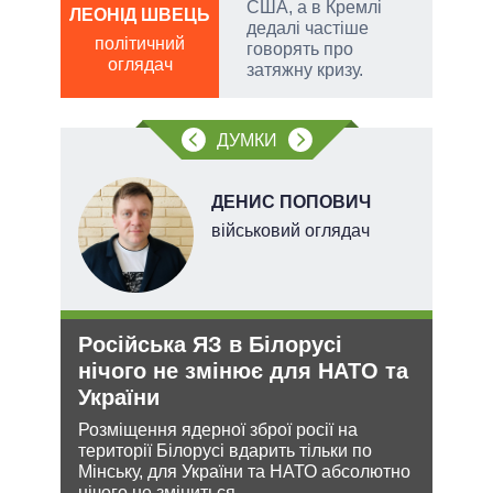
США, а в Кремлі
ЛЕОНІД ШВЕЦЬ
дедалі частіше
Д
політичний
ів:
говорять про
ПО
оглядач
затяжну кризу.
ві
тів
о
ДУМКИ
вих
.
НОВ
ДЕНИС ПОПОВИЧ
військовий оглядач
Російська ЯЗ в Білорусі
Укр
нічого не змінює для НАТО та
дец
України
теп
кова
Розміщення ядерної зброї росії на
Деце
ру –
території Білорусі вдарить тільки по
дозво
Мінську, для України та НАТО абсолютно
виве
нічого не зміниться
опал