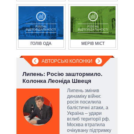
РІВЕНЬ
РІВЕНЬ
ВІДПОВІДАЛЬНОСТІ
ВІДПОВІДАЛЬНОСТІ
ГОЛІВ ОДА
МЕРІВ МІСТ
АВТОРСЬКІ КОЛОНКИ
ва
Липень: Росію заштормило.
Ево
?
Колонка Леоніда Швеця
пер
Дра
РНБО
Липень змінив
динаміку війни:
і»,
росія посилила
балістичні атаки, а
Україна – удари
вглиб території рф.
Москва втратила
и,
очікувану підтримку