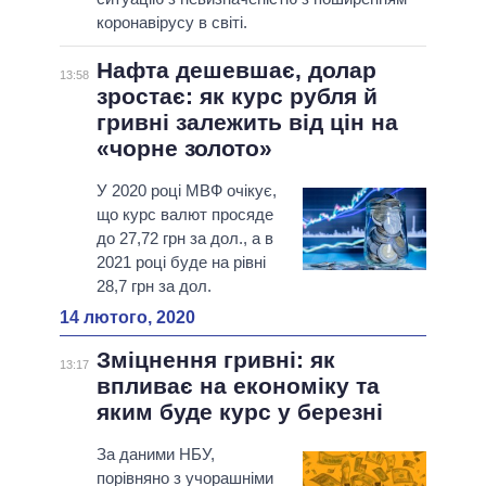
коронавірусу в світі.
Нафта дешевшає, долар
13:58
зростає: як курс рубля й
гривні залежить від цін на
«чорне золото»
У 2020 році МВФ очікує,
що курс валют просяде
до 27,72 грн за дол., а в
2021 році буде на рівні
28,7 грн за дол.
14 лютого, 2020
Зміцнення гривні: як
13:17
впливає на економіку та
яким буде курс у березні
За даними НБУ,
порівняно з учорашніми