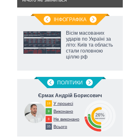
ІНФОГРАФІКА
Вісім масованих
ть
ударів по Україні за
літо: Київ та область
стали головною
ціллю рф
ПОЛIТИКИ
Єрмак Андрій Борисович
Дуб
У процесі
18
51
Виконано
9
26%
26
Не виконано
8
82
23
виконано
Всього
35