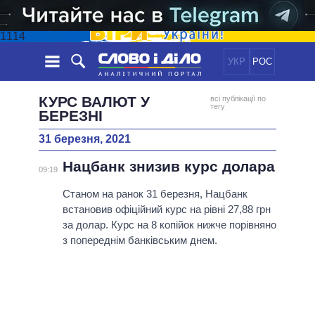
1114
УКР
РОС
НОВИНИ
КУРС ВАЛЮТ У
всі публікації по
тегу
БЕРЕЗНІ
ОБIЦЯНКИ
СТРІЧКА
ПОЛІТИКА
31 березня, 2021
ПОДІЇ
ЕКОНОМІКА
ПОЛIТИКИ
Нацбанк знизив курс долара
09:19
СТАТТІ
СУСПІЛЬСТВО
ІНФОГРАФІКА
ДУМКИ
СВІТ
УСІ ПОЛІТИКИ
Станом на ранок 31 березня, Нацбанк
встановив офіційний курс на рівні 27,88 грн
ОГЛЯДИ
ПРЕЗИДЕНТ І ОФІС
ВІДЕО
за долар. Курс на 8 копійок нижче порівняно
ДАЙДЖЕСТИ
ВЕРХОВНА РАДА
з попереднім банківським днем.
ПІДТРИМАТИ
КАБІНЕТ МІНІСТРІВ
ГОЛОВИ ОБЛАДМІНІСТРАЦІЙ
ПОРІВНЯННЯ ПОЛІТИКІВ
МЕРИ МІСТ