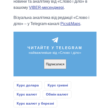
новини та аналітику від «Слово і діло» в
вашому
VIBER-месенджері
.
Візуальна аналітика від редакції «Слово і
діло» – у Telegram-каналі
Pics&Maps
.
ЧИТАЙТЕ У TELEGRAM
найважливіше від «Слово і діло»
Підписатися
Курс долара
Курс гривні
Курс валют
Обмін валют
Курс валют у березні