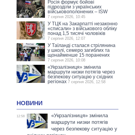
Росія формує бойові
підрозділи з українських
військовополонених – ISW
7 серпня 2026, 10:45
У ТЦК на Закарпатті незаконно
«списали» з військового обліку
понад 1,5 тисячі чоловіків
7 серпня 2026, 12:07
У Таїланді сталася стрілянина
у школі, семеро загиблих та
щонайменше 15 поранених
7 серпня 2026, 10:08
«Укрзалізниця» змінила
маршрути низки потягів через
безпекову ситуацію у східних
регіонах
7 серпня 2026, 12:58
НОВИНИ
«Укрзалізниця» змінила
12:58
маршрути низки потягів
через безпекову ситуацію у