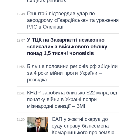
східних регіонах
Генштаб підтвердив удар по
12:49
аеродрому «Гвардійське» та ураження
РЛС в Оленівці
У ТЦК на Закарпатті незаконно
12:07
«списали» з військового обліку
понад 1,5 тисячі чоловіків
Більше половини регіонів рф збідніли
11:58
за 4 роки війни проти України –
розвідка
КНДР заробила близько $22 млрд від
11:41
початку війни в Україні попри
міжнародні санкції – ЗМІ
САП у жовтні скерує до
11:20
суду справу бізнесмена
Комарницького про землю