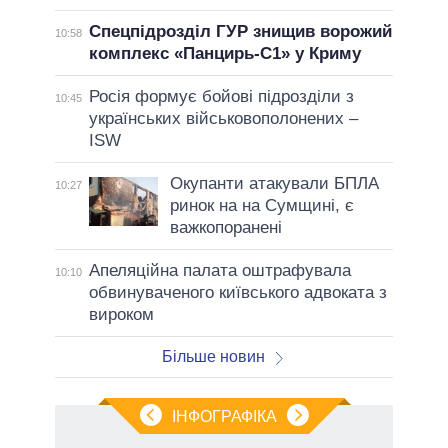
Спецпідрозділ ГУР знищив ворожий
10:58
комплекс «Панцирь-С1» у Криму
Росія формує бойові підрозділи з
10:45
українських військовополонених –
ISW
Окупанти атакували БПЛА
10:27
ринок на на Сумщині, є
важкопоранені
Апеляційна палата оштрафувала
10:10
обвинуваченого київського адвоката з
вироком
Більше новин
ІНФОГРАФІКА