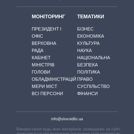
МОНІТОРИНГ
ТЕМАТИКИ
ПРЕЗИДЕНТ І
БІЗНЕС
ОФІС
ЕКОНОМІКА
ВЕРХОВНА
КУЛЬТУРА
РАДА
НАУКА
КАБІНЕТ
НАЦІОНАЛЬНА
МІНІСТРІВ
БЕЗПЕКА
ГОЛОВИ
ПОЛІТИКА
ОБЛАДМІНІСТРАЦІЙ
ПРАВО
МЕРИ МІСТ
СУСПІЛЬСТВО
ВСІ ПЕРСОНИ
ФІНАНСИ
info@slovoidilo.ua
Використання будь-яких матеріалів, розміщених на сайті,
дозволяється при вказуванні посилання (для інтернет-видань