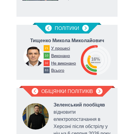
ПОЛIТИКИ
вич
Тищенко Микола Миколайович
51
У процесі
21
Виконано
10
33
16%
Не виконано
32
виконано
16
Всього
63
ОБІЦЯНКИ ПОЛІТИКІВ
о
Зеленський пообіцяв
відновити
ву до
електропостачання в
ня
Херсоні після обстрілу у
ані
ніч на 6 серпня 2026 року