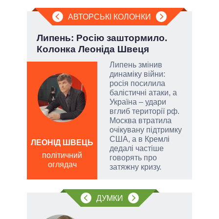
АВТОРСЬКІ КОЛОНКИ
Липень: Росію заштормило.
При
Колонка Леоніда Швеця
під
Липень змінив
динаміку війни:
огли
росія посилила
 на
балістичні атаки, а
іри
Україна – удари
вглиб території рф.
Москва втратила
очікувану підтримку
США, а в Кремлі
ЛЕОНІД ШВЕЦЬ
Д
дедалі частіше
ПО
політичний
говорять про
оглядач
ві
затяжну кризу.
о
ДУМКИ