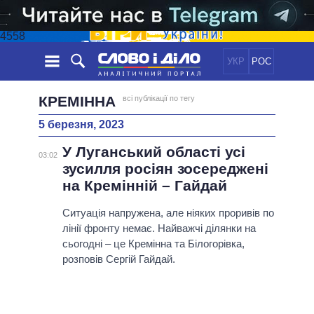
4558
УКР
РОС
НОВИНИ
КРЕМІННА
всі публікації по тегу
5 березня, 2023
ОБIЦЯНКИ
СТРІЧКА
ПОЛІТИКА
У Луганський області усі
ПОДІЇ
ЕКОНОМІКА
03:02
ПОЛIТИКИ
зусилля росіян зосереджені
СТАТТІ
СУСПІЛЬСТВО
на Кремінній – Гайдай
ІНФОГРАФІКА
ДУМКИ
СВІТ
УСІ ПОЛІТИКИ
ОГЛЯДИ
Ситуація напружена, але ніяких проривів по
ПРЕЗИДЕНТ І ОФІС
ВІДЕО
лінії фронту немає. Найважчі ділянки на
ДАЙДЖЕСТИ
ВЕРХОВНА РАДА
сьогодні – це Кремінна та Білогорівка,
ПІДТРИМАТИ
КАБІНЕТ МІНІСТРІВ
розповів Сергій Гайдай.
ГОЛОВИ ОБЛАДМІНІСТРАЦІЙ
ПОРІВНЯННЯ ПОЛІТИКІВ
МЕРИ МІСТ