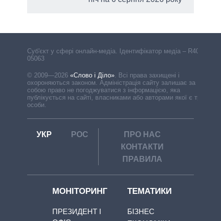
Cуб'єкт у сфері онлайн-медіа. Ідентифікатор медіа – R40-
05063
© 2009—2026
«Слово і Діло»
.
Всі права захищені і
охороняються законом. Адміністрація сайту залишає за
собою право не погоджуватися з інформацією, яка
публікується на сайті, власниками або авторами якої є треті
особи.
УКР
РОС
ПРО НАС
КОНТАКТИ
ПРАВИЛА
МОНІТОРИНГ
ТЕМАТИКИ
ПРЕЗИДЕНТ І
БІЗНЕС