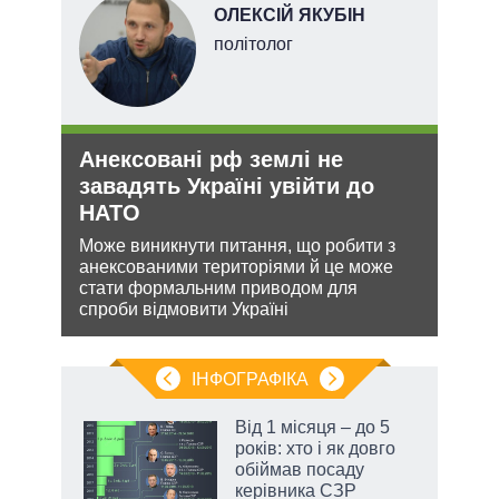
ОЛЕКСІЙ ЯКУБІН
ого
політолог
ій
Анексовані рф землі не
Рос
утін
завадять Україні увійти до
ніч
рт
НАТО
Укр
шенню
Може виникнути питання, що робити з
Розмі
анексованими територіями й це може
терит
ну
стати формальним приводом для
Мінс
спроби відмовити Україні
нічог
ІНФОГРАФІКА
нтів:
Від 1 місяця – до 5
 і
років: хто і як довго
nAI
обіймав посаду
керівника СЗР