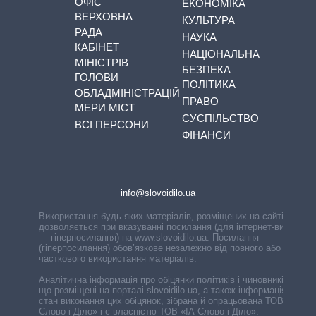
ОФІС
ЕКОНОМІКА
ВЕРХОВНА
КУЛЬТУРА
РАДА
НАУКА
КАБІНЕТ
НАЦІОНАЛЬНА
МІНІСТРІВ
БЕЗПЕКА
ГОЛОВИ
ПОЛІТИКА
ОБЛАДМІНІСТРАЦІЙ
ПРАВО
МЕРИ МІСТ
СУСПІЛЬСТВО
ВСІ ПЕРСОНИ
ФІНАНСИ
info@slovoidilo.ua
Використання будь-яких матеріалів, розміщених на сайті,
дозволяється при вказуванні посилання (для інтернет-видань
— гіперпосилання) на www.slovoidilo.ua. Посилання
(гіперпосилання) обов’язкове незалежно від повного або
часткового використання матеріалів.
Аналітична інформація про обіцянки політиків і чиновників,
що розміщені на порталі slovoidilo.ua, а також інформація про
стан виконання цих обіцянок, зібрана й опрацьована ТОВ «ІА
Слово і Діло» і є власністю ТОВ «ІА Слово і Діло».