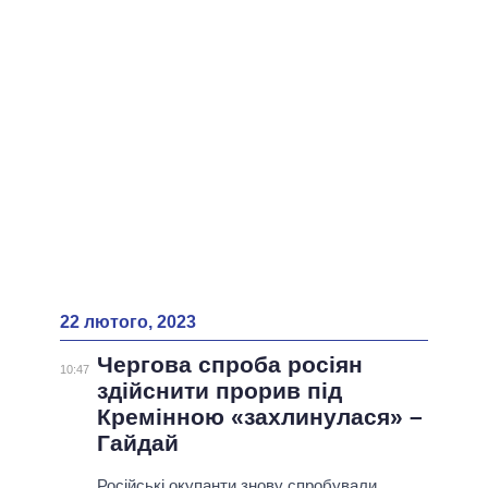
ВСІ ПЕРСОНИ
22 лютого, 2023
Чергова спроба росіян
10:47
здійснити прорив під
Кремінною «захлинулася» –
Гайдай
Російські окупанти знову спробували