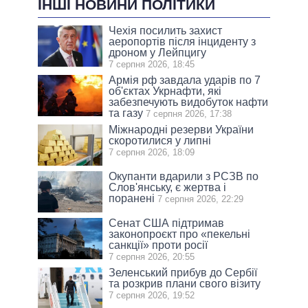
ІНШІ НОВИНИ ПОЛІТИКИ
Чехія посилить захист
аеропортів після інциденту з
дроном у Лейпцигу
7 серпня 2026, 18:45
Армія рф завдала ударів по 7
об'єктах Укрнафти, які
забезпечують видобуток нафти
та газу
7 серпня 2026, 17:38
Міжнародні резерви України
скоротилися у липні
7 серпня 2026, 18:09
Окупанти вдарили з РСЗВ по
Слов'янську, є жертва і
поранені
7 серпня 2026, 22:29
Сенат США підтримав
законопроєкт про «пекельні
санкції» проти росії
7 серпня 2026, 20:55
Зеленський прибув до Сербії
та розкрив плани свого візиту
7 серпня 2026, 19:52