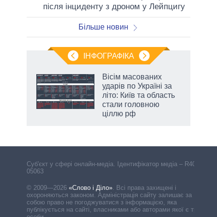
після інциденту з дроном у Лейпцигу
Більше новин
ІНФОГРАФІКА
Вісім масованих
раїні
ударів по Україні за
ої
літо: Київ та область
стали головною
ціллю рф
аспі
Cуб'єкт у сфері онлайн-медіа. Ідентифікатор медіа – R40-
05063
© 2009—2026
«Слово і Діло»
.
Всі права захищені і
охороняються законом. Адміністрація сайту залишає за
собою право не погоджуватися з інформацією, яка
публікується на сайті, власниками або авторами якої є треті
особи.