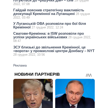
готуються до «рішучих дій» – ISW
29 грудня
2022, 07:08
Гайдай пояснив стратегічну важливість
деокупації Кремінної на Луганщині
28 грудня
2022, 03:49
У Луганській ОВА розповіли про бої біля
Кремінної
27 грудня 2022, 12:24
Сватове-Кремінна: в ISW розповіли про
успіхи українських військових
28 грудня 2022,
08:47
ЗСУ близькі до звільнення Кремінної, це
«ворота» у промислові центри Донбасу – NYT
28 грудня 2022, 10:56