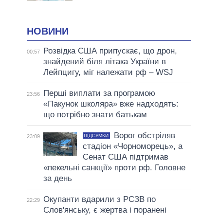
НОВИНИ
Розвідка США припускає, що дрон,
00:57
знайдений біля літака України в
Лейпцигу, міг належати рф – WSJ
Перші виплати за програмою
23:56
«Пакунок школяра» вже надходять:
що потрібно знати батькам
Ворог обстріляв
ПІДСУМКИ
23:09
стадіон «Чорноморець», а
Сенат США підтримав
«пекельні санкції» проти рф. Головне
за день
Окупанти вдарили з РСЗВ по
22:29
Слов'янську, є жертва і поранені