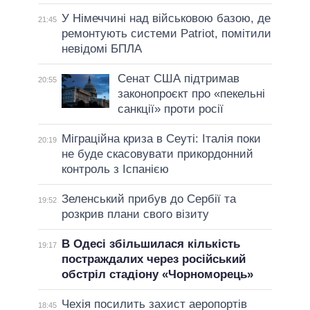
У Німеччині над військовою базою, де
21:45
ремонтують системи Patriot, помітили
невідомі БПЛА
Сенат США підтримав
20:55
законопроєкт про «пекельні
санкції» проти росії
Міграційна криза в Сеуті: Італія поки
20:19
не буде скасовувати прикордонний
контроль з Іспанією
Зеленський прибув до Сербії та
19:52
розкрив плани свого візиту
В Одесі збільшилася кількість
19:17
постраждалих через російський
обстріл стадіону «Чорноморець»
Чехія посилить захист аеропортів
18:45