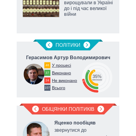
 за
вирощували в Україні
асть
до і під час великої
війни
ПОЛIТИКИ
ч
Герасимов Артур Володимирович
У процесі
46
43
Виконано
35
37
35%
Не виконано
24
виконано
22
Всього
107
ОБІЦЯНКИ ПОЛІТИКІВ
Яценко пообіцяв
а
звернутися до