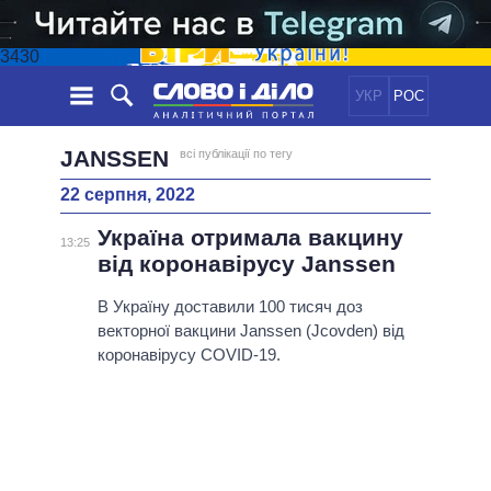
3430
УКР
РОС
НОВИНИ
JANSSEN
всі публікації по тегу
22 серпня, 2022
ОБIЦЯНКИ
СТРІЧКА
ПОЛІТИКА
Україна отримала вакцину
ПОДІЇ
ЕКОНОМІКА
13:25
ПОЛIТИКИ
від коронавірусу Janssen
СТАТТІ
СУСПІЛЬСТВО
ІНФОГРАФІКА
ДУМКИ
СВІТ
УСІ ПОЛІТИКИ
В Україну доставили 100 тисяч доз
векторної вакцини Janssen (Jcovden) від
ОГЛЯДИ
ПРЕЗИДЕНТ І ОФІС
ВІДЕО
коронавірусу COVID-19.
ДАЙДЖЕСТИ
ВЕРХОВНА РАДА
ПІДТРИМАТИ
КАБІНЕТ МІНІСТРІВ
ГОЛОВИ ОБЛАДМІНІСТРАЦІЙ
ПОРІВНЯННЯ ПОЛІТИКІВ
МЕРИ МІСТ