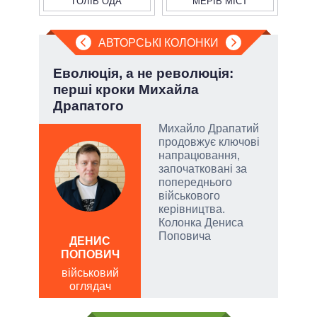
ГОЛІВ ОДА
МЕРІВ МІСТ
АВТОРСЬКІ КОЛОНКИ
.
Еволюція, а не революція:
П'я
перші кроки Михайла
Укр
Драпатого
Михайло Драпатий
продовжує ключові
и, а
напрацювання,
и
започатковані за
 рф.
попереднього
ла
військового
римку
керівництва.
лі
Колонка Дениса
ОЛ
Поповича
Р
ДЕНИС
ПОПОВИЧ
по
о
військовий
оглядач