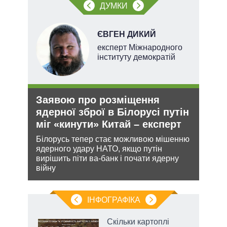
ДУМКИ
ЄВГЕН ДИКИЙ
експерт Міжнародного
інституту демократій
Заявою про розміщення
Укр
ядерної зброї в Білорусі путін
дец
міг «кинути» Китай – експерт
теп
и з
Білорусь тепер стає можливою мішенню
Деце
же
ядерного удару НАТО, якщо путін
дозво
вирішить піти ва-банк і почати ядерну
виве
війну
опал
ІНФОГРАФІКА
Скільки картоплі