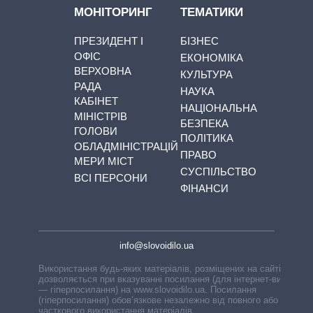
МОНІТОРИНГ
ТЕМАТИКИ
ПРЕЗИДЕНТ І
БІЗНЕС
ОФІС
ЕКОНОМІКА
ВЕРХОВНА
КУЛЬТУРА
РАДА
НАУКА
КАБІНЕТ
НАЦІОНАЛЬНА
МІНІСТРІВ
БЕЗПЕКА
ГОЛОВИ
ПОЛІТИКА
ОБЛАДМІНІСТРАЦІЙ
ПРАВО
МЕРИ МІСТ
СУСПІЛЬСТВО
ВСІ ПЕРСОНИ
ФІНАНСИ
info@slovoidilo.ua
Використання будь-яких матеріалів, розміщених на сайті,
дозволяється при вказуванні посилання (для інтернет-видань
— гіперпосилання) на www.slovoidilo.ua. Посилання
(гіперпосилання) обов’язкове незалежно від повного або
часткового використання матеріалів.