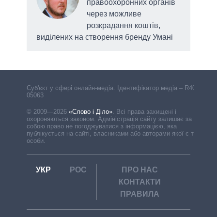
правоохоронних органів
через можливе
розкрадання коштів,
виділених на створення бренду Умані
Cуб'єкт у сфері онлайн-медіа. Ідентифікатор медіа – R40-
05063
© 2009—2026
«Слово і Діло»
.
Всі права захищені і
охороняються законом. Адміністрація сайту залишає за
собою право не погоджуватися з інформацією, яка
публікується на сайті, власниками або авторами якої є треті
особи.
УКР
РОС
ПРО НАС
КОНТАКТИ
ПРАВИЛА