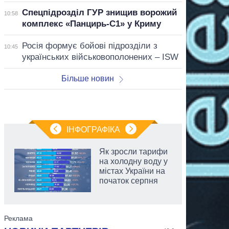
Спецпідрозділ ГУР знищив ворожий
10:58
комплекс «Панцирь-С1» у Криму
Росія формує бойові підрозділи з
10:45
українських військовополонених – ISW
Більше новин
ІНФОГРАФІКА
Як зросли тарифи
на холодну воду у
містах України на
початок серпня