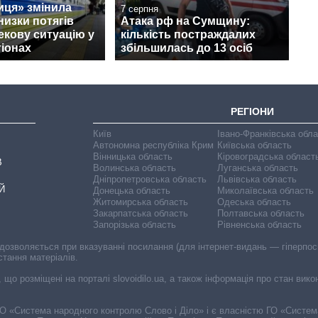
иця» змінила
7 серпня
изки потягів
Атака рф на Сумщину:
екову ситуацію у
кількість постраждалих
гіонах
збільшилась до 13 осіб
РЕГІОНИ
Київ
Івано-Франківська обл
Автономна республіка Крим
Київська область
Вінницька область
Кіровоградська област
В
Волинська область
Луганська область
Дніпропетровська область
Львівська область
Й
Донецька область
Миколаївська область
Житомирська область
Одеська область
Закарпатська область
Полтавська область
Запорізька область
Рівненська область
 дозволяється при вказуванні посилання (для інтернет-видань — гіперпоси
стання матеріалів.
, що розміщені на порталі slovoidilo.ua, а також інформація про стан вик
і ГО «Система народного контролю Слово і Діло» і є власністю ГО «Систе