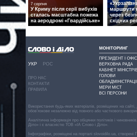
«Укрзалізн
7 серпня
У Криму після серії вибухів
маршрути н
сталась масштабна пожежа
через безп
на аеродромі «Гвардійське»
східних ре
МОНІТОРИНГ
ПРЕЗИДЕНТ І ОФІС
УКР
РОС
ВЕРХОВНА РАДА
КАБІНЕТ МІНІСТРІ
ГОЛОВИ
ПРО НАС
ОБЛАДМІНІСТРАЦІ
КОНТАКТИ
МЕРИ МІСТ
ПРАВИЛА
ВСІ ПЕРСОНИ
Використання будь-яких матеріалів, розміщених на сайті,
обов’язкове незалежно від повного або часткового викори
Аналітична інформація про обіцянки політиків і чиновників
Діло» і є власністю ТОВ «ІА Слово і Діло».
Інфографіки, розміщені на порталі slovoidilo.ua, створен