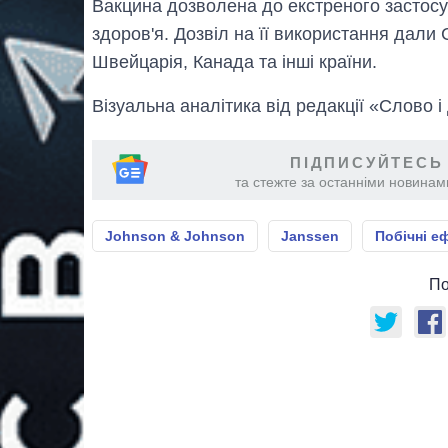
Вакцина дозволена до екстреного застосу
здоров'я. Дозвіл на її використання дал
Швейцарія, Канада та інші країни.
Візуальна аналітика від редакції «Слово і
ПІДПИСУЙТЕСЬ
та стежте за останніми новинами
Johnson & Johnson
Janssen
Побічні е
По