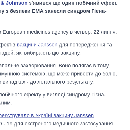
 & Johnson
з'явився ще один побічний ефект.
ту з безпеки ЕМА занесли синдром Гієна-
European medicines agency в четвер, 22 липня.
ефектів
вакцини Janssen
для попередження та
людей, які вибирають цю вакцину.
апальне захворювання. Воно полягає в тому,
я імунною системою, що може привести до болю,
их випадках - до летального результату.
Як змінився
бюджет
побічного ефекту у вигляді синдрому Гієна-
Міністерства
ьним.
оборони за 13
років війни з
росією
реєструвало в Україні вакцину Janssen
 - 19 для екстреного медичного застосування.