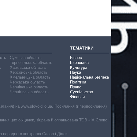
ТЕМАТИКИ
асть
Сумська область
Бізнес
Тернопільська область
Економіка
ь
Харківська область
Культура
Херсонська область
Наука
Хмельницька область
Національна безпека
Черкаська область
Політика
Чернівецька область
Право
Чернігівська область
Суспільство
Фінанси
лання) на www.slovoidilo.ua. Посилання (гіперпосилання)
онання цих обіцянок, зібрана й опрацьована ТОВ «ІА Слово і
ма народного контролю Слово і Діло».