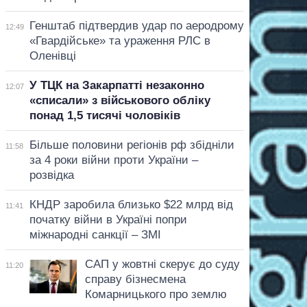
Генштаб підтвердив удар по аеродрому
12:49
«Гвардійське» та ураження РЛС в
Оленівці
У ТЦК на Закарпатті незаконно
12:07
«списали» з військового обліку
понад 1,5 тисячі чоловіків
Більше половини регіонів рф збідніли
11:58
за 4 роки війни проти України –
розвідка
КНДР заробила близько $22 млрд від
11:41
початку війни в Україні попри
міжнародні санкції – ЗМІ
САП у жовтні скерує до суду
11:20
справу бізнесмена
Комарницького про землю