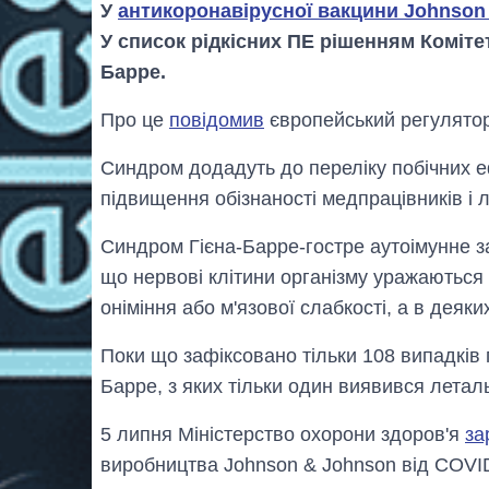
У
антикоронавірусної вакцини Johnson
У список рідкісних ПЕ рішенням Коміте
Барре.
Про це
повідомив
європейський регулятор 
Синдром додадуть до переліку побічних 
підвищення обізнаності медпрацівників і 
Синдром Гієна-Барре-гостре аутоімунне з
що нервові клітини організму уражаютьс
оніміння або м'язової слабкості, а в деяк
Поки що зафіксовано тільки 108 випадків 
Барре, з яких тільки один виявився летал
5 липня Міністерство охорони здоров'я
за
виробництва Johnson & Johnson від COVID