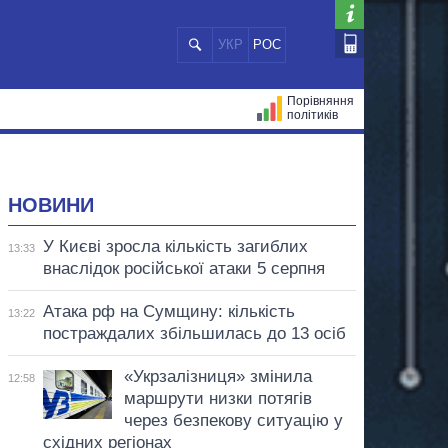
УКР
РОС
Порівняння
політиків
ЦІЙ
МЕРИ МІСТ
ВСІ ПЕРСОНИ
НОВИНИ
У Києві зросла кількість загиблих
13:33
внаслідок російської атаки 5 серпня
Атака рф на Сумщину: кількість
13:22
постраждалих збільшилась до 13 осіб
«Укрзалізниця» змінила
12:58
маршрути низки потягів
через безпекову ситуацію у
східних регіонах