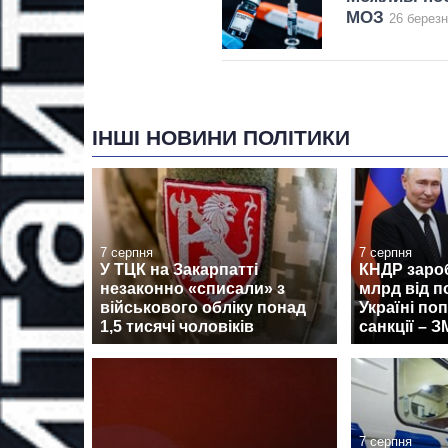
МОЗ
26 березн
ІНШІ НОВИНИ ПОЛІТИКИ
7 серпня
7 серпня
У ТЦК на Закарпатті
КНДР заро
незаконно «списали» з
млрд від п
військового обліку понад
Україні по
1,5 тисячі чоловіків
санкції – З
7 серпня