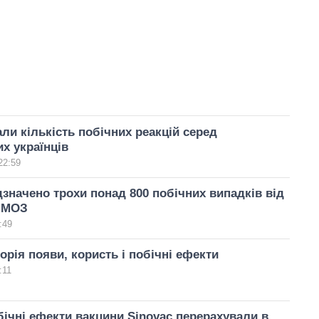
ли кількість побічних реакцій серед
х українців
22:59
ідзначено трохи понад 800 побічних випадків від
– МОЗ
:49
орія появи, користь і побічні ефекти
:11
ічні ефекти вакцини Sinovac перерахували в