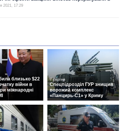
я 2021, 17:29
била близько $22
7 серпня
очатку війни в
Спецпідрозділ ГУР знищив
при міжнародні
ворожий комплекс
МІ
«Панцирь-С1» у Криму