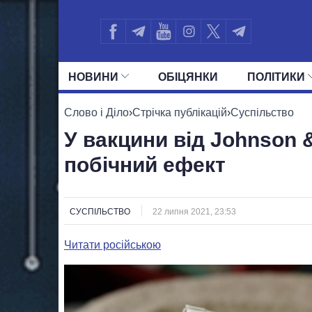
НОВИНИ
ОБIЦЯНКИ
ПОЛIТИКИ
УСІ ПОЛІТИКИ
ПРЕЗИДЕНТ І ОФ
Слово і Діло
›
Стрічка публікацій
›
Суспільство
У вакцини від Johnson
побічний ефект
СУСПІЛЬСТВО
22 липня 2021, 23:53
Читати російською