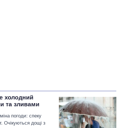
У процесі
96
56
Виконано
45
27%
27
Не виконано
28
виконано
17
Всього
169
Сибіга пообіцяв
працювати з партнерами,
щоби включити тисячолітні
храми Чернігівщини до
Списку об'єктів всесвітньої
спадщини, що перебувають під загрозою
де холодний
и та зливами
іна погоди: спеку
. Очікуються дощі з