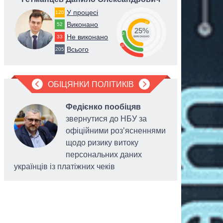
У процесі
120
59
Виконано
52
25%
25
Не виконано
33
виконано
16
Всього
205
ОБІЦЯНКИ ПОЛІТИКІВ
Федієнко пообіцяв
звернутися до НБУ за
офіційними роз’ясненнями
щодо ризику витоку
персональних даних
українців із платіжних чеків