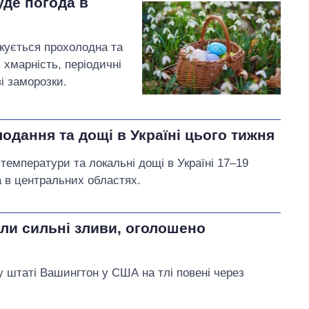
уде погода в
чікується прохолодна та
 хмарність, періодичні
і заморозки.
одання та дощі в Україні цього тижня
емператури та локальні дощі в Україні 17–19
а в центральних областях.
ли сильні зливи, оголошено
 штаті Вашингтон у США на тлі повені через