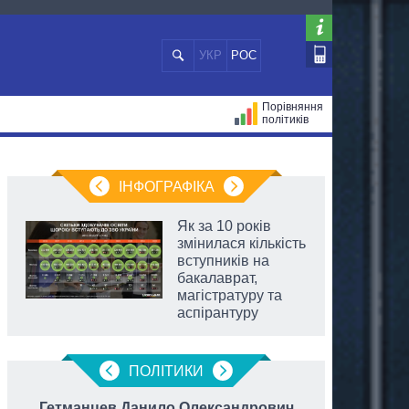
УКР
РОС
Порівняння
політиків
ЦІЙ
МЕРИ МІСТ
ВСІ ПЕРСОНИ
ІНФОГРАФІКА
Як за 10 років
змінилася кількість
вступників на
бакалаврат,
магістратуру та
аспірантуру
ПОЛIТИКИ
Гетманцев Данило Олександрович
Клич