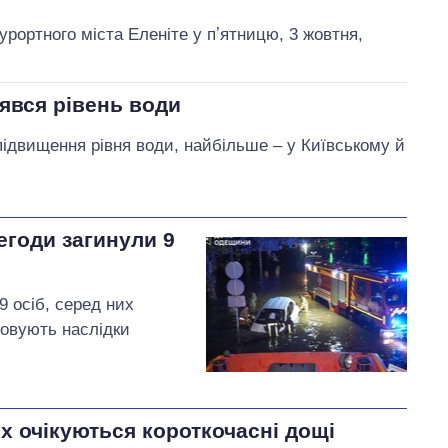
урортного міста Еленіте у пʼятницю, 3 жовтня,
нявся рівень води
підвищення рівня води, найбільше – у Київському й
егоди загинули 9
9 осіб, серед них
довують наслідки
х очікуються короткочасні дощі