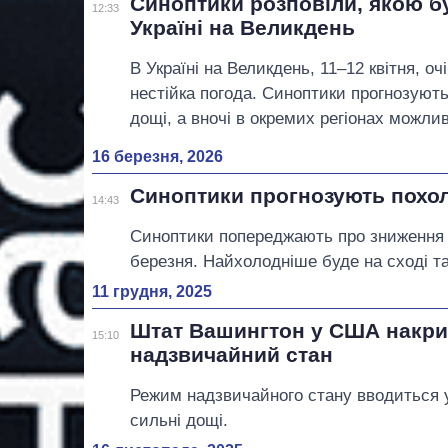
Синоптики розповіли, якою б
12:33
Україні на Великдень
В Україні на Великдень, 11–12 квітня, о
нестійка погода. Синоптики прогнозують
дощі, а вночі в окремих регіонах можлив
16 березня, 2026
Синоптики прогнозують похол
14:43
Синоптики попереджають про зниження т
березня. Найхолодніше буде на сході т
11 грудня, 2025
Штат Вашингтон у США накри
15:10
надзвичайний стан
Режим надзвичайного стану вводиться у
сильні дощі.