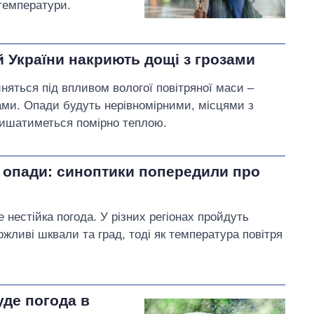
 температури.
й України накриють дощі з грозами
иняться під впливом вологої повітряної маси –
зами. Опади будуть нерівномірними, місцями з
лишатиметься помірно теплою.
і опади: синоптики попередили про
е нестійка погода. У різних регіонах пройдуть
ожливі шквали та град, тоді як температура повітря
уде погода в