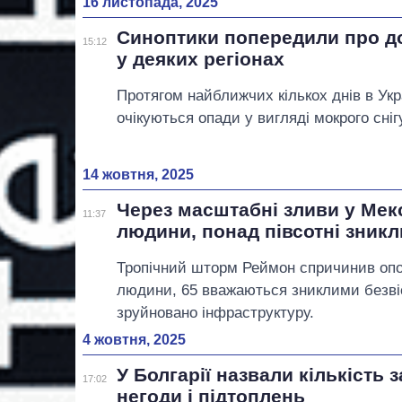
16 листопада, 2025
Синоптики попередили про до
15:12
у деяких регіонах
Протягом найближчих кількох днів в Укр
очікуються опади у вигляді мокрого сніг
14 жовтня, 2025
Через масштабні зливи у Мек
11:37
людини, понад півсотні зникл
Тропічний шторм Реймон спричинив опо
людини, 65 вважаються зниклими безвіс
зруйновано інфраструктуру.
4 жовтня, 2025
У Болгарії назвали кількість 
17:02
негоди і підтоплень