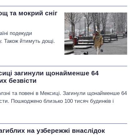
щ та мокрий сніг
аїні подекуди
у. Також йтимуть дощі.
сиці загинули щонайменше 64
их безвісти
лзні та повені в Мексиці. Загинули щонайменше 64
ти. Пошкоджено близько 100 тисяч будинків і
загиблих на узбережжі внаслідок