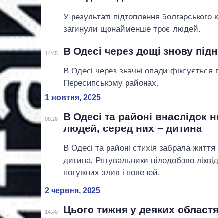
У результаті підтоплення болгарського к
загинули щонайменше троє людей.
В Одесі через дощі знову під
14:55
В Одесі через значні опади фіксується 
Пересипському районах.
1 жовтня, 2025
В Одесі та районі внаслідок н
08:26
людей, серед них – дитина
В Одесі та районі стихія забрала життя 
дитина. Рятувальники цілодобово лікві
потужних злив і повеней.
2 червня, 2025
Цього тижня у деяких областя
14:40