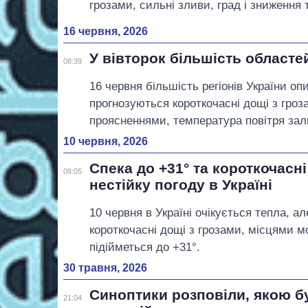
грозами, сильні зливи, град і зниження
16 червня, 2026
У вівторок більшість областе
08:39
16 червня більшість регіонів України оп
прогнозуються короткочасні дощі з гро
проясненнями, температура повітря за
10 червня, 2026
Спека до +31° та короткочасн
08:05
нестійку погоду в Україні
10 червня в Україні очікується тепла, ал
короткочасні дощі з грозами, місцями м
підійметься до +31°.
30 травня, 2026
Синоптики розповіли, якою б
21:04