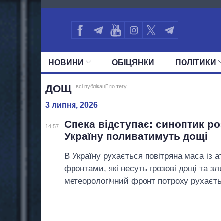
1733
НОВИНИ
ОБIЦЯНКИ
ПОЛIТИКИ
УСІ ПОЛІТИКИ
ПРЕЗИДЕНТ І ОФ
ДОЩ
всі публікації по тегу
3 липня, 2026
Спека відступає: синоптик ро
14:57
Україну поливатимуть дощі
В Україну рухається повітряна маса із
фронтами, які несуть грозові дощі та з
метеорологічний фронт потроху рухаєтьс