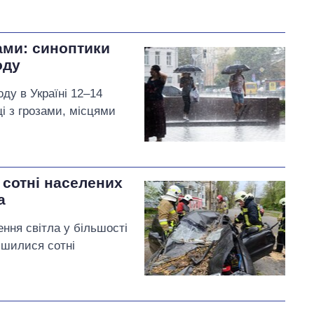
ами: синоптики
оду
ду в Україні 12–14
щі з грозами, місцями
 сотні населених
а
ння світла у більшості
лишилися сотні