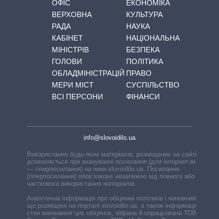
ОФІС
ЕКОНОМІКА
ВЕРХОВНА
КУЛЬТУРА
РАДА
НАУКА
КАБІНЕТ
НАЦІОНАЛЬНА
МІНІСТРІВ
БЕЗПЕКА
ГОЛОВИ
ПОЛІТИКА
ОБЛАДМІНІСТРАЦІЙ
ПРАВО
МЕРИ МІСТ
СУСПІЛЬСТВО
ВСІ ПЕРСОНИ
ФІНАНСИ
info@slovoidilo.ua
Використання будь-яких матеріалів, розміщених на сайті,
дозволяється при вказуванні посилання (для інтернет-видань
— гіперпосилання) на www.slovoidilo.ua. Посилання
(гіперпосилання) обов’язкове незалежно від повного або
часткового використання матеріалів.
Аналітична інформація про обіцянки політиків і чиновників,
що розміщені на порталі slovoidilo.ua, а також інформація про
стан виконання цих обіцянок, зібрана й опрацьована ТОВ «ІА