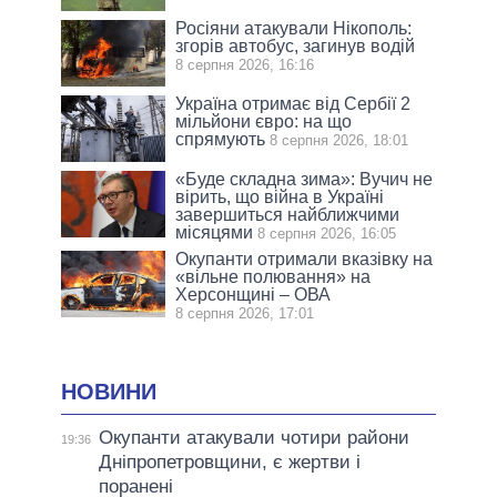
Росіяни атакували Нікополь:
згорів автобус, загинув водій
8 серпня 2026, 16:16
Україна отримає від Сербії 2
мільйони євро: на що
спрямують
8 серпня 2026, 18:01
«Буде складна зима»: Вучич не
вірить, що війна в Україні
завершиться найближчими
місяцями
8 серпня 2026, 16:05
Окупанти отримали вказівку на
«вільне полювання» на
Херсонщині – ОВА
8 серпня 2026, 17:01
НОВИНИ
Окупанти атакували чотири райони
19:36
Дніпропетровщини, є жертви і
поранені