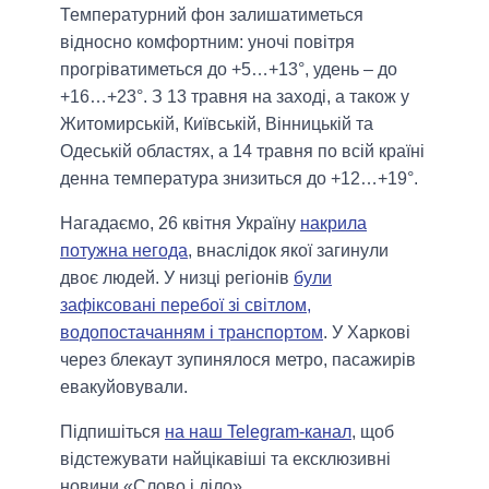
Температурний фон залишатиметься
відносно комфортним: уночі повітря
прогріватиметься до +5…+13°, удень – до
+16…+23°. З 13 травня на заході, а також у
Житомирській, Київській, Вінницькій та
Одеській областях, а 14 травня по всій країні
денна температура знизиться до +12…+19°.
Нагадаємо, 26 квітня Україну
накрила
потужна негода
, внаслідок якої загинули
двоє людей. У низці регіонів
були
зафіксовані перебої зі світлом,
водопостачанням і транспортом
. У Харкові
через блекаут зупинялося метро, пасажирів
евакуйовували.
Підпишіться
на наш Telegram-канал
, щоб
відстежувати найцікавіші та ексклюзивні
новини «Слово і діло».