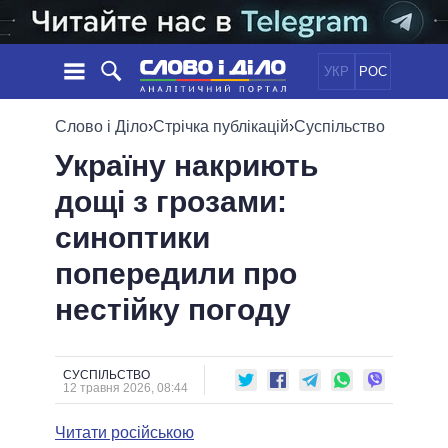
УКР
РОС
НОВИНИ
Слово і Діло
›
Стрічка публікацій
›
Суспільство
Україну накриють
ОБIЦЯНКИ
СТРІЧКА
ПОЛІТИКА
дощі з грозами:
ПОДІЇ
ЕКОНОМІКА
ПОЛIТИКИ
синоптики
СТАТТІ
СУСПІЛЬСТВО
ІНФОГРАФІКА
ДУМКИ
СВІТ
УСІ ПОЛІТИКИ
попередили про
ОГЛЯДИ
ПРЕЗИДЕНТ І ОФІС
нестійку погоду
ВІДЕО
ДАЙДЖЕСТИ
ВЕРХОВНА РАДА
ПІДТРИМАТИ
КАБІНЕТ МІНІСТРІВ
ГОЛОВИ ОБЛАДМІНІСТРАЦІЙ
СУСПІЛЬСТВО
ПОРІВНЯННЯ ПОЛІТИКІВ
12 травня 2026, 08:44
МЕРИ МІСТ
Читати російською
ВСІ ПЕРСОНИ