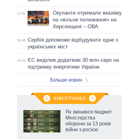
Окупанти отримали вказівку
17:01
на «вільне полювання» на
Херсонщині – ОВА
Сербія допоможе відбудувати одне з
16:48
українських міст
ЄС виділив додаткові 30 млн євро на
16:42
підтримку енергетики України
Більше новин
ІНФОГРАФІКА
Як змінився бюджет
 за
Міністерства
асть
оборони за 13 років
війни з росією