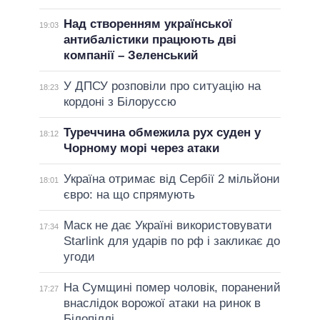
Над створенням української
19:03
антибалістики працюють дві
компанії – Зеленський
У ДПСУ розповіли про ситуацію на
18:23
кордоні з Білоруссю
Туреччина обмежила рух суден у
18:12
Чорному морі через атаки
Україна отримає від Сербії 2 мільйони
18:01
євро: на що спрямують
Маск не дає Україні використовувати
17:34
Starlink для ударів по рф і закликає до
угоди
На Сумщині помер чоловік, поранений
17:27
внаслідок ворожої атаки на ринок в
Білопіллі