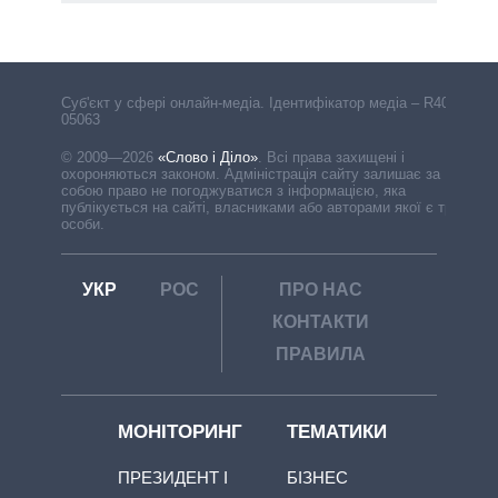
Cуб'єкт у сфері онлайн-медіа. Ідентифікатор медіа – R40-
05063
© 2009—2026
«Слово і Діло»
.
Всі права захищені і
охороняються законом. Адміністрація сайту залишає за
собою право не погоджуватися з інформацією, яка
публікується на сайті, власниками або авторами якої є треті
особи.
УКР
РОС
ПРО НАС
КОНТАКТИ
ПРАВИЛА
МОНІТОРИНГ
ТЕМАТИКИ
ПРЕЗИДЕНТ І
БІЗНЕС