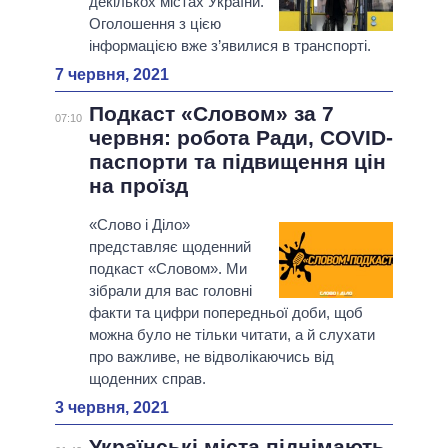
декількох містах України.
Оголошення з цією
інформацією вже з’явилися в транспорті.
7 червня, 2021
Подкаст «Словом» за 7
07:10
червня: робота Ради, COVID-
паспорти та підвищення цін
на проїзд
«Слово і Діло»
представляє щоденний
подкаст «Словом». Ми
зібрали для вас головні
факти та цифри попередньої доби, щоб
можна було не тільки читати, а й слухати
про важливе, не відволікаючись від
щоденних справ.
3 червня, 2021
Українські міста піднімають