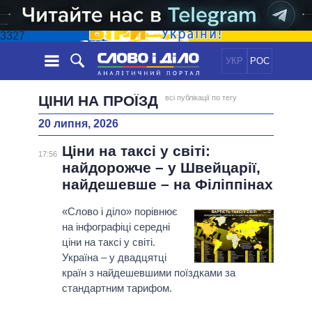
3327
УКР
РОС
НОВИНИ
ЦІНИ НА ПРОЇЗД
всі публікації по тегу
20 липня, 2026
ОБIЦЯНКИ
СТРІЧКА
ПОЛІТИКА
Ціни на таксі у світі:
ПОДІЇ
ЕКОНОМІКА
17:56
ПОЛIТИКИ
найдорожче – у Швейцарії,
СТАТТІ
СУСПІЛЬСТВО
найдешевше – на Філіппінах
ІНФОГРАФІКА
ДУМКИ
СВІТ
УСІ ПОЛІТИКИ
ОГЛЯДИ
«Слово і діло» порівнює
ПРЕЗИДЕНТ І ОФІС
ВІДЕО
на інфографіці середні
ДАЙДЖЕСТИ
ВЕРХОВНА РАДА
ціни на таксі у світі.
ПІДТРИМАТИ
КАБІНЕТ МІНІСТРІВ
Україна – у двадцятці
ГОЛОВИ ОБЛАДМІНІСТРАЦІЙ
країн з найдешевшими поїздками за
ПОРІВНЯННЯ ПОЛІТИКІВ
стандартним тарифом.
МЕРИ МІСТ