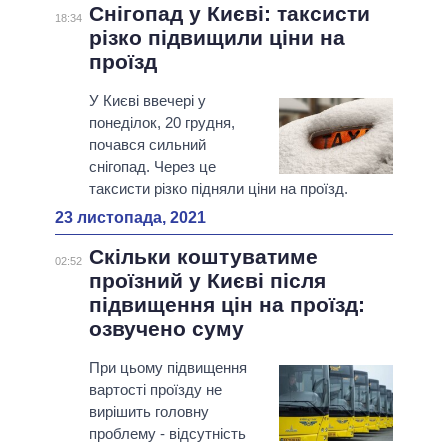
Снігопад у Києві: таксисти
18:34
різко підвищили ціни на
проїзд
У Києві ввечері у
понеділок, 20 грудня,
почався сильний
снігопад. Через це
таксисти різко підняли ціни на проїзд.
23 листопада, 2021
Скільки коштуватиме
02:52
проїзний у Києві після
підвищення цін на проїзд:
озвучено суму
При цьому підвищення
вартості проїзду не
вирішить головну
проблему - відсутність