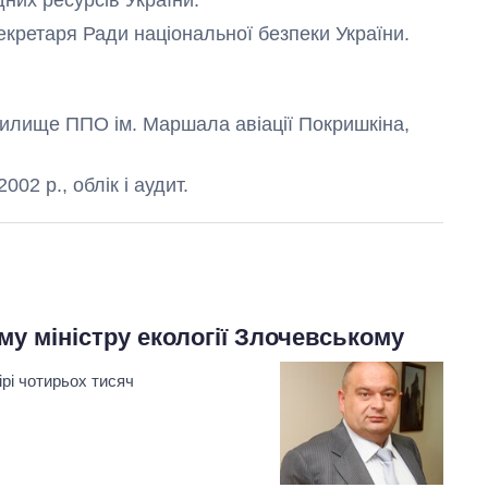
 Секретаря Ради національної безпеки України.
чилище ППО ім. Маршала авіації Покришкіна,
Дефіцит пам’яті:
як зріс попит на
02 р., облік і аудит.
чипи за останні
роки і що
прогнозують на
2027-й
у міністру екології Злочевському
рі чотирьох тисяч