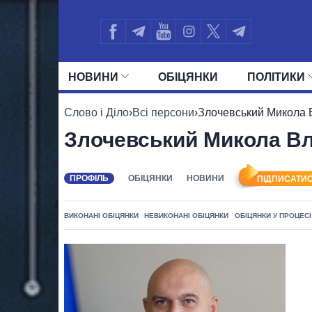
НОВИНИ
ОБIЦЯНКИ
ПОЛIТИКИ
УСІ ПОЛІТИКИ
ПРЕЗИДЕНТ І ОФ
Слово і Діло
›
Всі персони
›
Злочевський Микола 
Злочевський Микола В
ПРОФІЛЬ
ОБІЦЯНКИ
НОВИНИ
ПІДПИСАТИС
ВИКОНАНІ ОБІЦЯНКИ
НЕВИКОНАНІ ОБІЦЯНКИ
ОБІЦЯНКИ У ПРОЦЕСІ