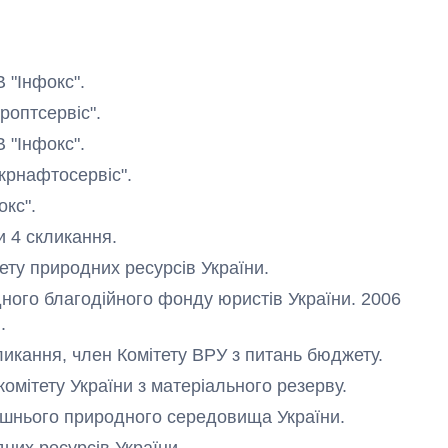
В "Інфокс".
роптсервіс".
В "Інфокс".
Укрнафтосервіс".
окс".
и 4 скликання.
ету природних ресурсів України.
дного благодійного фонду юристів України. 2006
.
кликання, член Комітету ВРУ з питань бюджету.
комітету України з матеріального резерву.
олишнього природного середовища України.
одних ресурсів України.