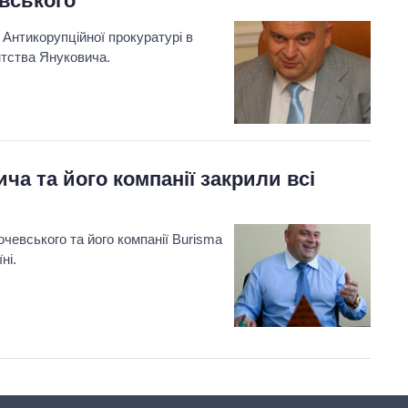
вського
 Антикорупційної прокуратурі в
нтства Януковича.
ича та його компанії закрили всі
очевського та його компанії Burisma
ні.