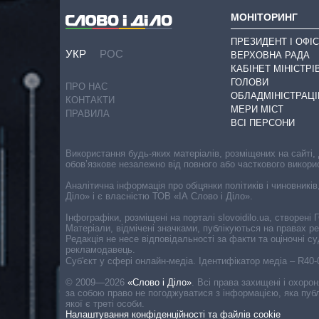
МОНІТОРИНГ
ПРЕЗИДЕНТ І ОФІС
УКР
РОС
ВЕРХОВНА РАДА
КАБІНЕТ МІНІСТРІ
ГОЛОВИ
ПРО НАС
ОБЛАДМІНІСТРАЦІ
КОНТАКТИ
МЕРИ МІСТ
ПРАВИЛА
ВСІ ПЕРСОНИ
Використання будь-яких матеріалів, розміщених на сайті,
обов’язкове незалежно від повного або часткового викори
Аналітична інформація про обіцянки політиків і чиновників
Діло» і є власністю ТОВ «ІА Слово і Діло».
Інфографіки, розміщені на порталі slovoidilo.ua, створен
Матеріали, відмічені значками, публікуються на правах р
Редакція не несе відповідальності за факти та оціночні 
рекламодавець.
Cуб'єкт у сфері онлайн-медіа. Ідентифікатор медіа – R40
© 2009—2026
«Слово і Діло»
.
Всі права захищені і охоро
за собою право не погоджуватися з інформацією, яка публ
якої є треті особи.
Налаштування конфіденційності та файлів cookie