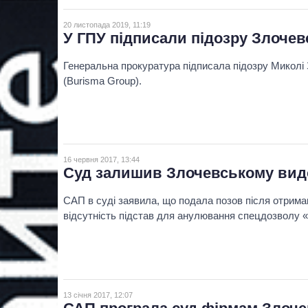
20 листопада 2019, 11:19
У ГПУ підписали підозру Злочев
Генеральна прокуратура підписала підозру Миколі 
(Burisma Group).
16 червня 2017, 13:44
Суд залишив Злочевському видо
САП в суді заявила, що подала позов після отрима
відсутність підстав для анулювання спецдозволу «
13 січня 2017, 12:07