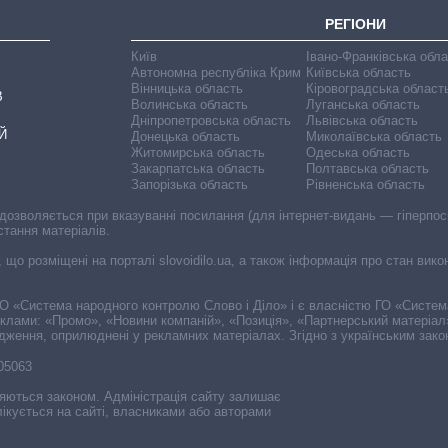
РЕГІОНИ
Київ
Івано-Франківська обл
Автономна республіка Крим
Київська область
Вінницька область
Кіровоградська област
В
Волинська область
Луганська область
Дніпропетровська область
Львівська область
Й
Донецька область
Миколаївська область
Житомирська область
Одеська область
Закарпатська область
Полтавська область
Запорізька область
Рівненська область
 дозволяється при вказуванні посилання (для інтернет-видань — гіперпоси
стання матеріалів.
, що розміщені на порталі slovoidilo.ua, а також інформація про стан вик
і ГО «Система народного контролю Слово і Діло» і є власністю ГО «Систе
еклами: «Промо», «Новини компаній», «Позиція», «Партнерський матеріал
судження, оприлюднені у рекламних матеріалах. Згідно з українським зак
-05063
няються законом. Адміністрація сайту залишає
ікується на сайті, власниками або авторами