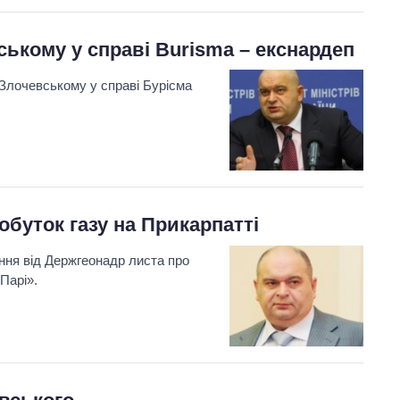
ському у справі Burisma – екснардеп
Злочевському у справі Бурісма
буток газу на Прикарпатті
ння від Держгеонадр листа про
Парі».