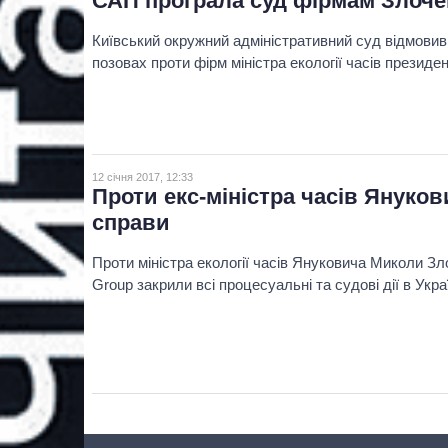
САП програла суд фірмам Злоче
Київський окружний адміністративний суд відмовив
позовах проти фірм міністра екології часів президе
12 січня 2017, 12:33
Проти екс-міністра часів Януков
справи
Проти міністра екології часів Януковича Миколи Зл
Group закрили всі процесуальні та судові дії в Украї