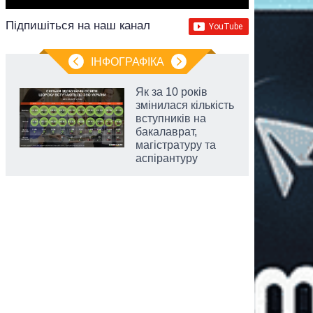
Підпишіться на наш канал
ІНФОГРАФІКА
Як за 10 років
змінилася кількість
вступників на
бакалаврат,
магістратуру та
аспірантуру