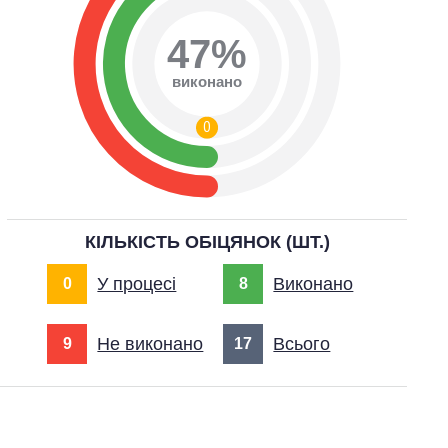
47%
виконано
0
КІЛЬКІСТЬ ОБІЦЯНОК (ШТ.)
У процесі
Виконано
0
8
Не виконано
Всього
9
17