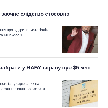
 заочне слідство стосовно
ння про відкриття матеріалів
а Мінекології.
забрати у НАБУ справу про $5 млн
ого із підозрюваних на
в'язав керівництво забрати