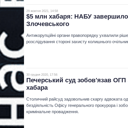
29 жовтня 2021, 14:58
$5 млн хабаря: НАБУ завершило
Злочевського
Антикорупційні органи правопорядку ухвалили ріше
розслідування стороні захисту колишнього очільник
30 грудня 2020, 17:56
Печерський суд зобов'язав ОГП 
хабара
Столичний райсуд задовольнив скаргу адвоката одн
бездіяльність Офісу генерального прокурора і зобо
кримінальне провадження.