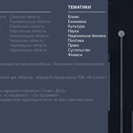
ТЕМАТИКИ
асть
Сумська область
Бізнес
Тернопільська область
Економіка
ь
Харківська область
Культура
Херсонська область
Наука
Хмельницька область
Національна безпека
Черкаська область
Політика
Чернівецька область
Право
Чернігівська область
Суспільство
Фінанси
лання) на www.slovoidilo.ua. Посилання (гіперпосилання)
онання цих обіцянок, зібрана й опрацьована ТОВ «ІА Слово і
ма народного контролю Слово і Діло».
», «Спецпроєкт», «За підтримки».
онодавством відповідальність за зміст реклами несе