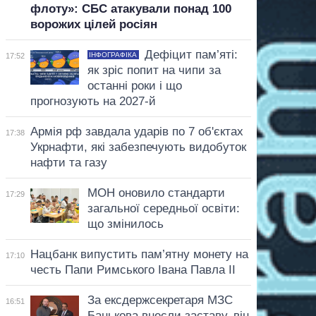
флоту»: СБС атакували понад 100
ворожих цілей росіян
Дефіцит пам’яті:
ІНФОГРАФІКА
17:52
як зріс попит на чипи за
останні роки і що
прогнозують на 2027-й
Армія рф завдала ударів по 7 об'єктах
17:38
Укрнафти, які забезпечують видобуток
нафти та газу
МОН оновило стандарти
17:29
загальної середньої освіти:
що змінилось
Нацбанк випустить пам’ятну монету на
17:10
честь Папи Римського Івана Павла II
За ексдержсекретаря МЗС
16:51
Банькова внесли заставу, він