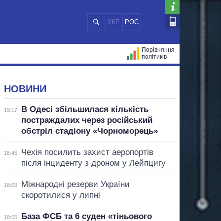
УКР
РОС
Порівняння
політиків
ЦІЙ
МЕРИ МІСТ
ВСІ ПЕРСОНИ
НОВИНИ
В Одесі збільшилася кількість
19:17
постраждалих через російський
обстріл стадіону «Чорноморець»
Чехія посилить захист аеропортів
18:45
після інциденту з дроном у Лейпцигу
Міжнародні резерви України
18:09
скоротилися у липні
База ФСБ та 6 суден «тіньового
18:05