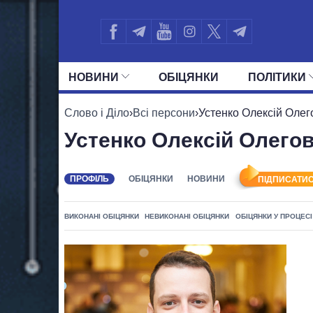
НОВИНИ
ОБIЦЯНКИ
ПОЛIТИКИ
УСІ ПОЛІТИКИ
ПРЕЗИДЕНТ І ОФ
Слово і Діло
›
Всі персони
›
Устенко Олексій Олег
Устенко Олексій Олего
ПРОФІЛЬ
ОБІЦЯНКИ
НОВИНИ
ПІДПИСАТИС
ВИКОНАНІ ОБІЦЯНКИ
НЕВИКОНАНІ ОБІЦЯНКИ
ОБІЦЯНКИ У ПРОЦЕСІ