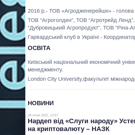
2016 р.- ТОВ «Агродженерейшн» - голова 
ТОВ “Агроголден”, ТОВ “Агротрейд Ленд”, 
“Дубровицький Агропродукт”, ТОВ “Ріна-Аг
Гарвардський клуб в Україні - Координато
ОСВІТА
Київський національний економічний уніве
менеджменту.
London City University,факультет міжнарод
НОВИНИ
28 січня 2022, 13:57
Нардеп від «Слуги народу» Усте
на криптовалюту – НАЗК