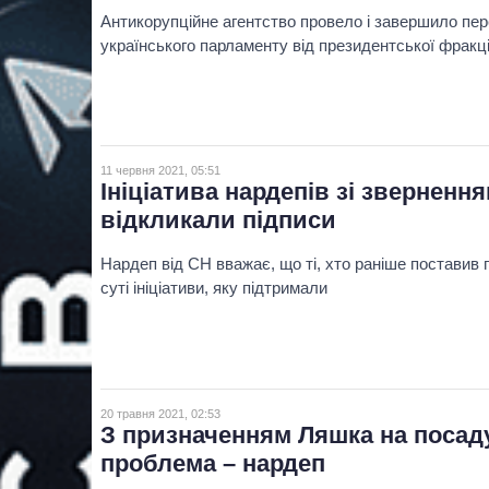
Антикорупційне агентство провело і завершило пер
українського парламенту від президентської фракці
11 червня 2021, 05:51
Ініціатива нардепів зі зверненн
відкликали підписи
Нардеп від СН вважає, що ті, хто раніше поставив 
суті ініціативи, яку підтримали
20 травня 2021, 02:53
З призначенням Ляшка на посад
проблема – нардеп