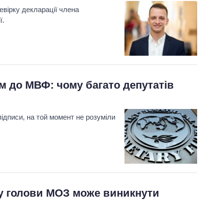
евірку декларації члена
ї.
ям до МВФ: чому багато депутатів
Скільки картоплі
вирощували в
Україні до і під час
великої війни
підписи, на той момент не розуміли
у голови МОЗ може виникнути