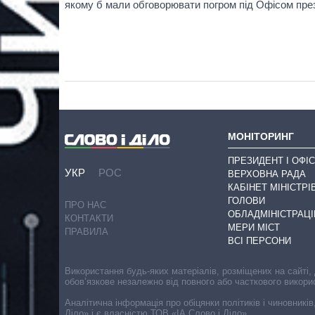
якому б мали обговорювати погром під Офісом прези
МОНІТОРИНГ
ПРЕЗИДЕНТ І ОФІС
УКР
РОС
ВЕРХОВНА РАДА
КАБІНЕТ МІНІСТРІ
ГОЛОВИ
ПРО НАС
ОБЛАДМІНІСТРАЦІ
КОНТАКТИ
МЕРИ МІСТ
ПРАВИЛА
ВСІ ПЕРСОНИ
Використання будь-яких матеріалів, розміщених на сайті,
обов’язкове незалежно від повного або часткового викори
Аналітична інформація про обіцянки політиків і чиновників
Діло» і є власністю ТОВ «ІА Слово і Діло».