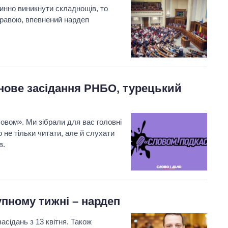
инно виникнути складнощів, то
правою, впевнений нардеп
 нове засідання РНБО, турецький
овом». Ми зібрали для вас головні
не тільки читати, але й слухати
в.
упному тижні – нардеп
сідань з 13 квітня. Також