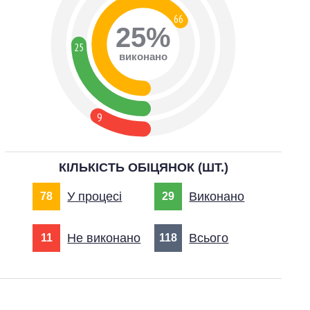
66
25%
25
виконано
9
КІЛЬКІСТЬ ОБІЦЯНОК (ШТ.)
У процесі
Виконано
78
29
Не виконано
Всього
11
118