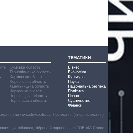
ТЕМАТИКИ
асть
Сумська область
Бізнес
Тернопільська область
Економіка
ь
Харківська область
Культура
Херсонська область
Наука
Хмельницька область
Національна безпека
Черкаська область
Політика
Чернівецька область
Право
Чернігівська область
Суспільство
Фінанси
лання) на www.slovoidilo.ua. Посилання (гіперпосилання)
онання цих обіцянок, зібрана й опрацьована ТОВ «ІА Слово і