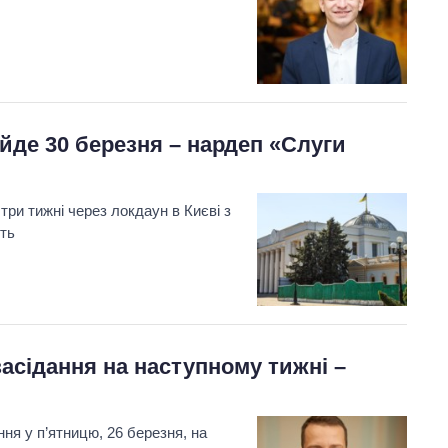
йде 30 березня – нардеп «Слуги
три тижні через локдаун в Києві з
уть
засідання на наступному тижні –
ня у п’ятницю, 26 березня, на