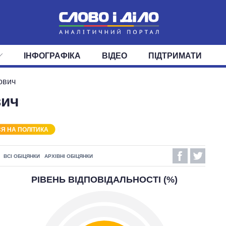
ІНФОГРАФІКА
ВІДЕО
ПІДТРИМАТИ
ІС
СТРІЧКА
ВЕРХОВНА РАДА
ПОДІЇ
СТАТТІ
КАБІНЕТ МІНІСТРІВ
ДУМКИ
ОГЛЯДИ
ГОЛОВИ ОБЛАДМІНІСТРА
ДАЙДЖЕСТИ
ович
вич
ПОЛІТИКА
ДЕПУТАТИ
ЕКОНОМІКА
КОМІТЕТИ
СУСПІЛЬСТВО
ФРАКЦІЇ
ОКРУГИ
СВІТ
Я НА ПОЛІТИКА
ВСІ ОБІЦЯНКИ
АРХІВНІ ОБІЦЯНКИ
РІВЕНЬ ВІДПОВІДАЛЬНОСТІ (%)