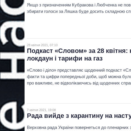
Якщо з призначенням Кубракова і Любченка не пов
збирати голоси за Ляшка буде досить складною с
28 квітня 2021, 07:10
Подкаст «Словом» за 28 квітня:
локдаун і тарифи на газ
«Слово і діло» представляє щоденний подкаст «Сл
факти та цифри попередньої доби, щоб можна було 
про важливе, не відволікаючись від щоденних спра
7 квітня 2021, 19:08
Рада вийде з карантину на наст
Верховна рада України повернеться до пленарних за