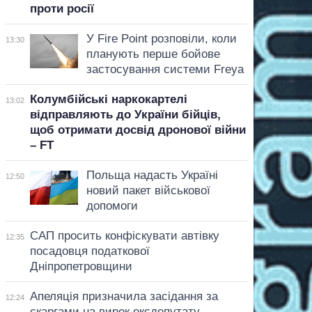
проти росії
У Fire Point розповіли, коли
13:30
планують перше бойове
застосування системи Freya
Колумбійські наркокартелі
13:02
відправляють до України бійців,
щоб отримати досвід дронової війни
– FT
Польща надасть Україні
12:50
новий пакет військової
допомоги
САП просить конфіскувати автівку
12:35
посадовця податкової
Дніпропетровщини
Апеляція призначила засідання за
12:24
скаргами на вирок ексдепутату