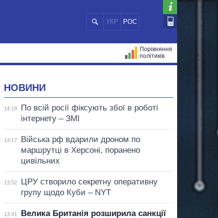
УКР
РОС
Порівняння
політиків
ЦІЙ
МЕРИ МІСТ
ВСІ ПЕРСОНИ
НОВИНИ
По всій росії фіксують збої в роботі
14:19
інтернету – ЗМІ
Війська рф вдарили дроном по
14:17
маршрутці в Херсоні, поранено
цивільних
ЦРУ створило секретну оперативну
13:52
групу щодо Куби – NYT
Велика Британія розширила санкції
13:41