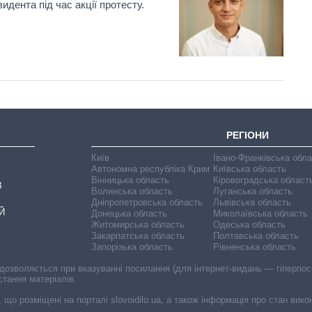
дента під час акції протесту.
РЕГІОНИ
Київ
Івано-Франківська обл
Автономна республіка Крим
Київська область
Вінницька область
Кіровоградська област
В
Волинська область
Луганська область
Дніпропетровська область
Львівська область
Й
Донецька область
Миколаївська область
Житомирська область
Одеська область
Закарпатська область
Полтавська область
Запорізька область
Рівненська область
 дозволяється при вказуванні посилання (для інтернет-видань — гіперпоси
стання матеріалів.
, що розміщені на порталі slovoidilo.ua, а також інформація про стан вик